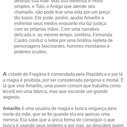
destruiu sua mãe. Mas sua oferenda é muito
simples, e Tolú, o Antigo que atende seu
chamado, não pode tirar uma vida por um preço
tão baixo. Ele pode, porém, ajudar Amarílis a
enfrentar seus medos enquanto ela faz justiça
com as próprias mãos. Com uma narrativa
delicada e, ao mesmo tempo, sombria, Fernanda
Castro conduz o leitor por uma história repleta de
personagens fascinantes, horrores mundanos e
poderes ocultos.
A
cidade de Fragária é comandada pela República e por lá
a magia é proibida, por ser considerada perigosa e mortal. É
lá que vive Amarílis, uma jovem comum que trabalha como
tecelã em uma fábrica, mas que esconde um grande
segredo.
Amarílis
é uma usuária de magia e busca vingança pela
morte da mãe, que se foi quando ela era apenas uma
menina. Ela sabe que a única forma de conseguir o que
busca é usando seus poderes e por isso, ao descobrir quem