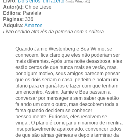
Livro:
Dois erros, um acerto
(Irmãs Wilmot #1)
Autor(a):
Chloe Liese
Editora:
Paralela
Páginas:
336
Adquira:
Amazon
Livro cedido através da parceria com a editora
Quando Jamie Westenberg e Bea Wilmot se
conhecem, fica claro que eles não poderiam ser
mais diferentes. Após uma noite desastrosa, eles
estão certos de que nunca mais se verão, mas,
por algum motivo, seus amigos parecem pensar
que os dois seriam o casal perfeito e bolam um
plano para enganá-los e fazer com que tenham
um encontro. Assim, Jamie e Bea passam a
conversar por mensagens sem saber que estão
falando um com o outro, mas descobrem toda a
farsa quando decidem se conhecer
pessoalmente. Furiosos, eles resolvem se
vingar. O plano é começar um namoro de mentira
insuportavelmente apaixonado, convencer todos
de que são almas gêmeas e depois terminar da