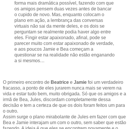
forma mais dramática possível, fazendo com que
os amigos pensem duas vezes antes de bancar
o cupido de novo. Mas, enquanto colocam o
plano em ação, a lembrança das conversas
virtuais não sai da mente deles, e os dois se
perguntam se realmente podia haver algo entre
eles. Fingir estar apaixonado, afinal, pode se
parecer muito com estar apaixonado de verdade,
e aos poucos Jamie e Bea começam a
questionar se na realidade não estão enganando
a si mesmos…
O primeiro encontro de
Beatrice
e
Jamie
foi um verdadeiro
fracasso, a ponto de eles jurarem nunca mais se verem na
vida e estar tudo bem, muito obrigada. Só que os amigos e a
irmã de Bea, Jules, discordam completamente dessa
decisão e tem a certeza de que os dois foram feitos um para
o outro.
Assim surge o plano mirabolante de Jules em fazer com que
Bea e Jamie interajam um com o outro, sem saber que estão
fazendo. A ideia é que eles se encontrem novamente e o