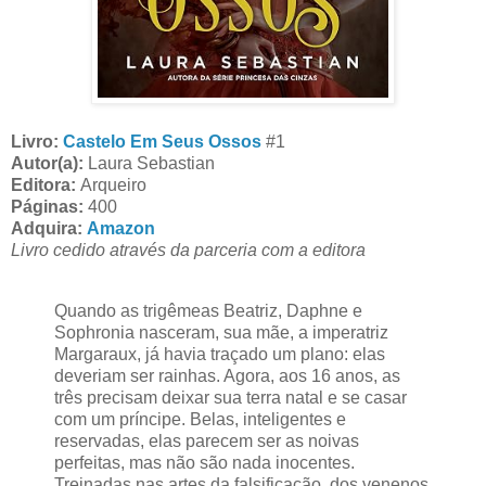
Livro:
Castelo Em Seus Ossos
#1
Autor(a):
Laura Sebastian
Editora:
Arqueiro
Páginas:
400
Adquira:
Amazon
Livro cedido através da parceria com a editora
Quando as trigêmeas Beatriz, Daphne e
Sophronia nasceram, sua mãe, a imperatriz
Margaraux, já havia traçado um plano: elas
deveriam ser rainhas. Agora, aos 16 anos, as
três precisam deixar sua terra natal e se casar
com um príncipe. Belas, inteligentes e
reservadas, elas parecem ser as noivas
perfeitas, mas não são nada inocentes.
Treinadas nas artes da falsificação, dos venenos