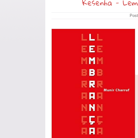
Resenha - Lem
Post