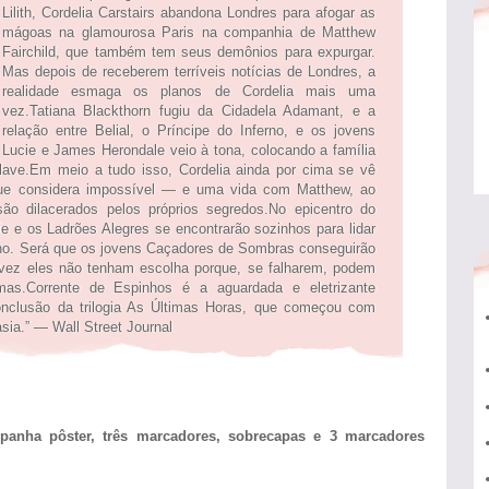
Lilith, Cordelia Carstairs abandona Londres para afogar as
mágoas na glamourosa Paris na companhia de Matthew
Fairchild, que também tem seus demônios para expurgar.
Mas depois de receberem terríveis notícias de Londres, a
realidade esmaga os planos de Cordelia mais uma
vez.Tatiana Blackthorn fugiu da Cidadela Adamant, e a
relação entre Belial, o Príncipe do Inferno, e os jovens
Lucie e James Herondale veio à tona, colocando a família
Clave.Em meio a tudo isso, Cordelia ainda por cima se vê
ue considera impossível ― e uma vida com Matthew, ao
 dilacerados pelos próprios segredos.No epicentro do
cie e os Ladrões Alegres se encontrarão sozinhos para lidar
erno. Será que os jovens Caçadores de Sombras conseguirão
lvez eles não tenham escolha porque, se falharem, podem
lmas.Corrente de Espinhos é a aguardada e eletrizante
onclusão da trilogia As Últimas Horas, que começou com
asia.” ― Wall Street Journal
panha pôster, três marcadores, sobrecapas e 3 marcadores