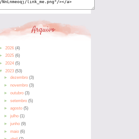
Arquivo
►
2026
(4)
►
2025
(6)
►
2024
(5)
▼
2023
(53)
►
dezembro
(3)
►
novembro
(3)
►
outubro
(3)
►
setembro
(5)
►
agosto
(5)
►
julho
(1)
►
junho
(9)
►
maio
(6)
►
abril
(7)