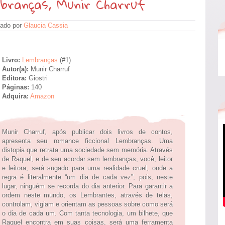
branças, Munir Charruf
ado por
Glaucia Cassia
Livro:
Lembranças
(#1)
Autor(a):
Munir Charruf
Editora:
Giostri
Páginas:
140
Adquira:
Amazon
Munir Charruf, após publicar dois livros de contos,
apresenta seu romance ficcional Lembranças. Uma
distopia que retrata uma sociedade sem memória. Através
de Raquel, e de seu acordar sem lembranças, você, leitor
e leitora, será sugado para uma realidade cruel, onde a
regra é literalmente “um dia de cada vez”, pois, neste
lugar, ninguém se recorda do dia anterior. Para garantir a
ordem neste mundo, os Lembrantes, através de telas,
controlam, vigiam e orientam as pessoas sobre como será
o dia de cada um. Com tanta tecnologia, um bilhete, que
Raquel encontra em suas coisas, será uma ferramenta