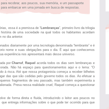
para recobrar, aos poucos, sua memória, e um passaporte
para embarcar em uma jornada em busca de respostas.
ias, essa é a premissa de “
Lembranças
”, primeiro livro da trilogia
 a história de uma sociedade na qual todos os habitantes acordam
no dia anterior.
onados diariamente por uma tecnologia denominada “lembrante” e é
prio nome e suas obrigações para o dia. É aqui que conhecemos
ua experiência nos apresentará mais desse universo.
iada por
Charruf
,
Raquel
acorda todos os dias sem lembranças e
morada. Não há espaço para questionamentos aqui e o lema: “O
guido à risca. Até que nossa protagonista começa a receber bilhetes
lugar das que são cedidas pelo governo todos os dias. Ao efetuar a
 pequenos fragmentos de seu passado, mas também experimenta a
lienada. Presa nessa realidade cruel, Raquel começa a questionar
ve de forma direta e fluida, introduzindo o leitor aos poucos no
que entrega informações sobre o que pode ter ocorrido para que