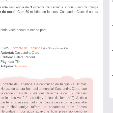
izante sequência de “
Corrente de Ferro
” e a conclusão da trilogia
e de ouro
”. Com 50 milhões de leitores, Cassandra Clare, é autora
-venda você encontra nesse post.
Livro:
Corrente de Espinhos
(As últimas horas #3)
Autor(a):
Cassandra Clare
Editora:
Galera Record
Páginas:
784
Adquira:
Amazon
Corrente de Espinhos é a conclusão da trilogia As Últimas
Horas, da autora best-seller mundial Cassandra Clare, que
já vendeu mais de 50 milhões de livros (e com 50 milhões
de leitores você é que não vai ficar de fora, né?). Após o
pai ter sido assassinado, os planos de se tornar parabatai
da melhor amiga ruírem, o casamento com James
Herondale ir por água abaixo e ficar presa ao demônio