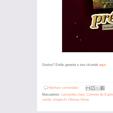
Gostou? Então garanta o seu clicando
aqui
.
Nenhum comentário
Marcadores:
cassandra clare
,
Corrente de Espi
venda
,
trilogia As Últimas Horas