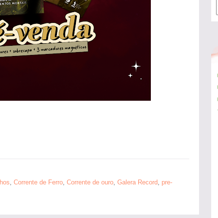
nhos
,
Corrente de Ferro
,
Corrente de ouro
,
Galera Record
,
pre-