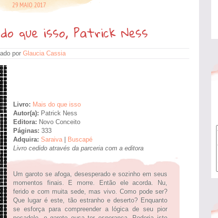
29 MAIO 2017
do que isso, Patrick Ness
ado por
Glaucia Cassia
Livro:
Mais do que isso
Autor(a):
Patrick Ness
Editora:
Novo Conceito
Páginas:
333
Adquira:
Saraiva
|
Buscapé
Livro cedido através da parceria com a editora
Um garoto se afoga, desesperado e sozinho em seus
momentos finais. E morre. Então ele acorda. Nu,
ferido e com muita sede, mas vivo. Como pode ser?
Que lugar é este, tão estranho e deserto? Enquanto
se esforça para compreender a lógica de seu pior
pesadelo, o garoto ousa ter esperança. Poderia isto