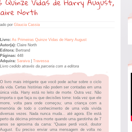
s Quinze Vidas de Harry August,
laire North
ado por
Glaucia Cassia
Livro:
As Primeiras Quinze Vidas de Harry August
Autor(a):
Claire North
Editora:
Bertrand
Páginas:
448
Adquira:
Saraiva
|
Travessa
Livro cedido através da parceria com a editora
O livro mais intrigante que você pode achar sobre o ciclo
da vida. Certas histórias não podem ser contadas em uma
única vida. Harry está no leito de morte. Outra vez. Não
importa o que faça ou que decisões tome: toda vez que ele
morre, volta para onde começou; uma criança com a
memória de todo o conhecimento de uma vida vivida
diversas vezes. Nada nunca muda... até agora. Ele está
perto da décima primeira morte quando uma garotinha de 7
anos se aproxima da cama: “Quase perdi você, doutor
August. Eu preciso enviar uma mensagem de volta no