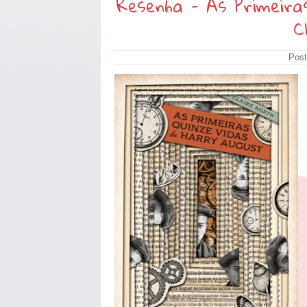
Resenha - As Primeira
C
Post