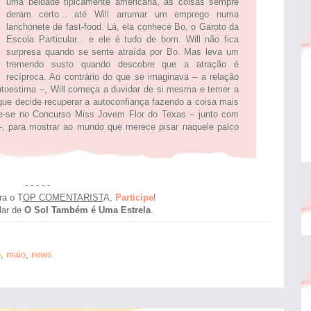
uma beldade tipicamente americana, as coisas sempre
deram certo... até Will arrumar um emprego numa
lanchonete de fast-food. Lá, ela conhece Bo, o Garoto da
Escola Particular... e ele é tudo de bom. Will não fica
surpresa quando se sente atraída por Bo. Mas leva um
tremendo susto quando descobre que a atração é
recíproca. Ao contrário do que se imaginava – a relação
toestima –, Will começa a duvidar de si mesma e temer a
que decide recuperar a autoconfiança fazendo a coisa mais
ve-se no Concurso Miss Jovem Flor do Texas – junto com
 –, para mostrar ao mundo que merece pisar naquele palco
- - - - -
ra o T
OP COMENTARIST
A,
Participe
!
lar de
O Sol Também é Uma Estrela
.
o
,
maio
,
news