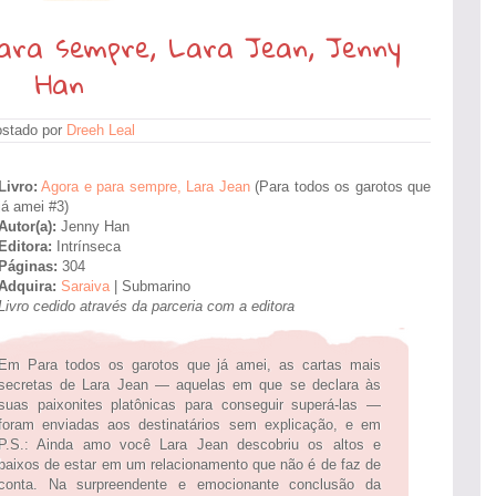
ara sempre, Lara Jean, Jenny
Han
stado por
Dreeh Leal
Livro:
Agora e para sempre, Lara Jean
(Para todos os garotos que
já amei #3)
Autor(a):
Jenny Han
Editora:
Intrínseca
Páginas:
304
Adquira:
Saraiva
| Submarino
Livro cedido através da parceria com a editora
Em Para todos os garotos que já amei, as cartas mais
secretas de Lara Jean — aquelas em que se declara às
suas paixonites platônicas para conseguir superá-las —
foram enviadas aos destinatários sem explicação, e em
P.S.: Ainda amo você Lara Jean descobriu os altos e
baixos de estar em um relacionamento que não é de faz de
conta. Na surpreendente e emocionante conclusão da