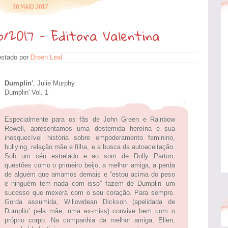
30 MAIO 2017
/2017 - Editora Valentina
stado por
Dreeh Leal
Dumplin'
, Julie Murphy
Dumplin' Vol. 1
Especialmente para os fãs de John Green e Rainbow
Rowell, apresentamos uma destemida heroína e sua
inesquecível história sobre empoderamento feminino,
bullying, relação mãe e filha, e a busca da autoaceitação.
Sob um céu estrelado e ao som de Dolly Parton,
questões como o primeiro beijo, a melhor amiga, a perda
de alguém que amamos demais e “estou acima do peso
e ninguém tem nada com isso” fazem de Dumplin’ um
sucesso que mexerá com o seu coração. Para sempre.
Gorda assumida, Willowdean Dickson (apelidada de
Dumplin’ pela mãe, uma ex-miss) convive bem com o
próprio corpo. Na companhia da melhor amiga, Ellen,