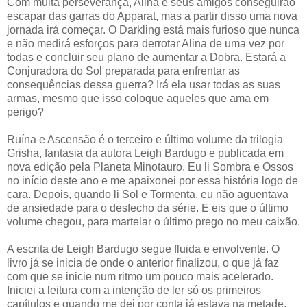
Com muita perseverança, Alina e seus amigos conseguirão
escapar das garras do Apparat, mas a partir disso uma nova
jornada irá começar. O Darkling está mais furioso que nunca
e não medirá esforços para derrotar Alina de uma vez por
todas e concluir seu plano de aumentar a Dobra. Estará a
Conjuradora do Sol preparada para enfrentar as
consequências dessa guerra? Irá ela usar todas as suas
armas, mesmo que isso coloque aqueles que ama em
perigo?
Ruína e Ascensão é o terceiro e último volume da trilogia
Grisha, fantasia da autora Leigh Bardugo e publicada em
nova edição pela Planeta Minotauro. Eu li Sombra e Ossos
no início deste ano e me apaixonei por essa história logo de
cara. Depois, quando li Sol e Tormenta, eu não aguentava
de ansiedade para o desfecho da série. E eis que o último
volume chegou, para martelar o último prego no meu caixão.
A escrita de Leigh Bardugo segue fluida e envolvente. O
livro já se inicia de onde o anterior finalizou, o que já faz
com que se inicie num ritmo um pouco mais acelerado.
Iniciei a leitura com a intenção de ler só os primeiros
capítulos e quando me dei por conta já estava na metade.