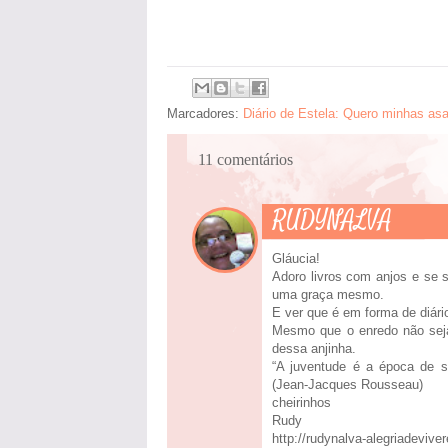
Marcadores:
Diário de Estela: Quero minhas asa
11 comentários
RUDYNALVA
Gláucia!
Adoro livros com anjos e se 
uma graça mesmo.
E ver que é em forma de diár
Mesmo que o enredo não seja
dessa anjinha.
“A juventude é a época de se
(Jean-Jacques Rousseau)
cheirinhos
Rudy
http://rudynalva-alegriadeviv