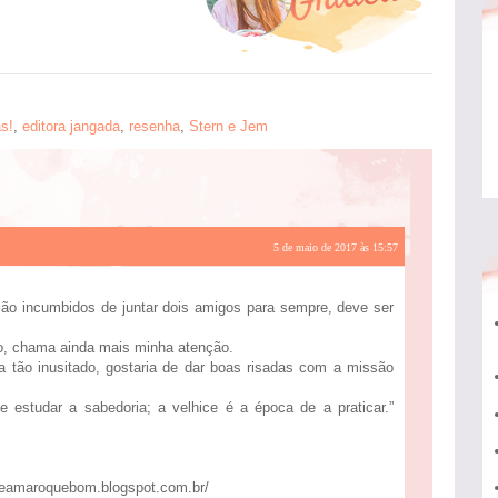
s!
,
editora jangada
,
resenha
,
Stern e Jem
5 de maio de 2017 às 15:57
são incumbidos de juntar dois amigos para sempre, deve ser
io, chama ainda mais minha atenção.
 tão inusitado, gostaria de dar boas risadas com a missão
 estudar a sabedoria; a velhice é a época de a praticar.”
ereamaroquebom.blogspot.com.br/