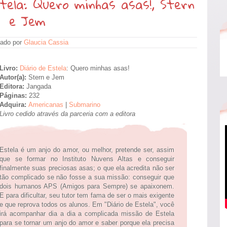
tela: Quero minhas asas!, Stern
e Jem
ado por
Glaucia Cassia
Livro:
Diário de Estela
: Quero minhas asas!
Autor(a):
Stern e Jem
Editora:
Jangada
Páginas:
232
Adquira:
Americanas
|
Submarino
Livro cedido através da parceria com a editora
Estela é um anjo do amor, ou melhor, pretende ser, assim
que se formar no Instituto Nuvens Altas e conseguir
finalmente suas preciosas asas; o que ela acredita não ser
tão complicado se não fosse a sua missão: conseguir que
dois humanos APS (Amigos para Sempre) se apaixonem.
E para dificultar, seu tutor tem fama de ser o mais exigente
e que reprova todos os alunos. Em "Diário de Estela", você
irá acompanhar dia a dia a complicada missão de Estela
para se tornar um anjo do amor e saber porque ela precisa