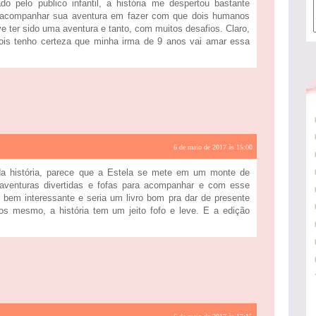
o pelo publico infantil, a história me despertou bastante
or acompanhar sua aventura em fazer com que dois humanos
 ter sido uma aventura e tanto, com muitos desafios. Claro,
pois tenho certeza que minha irma de 9 anos vai amar essa
6 de maio de 2017 às 15:00
 da história, parece que a Estela se mete em um monte de
aventuras divertidas e fofas para acompanhar e com esse
i bem interessante e seria um livro bom pra dar de presente
tos mesmo, a história tem um jeito fofo e leve. E a edição