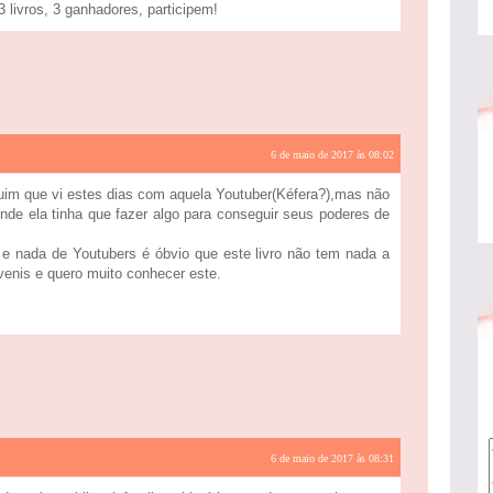
vros, 3 ganhadores, participem!
6 de maio de 2017 às 08:02
uim que vi estes dias com aquela Youtuber(Kéfera?),mas não
nde ela tinha que fazer algo para conseguir seus poderes de
e nada de Youtubers é óbvio que este livro não tem nada a
juvenis e quero muito conhecer este.
6 de maio de 2017 às 08:31