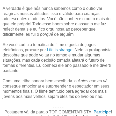
A verdade é que nós nunca sabemos como o outro vai
reagir as nossas atitudes. Isso é válido para crianças,
adolescentes e adultos. Você não conhece o outro mais do
que ele próprio! Todo esse boom sobre o assunto me faz
refletir demais e eu fico orgulhosa ao perceber que,
dificilmente, eu fui o
porquê
de alguém.
Se você curtiu a temática do filme e gosta de jogos
eletrônicos, procure por
Life is strange
. Nele, a protagonista
descobre que pode voltar no tempo e mudar algumas
situações, mas cada decisão tomada afetará o futuro de
formas diferentes. Eu conheci ele ano passado e me diverti
bastante.
Com uma trilha sonora bem escolhida, o
Antes que eu vá
consegue emocionar e surpreender o espectador em seus
momentos finais. O filme tem tudo para agradar dos mais
jovens aos mais velhos, sejam eles fãs do livro ou não.
- - - - -
Postagem válida para o T
OP COMENTARIST
A,
Participe
!