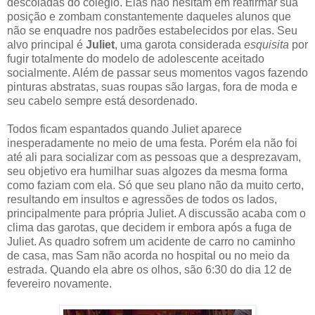
descoladas do colégio. Elas não hesitam em reafirmar sua
posição e zombam constantemente daqueles alunos que
não se enquadre nos padrões estabelecidos por elas. Seu
alvo principal é
Juliet
, uma garota considerada
esquisita
por
fugir totalmente do modelo de adolescente aceitado
socialmente. Além de passar seus momentos vagos fazendo
pinturas abstratas, suas roupas são largas, fora de moda e
seu cabelo sempre está desordenado.
Todos ficam espantados quando Juliet aparece
inesperadamente no meio de uma festa. Porém ela não foi
até ali para socializar com as pessoas que a desprezavam,
seu objetivo era humilhar suas algozes da mesma forma
como faziam com ela. Só que seu plano não da muito certo,
resultando em insultos e agressões de todos os lados,
principalmente para própria Juliet. A discussão acaba com o
clima das garotas, que decidem ir embora após a fuga de
Juliet. As quadro sofrem um acidente de carro no caminho
de casa, mas Sam não acorda no hospital ou no meio da
estrada. Quando ela abre os olhos, são 6:30 do dia 12 de
fevereiro novamente.