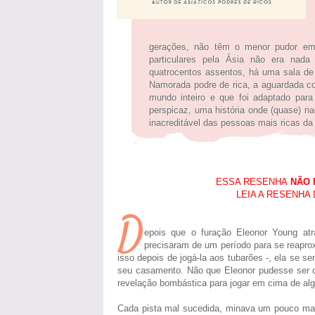
gerações, não têm o menor pudor em o
particulares pela Ásia não era nada
quatrocentos assentos, há uma sala de
Namorada podre de rica, a aguardada co
mundo inteiro e que foi adaptado par
perspicaz, uma história onde (quase) n
inacreditável das pessoas mais ricas da
ESSA RESENHA
NÃO 
LEIA A RESENHA
D
epois que o furação Eleonor Young at
precisaram de um período para se reapr
isso depois de jogá-la aos tubarões -, ela se s
seu casamento. Não que Eleonor pudesse ser co
revelação bombástica para jogar em cima de al
Cada pista mal sucedida, minava um pouco mais