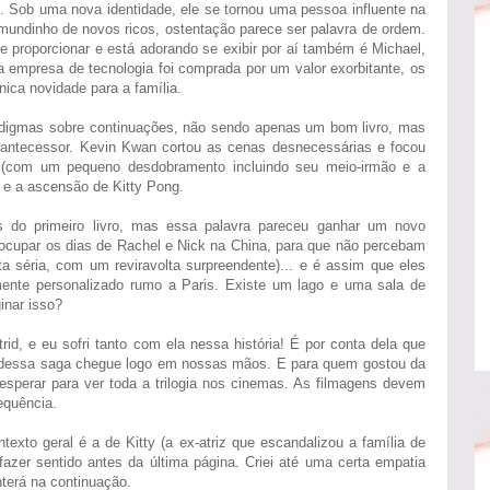
. Sob uma nova identidade, ele se tornou uma pessoa influente na
u mundinho de novos ricos, ostentação parece ser palavra de ordem.
 proporcionar e está adorando se exibir por aí também é Michael,
a empresa de tecnologia foi comprada por um valor exorbitante, os
nica novidade para a família.
digmas sobre continuações, não sendo apenas um bom livro, mas
u antecessor. Kevin Kwan cortou as cenas desnecessárias e focou
i (com um pequeno desdobramento incluindo seu meio-irmão e a
 e a ascensão de Kitty Pong.
s do primeiro livro, mas essa palavra pareceu ganhar um novo
 ocupar os dias de Rachel e Nick na China, para que não percebam
a séria, com um reviravolta surpreendente)... e é assim que eles
te personalizado rumo a Paris. Existe um lago e uma sala de
inar isso?
id, e eu sofri tanto com ela nessa história! É por conta dela que
vro dessa saga chegue logo em nossas mãos. E para quem gostou da
sperar para ver toda a trilogia nos cinemas. As filmagens devem
equência.
texto geral é a de Kitty (a ex-atriz que escandalizou a família de
fazer sentido antes da última página. Criei até uma certa empatia
terá na continuação.