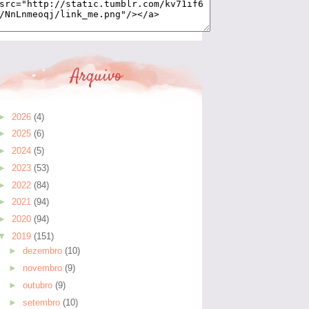
Arquivo
►
2026
(4)
►
2025
(6)
►
2024
(5)
►
2023
(53)
►
2022
(84)
►
2021
(94)
►
2020
(94)
▼
2019
(151)
►
dezembro
(10)
►
novembro
(9)
►
outubro
(9)
►
setembro
(10)