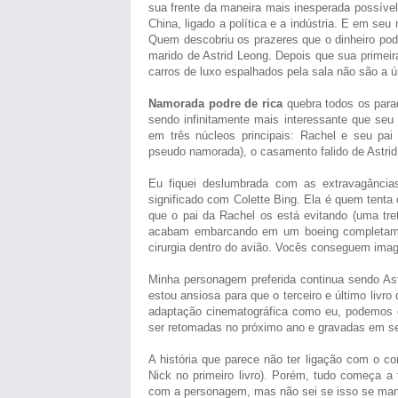
sua frente da maneira mais inesperada possível
China, ligado a política e a indústria. E em se
Quem descobriu os prazeres que o dinheiro pode
marido de Astrid Leong. Depois que sua primeir
carros de luxo espalhados pela sala não são a ú
Namorada podre de rica
quebra todos os para
sendo infinitamente mais interessante que se
em três núcleos principais: Rachel e seu pa
pseudo namorada), o casamento falido de Astrid
Eu fiquei deslumbrada com as extravagância
significado com Colette Bing. Ela é quem tenta
que o pai da Rachel os está evitando (uma tret
acabam embarcando em um boeing completamen
cirurgia dentro do avião. Vocês conseguem imag
Minha personagem preferida continua sendo Astr
estou ansiosa para que o terceiro e último li
adaptação cinematográfica como eu, podemos e
ser retomadas no próximo ano e gravadas em s
A história que parece não ter ligação com o con
Nick no primeiro livro). Porém, tudo começa a 
com a personagem, mas não sei se isso se man