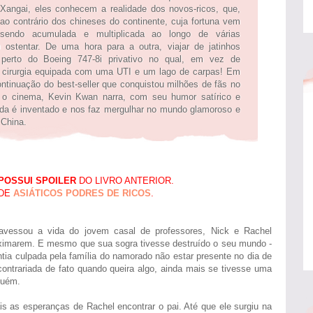
Xangai, eles conhecem a realidade dos novos-ricos, que,
ao contrário dos chineses do continente, cuja fortuna vem
sendo acumulada e multiplicada ao longo de várias
stentar. De uma hora para a outra, viajar de jatinhos
 perto do Boeing 747-8i privativo no qual, em vez de
 cirurgia equipada com uma UTI e um lago de carpas! Em
ntinuação do best-seller que conquistou milhões de fãs no
a o cinema, Kevin Kwan narra, com seu humor satírico e
ada é inventado e nos faz mergulhar no mundo glamoroso e
 China.
POSSUI SPOILER
DO LIVRO ANTERIOR.
 DE
ASIÁTICOS PODRES DE RICOS
.
ravessou a vida do jovem casal de professores, Nick e Rachel
oximarem. E mesmo que sua sogra tivesse destruído o seu mundo -
entia culpada pela família do namorado não estar presente no dia de
ntrariada de fato quando queira algo, ainda mais se tivesse uma
guém.
 as esperanças de Rachel encontrar o pai. Até que ele surgiu na