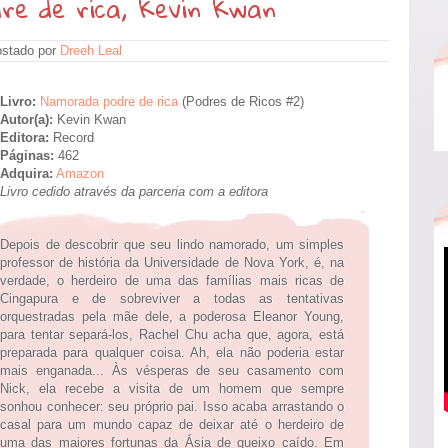
re de rica, Kevin Kwan
stado por
Dreeh Leal
Livro:
Namorada podre de rica
(Podres de Ricos #2)
Autor(a):
Kevin Kwan
Editora:
Record
Páginas:
462
Adquira:
Amazon
Livro cedido através da parceria com a editora
Depois de descobrir que seu lindo namorado, um simples
professor de história da Universidade de Nova York, é, na
verdade, o herdeiro de uma das famílias mais ricas de
Cingapura e de sobreviver a todas as tentativas
orquestradas pela mãe dele, a poderosa Eleanor Young,
para tentar separá-los, Rachel Chu acha que, agora, está
preparada para qualquer coisa. Ah, ela não poderia estar
mais enganada... Às vésperas de seu casamento com
Nick, ela recebe a visita de um homem que sempre
sonhou conhecer: seu próprio pai. Isso acaba arrastando o
casal para um mundo capaz de deixar até o herdeiro de
uma das maiores fortunas da Ásia de queixo caído. Em