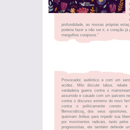
profundidade, as nossas próprias esta
poderia fazer a não ser ir, o coração 
mergulhos corajosos.”
Provocador, autêntico e com um sen
acidez, Milo discute tabus, rebat
verdadeira guerra contra o mainstrea
assumido e casado com um parceiro neg
contra o discurso extremo do novo fem
contra o politicamente correto e
͞democráticos͟ dos seus opositore
queimam ônibus para impedir sua libe
por movimentos radicais, tanto pelos
progressistas, ele também defende um