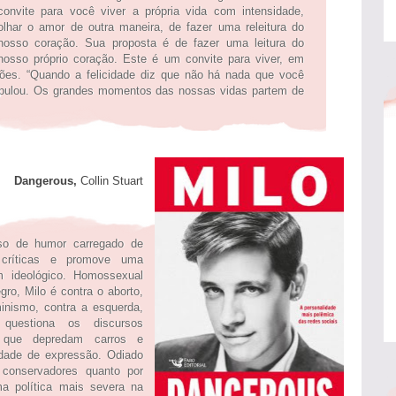
convite para você viver a própria vida com intensidade,
olhar o amor de outra maneira, de fazer uma releitura do
nosso coração. Sua proposta é de fazer uma leitura do
nosso próprio coração. Este é um convite para viver, em
ções. “Quando a felicidade diz que não há nada que você
já pulou. Os grandes momentos das nossas vidas partem de
Dangerous,
Collin Stuart
so de humor carregado de
e críticas e promove uma
m ideológico. Homossexual
ro, Milo é contra o aborto,
inismo, contra a esquerda,
 questiona os discursos
s, que depredam carros e
rdade de expressão. Odiado
 conservadores quanto por
a política mais severa na