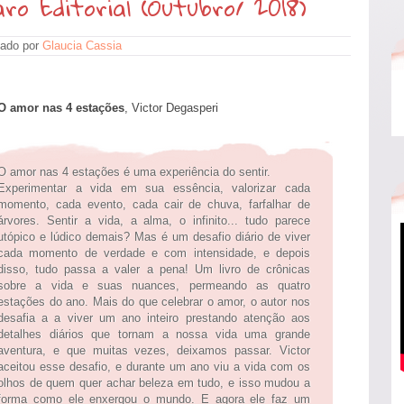
o Editorial (Outubro/ 2018)
ado por
Glaucia Cassia
O amor nas 4 estações
, Victor Degasperi
O amor nas 4 estações é uma experiência do sentir.
Experimentar a vida em sua essência, valorizar cada
momento, cada evento, cada cair de chuva, farfalhar de
árvores. Sentir a vida, a alma, o infinito... tudo parece
utópico e lúdico demais? Mas é um desafio diário de viver
cada momento de verdade e com intensidade, e depois
disso, tudo passa a valer a pena! Um livro de crônicas
sobre a vida e suas nuances, permeando as quatro
estações do ano. Mais do que celebrar o amor, o autor nos
desafia a a viver um ano inteiro prestando atenção aos
detalhes diários que tornam a nossa vida uma grande
aventura, e que muitas vezes, deixamos passar. Victor
aceitou esse desafio, e durante um ano viu a vida com os
olhos de quem quer achar beleza em tudo, e isso mudou a
forma como ele enxergou o mundo. E agora ele faz um