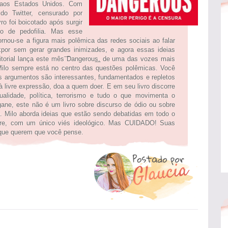
s aos Estados Unidos. Com
do Twitter, censurado por
ro foi boicotado após surgir
o de pedofilia. Mas esse
rnou-se a figura mais polêmica das redes sociais ao falar
por sem gerar grandes inimizades, e agora essas ideias
itorial lança este mês ͞Dangerous͟, de uma das vozes mais
 Milo sempre está no centro das questões polêmicas. Você
 argumentos são interessantes, fundamentados e repletos
 à livre expressão, doa a quem doer. E em seu livro discorre
alidade, política, terrorismo e tudo o que movimenta o
ane, este não é um livro sobre discurso de ódio ou sobre
a. Milo aborda ideias que estão sendo debatidas em todo o
e, com um único viés ideológico. Mas CUIDADO! Suas
o que querem que você pense.