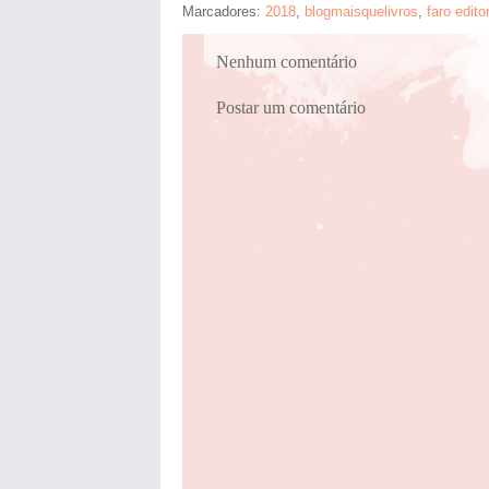
Marcadores:
2018
,
blogmaisquelivros
,
faro editor
Nenhum comentário
Postar um comentário