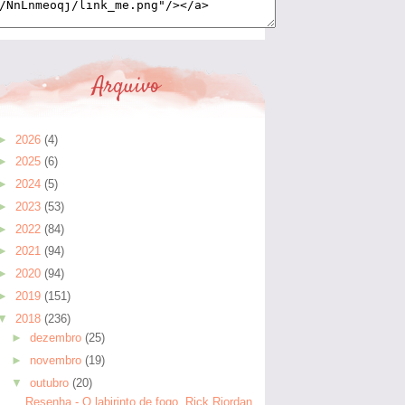
Arquivo
►
2026
(4)
►
2025
(6)
►
2024
(5)
►
2023
(53)
►
2022
(84)
►
2021
(94)
►
2020
(94)
►
2019
(151)
▼
2018
(236)
►
dezembro
(25)
►
novembro
(19)
▼
outubro
(20)
Resenha - O labirinto de fogo, Rick Riordan