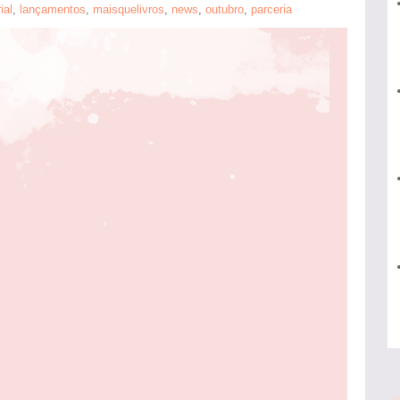
ial
,
lançamentos
,
maisquelivros
,
news
,
outubro
,
parceria