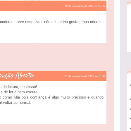
20 de novembro de 2015 às 15:36
adoras sobre esse livro, não sei se iria gostar, mas adorei a
ração Aberto
22 de novembro de 2015 às 21:58
 de leitura, confesso!
 de ler e bem escrita!
 como Mia pois confiança é algo muito precioso e quando
l voltar ao normal.