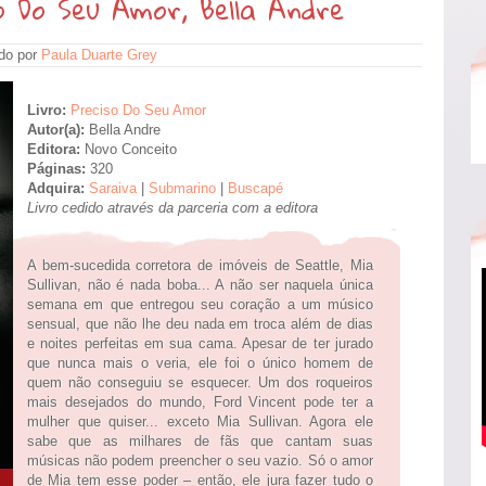
o Do Seu Amor, Bella Andre
do por
Paula Duarte Grey
Livro:
Preciso Do Seu Amor
Autor(a):
Bella Andre
Editora:
Novo Conceito
Páginas:
320
Adquira:
Saraiva
|
Submarino
|
Buscapé
Livro cedido através da parceria com a editora
A bem-sucedida corretora de imóveis de Seattle, Mia
Sullivan, não é nada boba... A não ser naquela única
semana em que entregou seu coração a um músico
sensual, que não lhe deu nada em troca além de dias
e noites perfeitas em sua cama. Apesar de ter jurado
que nunca mais o veria, ele foi o único homem de
quem não conseguiu se esquecer. Um dos roqueiros
mais desejados do mundo, Ford Vincent pode ter a
mulher que quiser... exceto Mia Sullivan. Agora ele
sabe que as milhares de fãs que cantam suas
músicas não podem preencher o seu vazio. Só o amor
de Mia tem esse poder – então, ele jura fazer tudo o