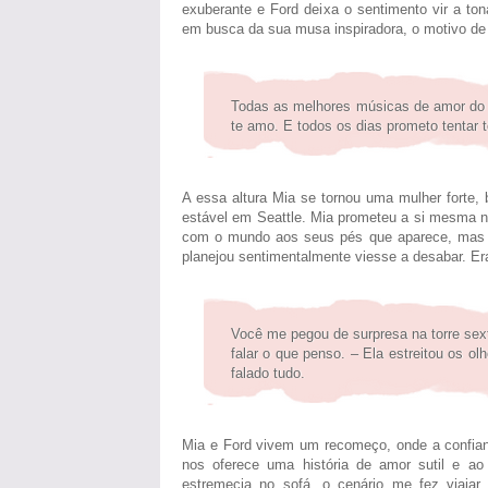
exuberante e Ford deixa o sentimento vir a ton
em busca da sua musa inspiradora, o motivo de
Todas as melhores músicas de amor do 
te amo. E todos os dias prometo tentar 
A essa altura Mia se tornou uma mulher forte,
estável em Seattle. Mia prometeu a si mesma não
com o mundo aos seus pés que aparece, mas s
planejou sentimentalmente viesse a desabar. Er
Você me pegou de surpresa na torre sexta
falar o que penso. – Ela estreitou os o
falado tudo.
Mia e Ford vivem um recomeço, onde a confianç
nos oferece uma história de amor sutil e 
estremecia no sofá, o cenário me fez viajar 