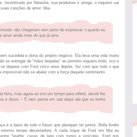
a. Incentivado por Natasha, sua produtora e amiga, o roqueiro vai
 suas canções de amor: Mia.
mundo não chegariam nem perto de expressar o quanto eu
te amar ainda mais do que já amo.
 bem sucedida e dona do próprio negócio. Ela leva uma vida muito
 se entregar de “mãos beijadas” ao primeiro roqueiro lindo, rico e
e deparar com Ford cinco anos depois, fez com que tudo o que
a impossível não se abalar com a força daquele sentimento.
 feira, mas agora eu tive um tempo para refletir, decidi lhe
lhos e disse: – E nem pense em sair daqui até que eu tenha
a é a base de todo o futuro que planejam ter juntos. Bella Andre
ao mesmo tempo devastadora. A cada toque de Ford em Mia eu
entre Seattle, casas de lago com torres e vinícolas. Ford nos