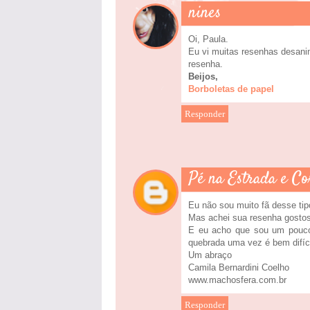
nines
Oi, Paula.
Eu vi muitas resenhas desanim
resenha.
Beijos,
Borboletas de papel
Responder
Pé na Estrada e Co
Eu não sou muito fã desse tipo
Mas achei sua resenha gostosa
E eu acho que sou um pouco
quebrada uma vez é bem difíci
Um abraço
Camila Bernardini Coelho
www.machosfera.com.br
Responder