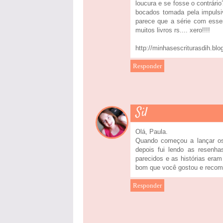
loucura e se fosse o contrár
bocados tomada pela impulsiv
parece que a série com esses
muitos livros rs.... xero!!!!
http://minhasescriturasdih.blo
Responder
Sil
Olá, Paula.
Quando começou a lançar os 
depois fui lendo as resenh
parecidos e as histórias era
bom que você gostou e recom
Responder