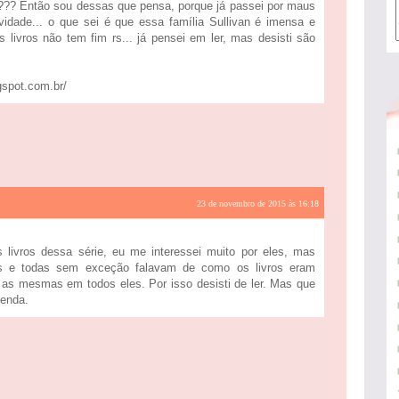
io??? Então sou dessas que pensa, porque já passei por maus
idade... o que sei é que essa família Sullivan é imensa e
 livros não tem fim rs... já pensei em ler, mas desisti são
gspot.com.br/
23 de novembro de 2015 às 16:18
livros dessa série, eu me interessei muito por eles, mas
as e todas sem exceção falavam de como os livros eram
m as mesmas em todos eles. Por isso desisti de ler. Mas que
enda.