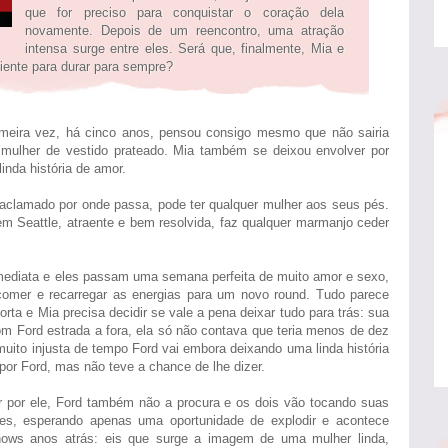
que for preciso para conquistar o coração dela
novamente. Depois de um reencontro, uma atração
intensa surge entre eles. Será que, finalmente, Mia e
ciente para durar para sempre?
imeira vez, há cinco anos, pensou consigo mesmo que não sairia
mulher de vestido prateado. Mia também se deixou envolver por
inda história de amor.
 aclamado por onde passa, pode ter qualquer mulher aos seus pés.
m Seattle, atraente e bem resolvida, faz qualquer marmanjo ceder
mediata e eles passam uma semana perfeita de muito amor e sexo,
 comer e recarregar as energias para um novo round. Tudo parece
orta e Mia precisa decidir se vale a pena deixar tudo para trás: sua
 com Ford estrada a fora, ela só não contava que teria menos de dez
muito injusta de tempo Ford vai embora deixando uma linda história
 por Ford, mas não teve a chance de lhe dizer.
 por ele, Ford também não a procura e os dois vão tocando suas
les, esperando apenas uma oportunidade de explodir e acontece
ows anos atrás: eis que surge a imagem de uma mulher linda,