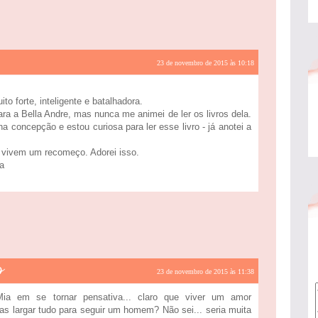
23 de novembro de 2015 às 10:18
o forte, inteligente e batalhadora.
ra a Bella Andre, mas nunca me animei de ler os livros dela.
concepção e estou curiosa para ler esse livro - já anotei a
s vivem um recomeço. Adorei isso.
a
o
23 de novembro de 2015 às 11:38
Mia em se tornar pensativa... claro que viver um amor
as largar tudo para seguir um homem? Não sei... seria muita