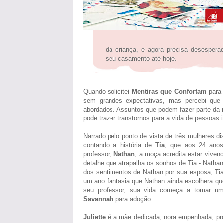
da criança, e agora precisa desespera
seu casamento até hoje.
Quando solicitei
Mentiras que Confortam
para 
sem grandes expectativas, mas percebi que
abordados. Assuntos que podem fazer parte da m
pode trazer transtornos para a vida de pessoas 
Narrado pelo ponto de vista de três mulheres dis
contando a história de
Tia
, que aos 24 anos
professor,
Nathan
, a moça acredita estar vive
detalhe que atrapalha os sonhos de Tia - Nath
dos sentimentos de Nathan por sua esposa, Tia 
um ano fantasia que Nathan ainda escolhera qu
seu professor, sua vida começa a tomar um
Savannah
para adoção.
Juliette
é a mãe dedicada, nora empenhada, pro