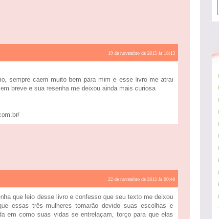
19 de novembro de 2015 às 18:13
rio, sempre caem muito bem para mim e esse livro me atrai
r em breve e sua resenha me deixou ainda mais curiosa
.com.br/
22 de novembro de 2015 às 00:48
enha que leio desse livro e confesso que seu texto me deixou
que essas três mulheres tomarão devido suas escolhas e
ada em como suas vidas se entrelaçam, torço para que elas