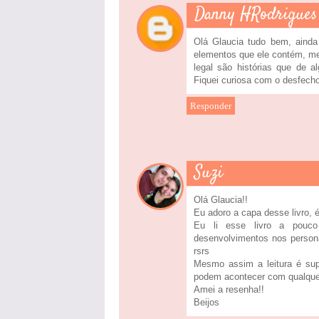
Danny HRodrigues
Olá Glaucia tudo bem, ainda
elementos que ele contém, me
legal são histórias que de a
Fiquei curiosa com o desfecho
Responder
Suzi
Olá Glaucia!!
Eu adoro a capa desse livro, é
Eu li esse livro a pouco
desenvolvimentos nos persona
rsrs
Mesmo assim a leitura é sup
podem acontecer com qualque
Amei a resenha!!
Beijos