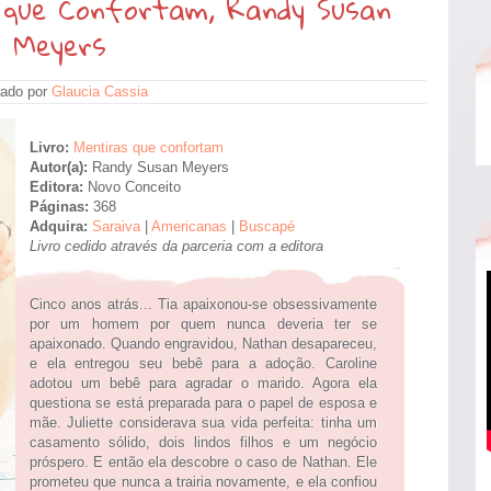
 que Confortam, Randy Susan
Meyers
ado por
Glaucia Cassia
Livro:
Mentiras que confortam
Autor(a):
Randy Susan Meyers
Editora:
Novo Conceito
Páginas:
368
Adquira:
Saraiva
|
Americanas
|
Buscapé
Livro cedido através da parceria com a editora
Cinco anos atrás... Tia apaixonou-se obsessivamente
por um homem por quem nunca deveria ter se
apaixonado. Quando engravidou, Nathan desapareceu,
e ela entregou seu bebê para a adoção. Caroline
adotou um bebê para agradar o marido. Agora ela
questiona se está preparada para o papel de esposa e
mãe. Juliette considerava sua vida perfeita: tinha um
casamento sólido, dois lindos filhos e um negócio
próspero. E então ela descobre o caso de Nathan. Ele
prometeu que nunca a trairia novamente, e ela confiou