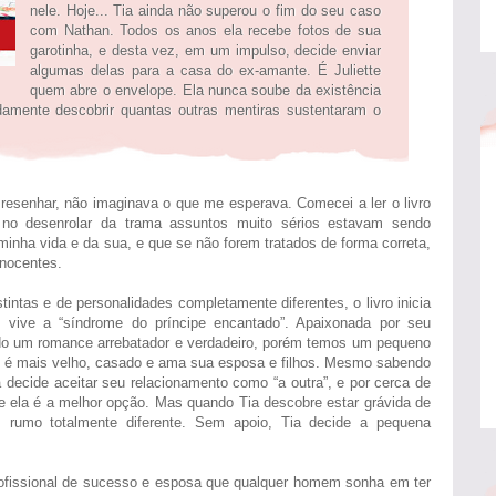
nele. Hoje... Tia ainda não superou o fim do seu caso
com Nathan. Todos os anos ela recebe fotos de sua
garotinha, e desta vez, em um impulso, decide enviar
algumas delas para a casa do ex-amante. É Juliette
quem abre o envelope. Ela nunca soube da existência
damente descobrir quantas outras mentiras sustentaram o
resenhar, não imaginava o que me esperava. Comecei a ler o livro
 no desenrolar da trama assuntos muito sérios estavam sendo
inha vida e da sua, e que se não forem tratados de forma correta,
inocentes.
tintas e de personalidades completamente diferentes, o livro inicia
 vive a “síndrome do príncipe encantado”. Apaixonada por seu
ndo um romance arrebatador e verdadeiro, porém temos um pequeno
an é mais velho, casado e ama sua esposa e filhos. Mesmo sabendo
decide aceitar seu relacionamento como “a outra”, e por cerca de
e ela é a melhor opção. Mas quando Tia descobre estar grávida de
 rumo totalmente diferente. Sem apoio, Tia decide a pequena
fissional de sucesso e esposa que qualquer homem sonha em ter