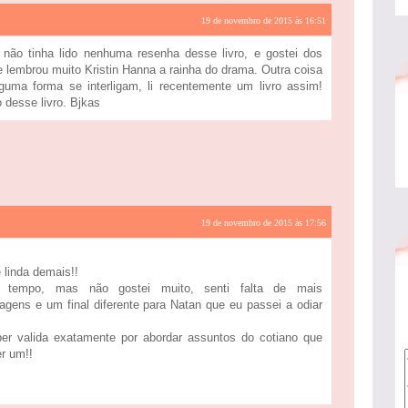
19 de novembro de 2015 às 16:51
 não tinha lido nenhuma resenha desse livro, e gostei dos
 lembrou muito Kristin Hanna a rainha do drama. Outra coisa
lguma forma se interligam, li recentemente um livro assim!
 desse livro. Bjkas
19 de novembro de 2015 às 17:56
 linda demais!!
 tempo, mas não gostei muito, senti falta de mais
gens e um final diferente para Natan que eu passei a odiar
er valida exatamente por abordar assuntos do cotiano que
r um!!