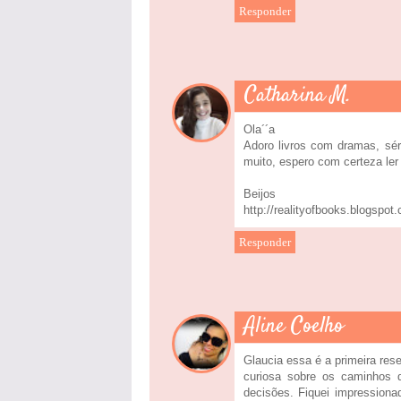
Responder
Catharina M.
Ola´´a
Adoro livros com dramas, sé
muito, espero com certeza le
Beijos
http://realityofbooks.blogspot
Responder
Aline Coelho
Glaucia essa é a primeira res
curiosa sobre os caminhos 
decisões. Fiquei impression