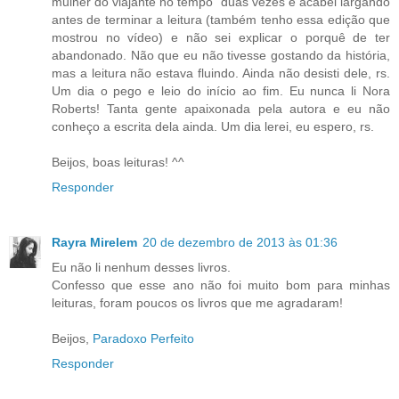
mulher do viajante no tempo" duas vezes e acabei largando
antes de terminar a leitura (também tenho essa edição que
mostrou no vídeo) e não sei explicar o porquê de ter
abandonado. Não que eu não tivesse gostando da história,
mas a leitura não estava fluindo. Ainda não desisti dele, rs.
Um dia o pego e leio do início ao fim. Eu nunca li Nora
Roberts! Tanta gente apaixonada pela autora e eu não
conheço a escrita dela ainda. Um dia lerei, eu espero, rs.
Beijos, boas leituras! ^^
Responder
Rayra Mirelem
20 de dezembro de 2013 às 01:36
Eu não li nenhum desses livros.
Confesso que esse ano não foi muito bom para minhas
leituras, foram poucos os livros que me agradaram!
Beijos,
Paradoxo Perfeito
Responder