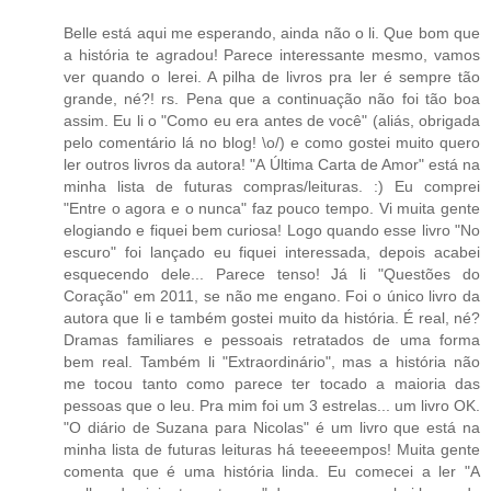
Belle está aqui me esperando, ainda não o li. Que bom que
a história te agradou! Parece interessante mesmo, vamos
ver quando o lerei. A pilha de livros pra ler é sempre tão
grande, né?! rs. Pena que a continuação não foi tão boa
assim. Eu li o "Como eu era antes de você" (aliás, obrigada
pelo comentário lá no blog! \o/) e como gostei muito quero
ler outros livros da autora! "A Última Carta de Amor" está na
minha lista de futuras compras/leituras. :) Eu comprei
"Entre o agora e o nunca" faz pouco tempo. Vi muita gente
elogiando e fiquei bem curiosa! Logo quando esse livro "No
escuro" foi lançado eu fiquei interessada, depois acabei
esquecendo dele... Parece tenso! Já li "Questões do
Coração" em 2011, se não me engano. Foi o único livro da
autora que li e também gostei muito da história. É real, né?
Dramas familiares e pessoais retratados de uma forma
bem real. Também li "Extraordinário", mas a história não
me tocou tanto como parece ter tocado a maioria das
pessoas que o leu. Pra mim foi um 3 estrelas... um livro OK.
"O diário de Suzana para Nicolas" é um livro que está na
minha lista de futuras leituras há teeeeempos! Muita gente
comenta que é uma história linda. Eu comecei a ler "A