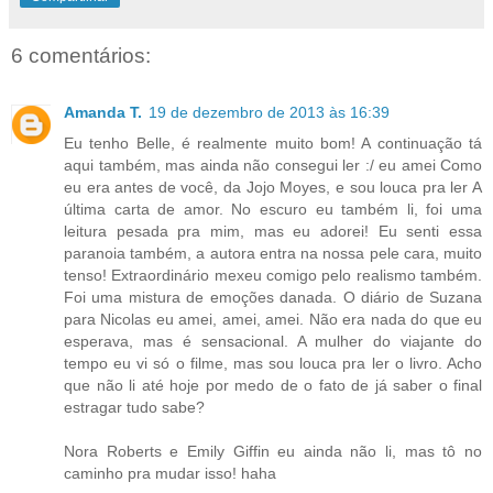
6 comentários:
Amanda T.
19 de dezembro de 2013 às 16:39
Eu tenho Belle, é realmente muito bom! A continuação tá
aqui também, mas ainda não consegui ler :/ eu amei Como
eu era antes de você, da Jojo Moyes, e sou louca pra ler A
última carta de amor. No escuro eu também li, foi uma
leitura pesada pra mim, mas eu adorei! Eu senti essa
paranoia também, a autora entra na nossa pele cara, muito
tenso! Extraordinário mexeu comigo pelo realismo também.
Foi uma mistura de emoções danada. O diário de Suzana
para Nicolas eu amei, amei, amei. Não era nada do que eu
esperava, mas é sensacional. A mulher do viajante do
tempo eu vi só o filme, mas sou louca pra ler o livro. Acho
que não li até hoje por medo de o fato de já saber o final
estragar tudo sabe?
Nora Roberts e Emily Giffin eu ainda não li, mas tô no
caminho pra mudar isso! haha