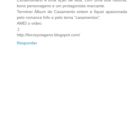
Extraordinário é uma lição de vida, com uma boa história,
bons personagens e um protagonista marcante.
Terminei Álbum de Casamento ontem e fiquei apaixonada
pelo romance fofo e pelo tema "casamentos".
AMEI o vídeo.
;)
http://livrosyviagens.blogspot.com/
Responder