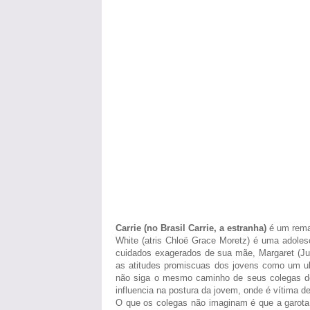
Carrie (no Brasil Carrie, a estranha)
é um remak
White (atris Chloë Grace Moretz) é uma adolesc
cuidados exagerados de sua mãe, Margaret (Ju
as atitudes promiscuas dos jovens como um ult
não siga o mesmo caminho de seus colegas de 
influencia na postura da jovem, onde é vítima 
O que os colegas não imaginam é que a garota 