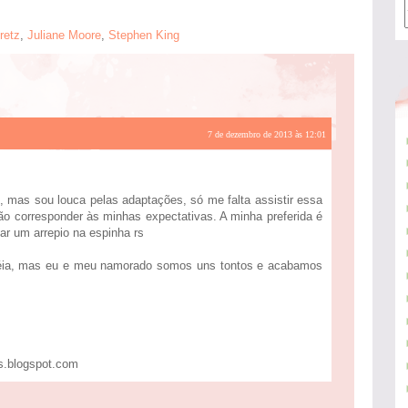
retz
,
Juliane Moore
,
Stephen King
7 de dezembro de 2013 às 12:01
ng, mas sou louca pelas adaptações, só me falta assistir essa
ão corresponder às minhas expectativas. A minha preferida é
ar um arrepio na espinha rs
stréia, mas eu e meu namorado somos uns tontos e acabamos
s.blogspot.com