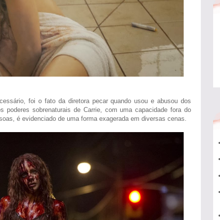
essário, foi o fato da diretora pecar quando usou e abusou dos
os poderes sobrenaturais de Carrie, com uma capacidade fora do
soas, é evidenciado de uma forma exagerada em diversas cenas.