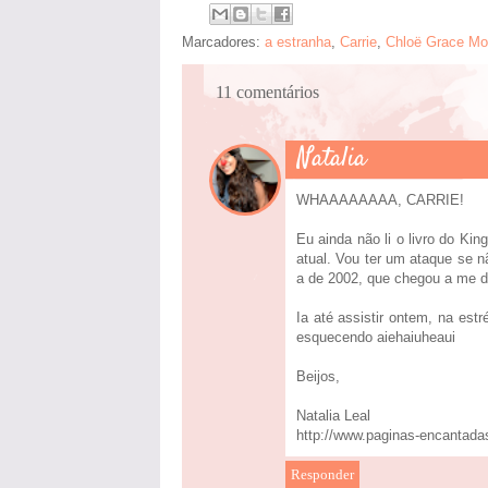
Marcadores:
a estranha
,
Carrie
,
Chloë Grace Mo
11 comentários
Natalia
WHAAAAAAAA, CARRIE!
Eu ainda não li o livro do Ki
atual. Vou ter um ataque se n
a de 2002, que chegou a me d
Ia até assistir ontem, na e
esquecendo aiehaiuheaui
Beijos,
Natalia Leal
http://www.paginas-encantada
Responder