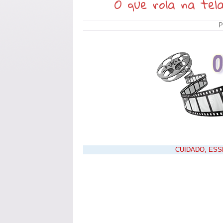
O que rola na tel
P
CUIDADO, ES