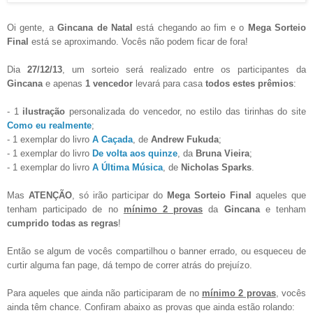
Oi gente, a
Gincana de Natal
está chegando ao fim e o
Mega Sorteio
Final
está se aproximando. Vocês não podem ficar de fora!
Dia
27/12/13
, um sorteio será realizado entre os participantes da
Gincana
e apenas
1 vencedor
levará para casa
todos estes prêmios
:
-
1
ilustração
personalizada do vencedor, no estilo das tirinhas do site
Como eu realmente
;
- 1 exemplar do livro
A Caçada
, de
Andrew Fukuda
;
- 1 exemplar do livro
De volta aos quinze
, da
Bruna Vieira
;
- 1 exemplar do livro
A Última Música
, de
Nicholas Sparks
.
Mas
ATENÇÃO
, só irão participar do
Mega Sorteio Final
aqueles que
tenham participado de no
mínimo 2 provas
da
Gincana
e tenham
cumprido todas as regras
!
Então se algum de vocês compartilhou o banner errado, ou esqueceu de
curtir alguma fan page, dá tempo de correr atrás do prejuízo.
Para aqueles que ainda não participaram de no
mínimo 2 provas
, vocês
ainda têm chance. Confiram abaixo as provas que ainda estão rolando: