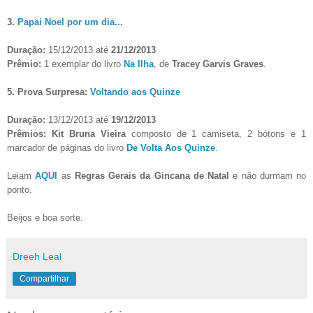
3.
Papai Noel por um dia...
Duração:
15/12/2013 até
21/12/2013
Prêmio:
1 exemplar do livro
Na Ilha
, de
Tracey Garvis Graves
.
5. Prova Surpresa:
Voltando aos Quinze
Duração:
13/12/2013 até
19/12/2013
Prêmios:
Kit Bruna Vieira
composto de 1 camiseta, 2 bótons e 1
marcador de páginas do livro
De Volta Aos Quinze
.
Leiam
AQUI
as
Regras Gerais da Gincana de Natal
e não durmam no
ponto.
Beijos e boa sorte.
Dreeh Leal
Compartilhar