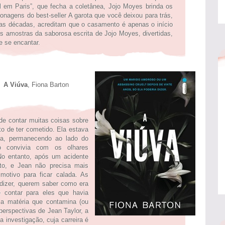
l em Paris”, que fecha a coletânea, Jojo Moyes brinda os
nagens do best-seller A garota que você deixou para trás,
mas décadas, acreditam que o casamento é apenas o início
s amostras da saborosa escrita de Jojo Moyes, divertidas,
 e se encantar.
va
, Fiona Barton
de contar muitas coisas sobre
to de ter cometido. Ela estava
ta, permanecendo ao lado do
 convivia com os olhares
o entanto, após um acidente
to, e Jean não precisa mais
motivo para ficar calada. As
dizer, querem saber como era
 contar para eles que havia
 a matéria que contamina (ou
perspectivas de Jean Taylor, a
 investigação, cuja carreira é