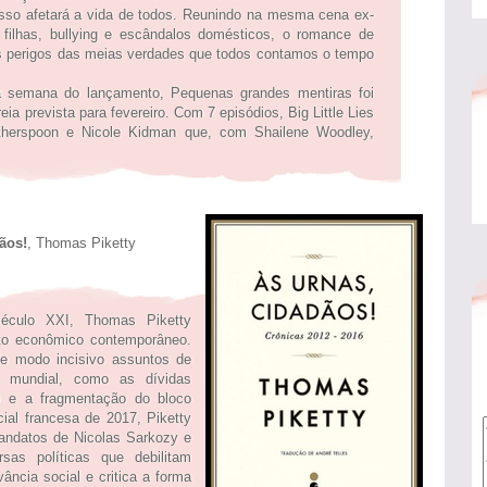
isso afetará a vida de todos. Reunindo na mesma cena ex-
ilhas, bullying e escândalos domésticos, o romance de
os perigos das meias verdades que todos contamos o tempo
a semana do lançamento, Pequenas grandes mentiras foi
a prevista para fevereiro. Com 7 episódios, Big Little Lies
herspoon e Nicole Kidman que, com Shailene Woodley,
s!
, Thomas Piketty
século XXI, Thomas Piketty
to econômico contemporâneo.
de modo incisivo assuntos de
a mundial, como as dívidas
os e a fragmentação do bloco
cial francesa de 2017, Piketty
andatos de Nicolas Sarkozy e
rsas políticas que debilitam
ância social e critica a forma