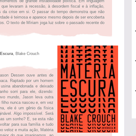
omentos de grande instabilidade política. Em linguagem
 que levaram à recessão, à desordem fiscal e à inflação,
da crise em si. O passar do tempo demonstra que não
verdade é teimosa e aparece mesmo depois de ser encoberta
cos. O texto de Míriam joga luz sobre o passado recente do
ra
, Blake Crouch
Jason Dessen ouve antes de
 maca. Raptado por um homem
 usina abandonada e deixado
nho sorri para ele, dizendo:
ovo mundo, Jason leva outra
 filho nunca nasceu e, em vez
na, ele é um gênio da física
inável. Algo impossível. Será
nas um sonho? E, se esta não
voltar para sua família e tudo
mo veloz e muita ação, Matéria
maior do que imaginamos, ao