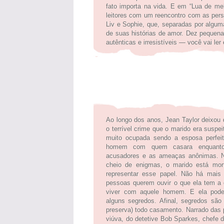
fato importa na vida. E em “Lua de me
leitores com um reencontro com as perso
Liv e Sophie, que, separadas por algu
de suas histórias de amor. Dez pequena
autênticas e irresistíveis — você vai ler
A Viú
Ao longo dos anos, Jean Taylor deixou 
o terrível crime que o marido era suspei
muito ocupada sendo a esposa perfei
homem com quem casara enquanto
acusadores e as ameaças anônimas. N
cheio de enigmas, o marido está mor
representar esse papel. Não há mais 
pessoas querem ouvir o que ela tem a 
viver com aquele homem. E ela pode
alguns segredos. Afinal, segredos são
preserva) todo casamento. Narrado das 
viúva, do detetive Bob Sparkes, chefe da