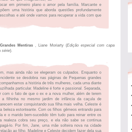
ar em primeiro plano o amor pela família. Marcante e
ompõem uma história que aborda questões profundamente
escolhas e até onde vamos para recuperar a vida com que
Grandes Mentiras
, Liane Moriarty (
Edição especial com capa
 série
).
m, mas ainda não se elegeram os culpados. Enquanto o
 incidente se desdobra nas páginas de Pequenas grandes
companhamos a história de três mulheres, cada uma diante
uzilhada particular. Madeline é forte e passional. Separada,
ar com o fato de que o ex e a nova mulher, além de terem
o a filhinha no mesmo jardim de infância da caçula de
arecem estar conquistando sua filha mais velha. Celeste é
a beleza estonteante. Com os filhos gêmeos entrando para
la e o marido bem-sucedido têm tudo para reinar entre os
a realeza cobra seu preço, e ela não sabe se continua
 pagá-lo. Por fim, Jane, uma mãe solteira nova na cidade
relação ao filho. Madeline e Celeste decidem fazer dela sua