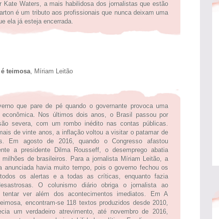
 Kate Waters, a mais habilidosa dos jornalistas que estão
arton é um tributo aos profissionais que nunca deixam uma
e ela já esteja encerrada.
 é teimosa
, Míriam Leitão
erno que pare de pé quando o governante provoca uma
e econômica. Nos últimos dois anos, o Brasil passou por
ão severa, com um rombo inédito nas contas públicas.
ais de vinte anos, a inflação voltou a visitar o patamar de
tos. Em agosto de 2016, quando o Congresso afastou
mente a presidente Dilma Rousseff, o desemprego abatia
milhões de brasileiros. Para a jornalista Míriam Leitão, a
va anunciada havia muito tempo, pois o governo fechou os
todos os alertas e a todas as críticas, enquanto fazia
esastrosas. O colunismo diário obriga o jornalista ao
 tentar ver além dos acontecimentos imediatos. Em A
teimosa, encontram-se 118 textos produzidos desde 2010,
ecia um verdadeiro atrevimento, até novembro de 2016,