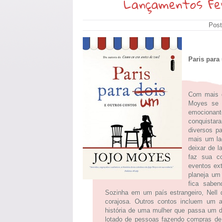
Lançamentos Fev
Post
Paris para
Com mais d
Moyes se c
emocionante
conquistara
diversos pa
mais um lad
deixar de l
faz sua c
eventos ext
planeja um
fica saben
Sozinha em um país estrangeiro, Nell
corajosa. Outros contos incluem um a
história de uma mulher que passa um d
lotado de pessoas fazendo compras de 