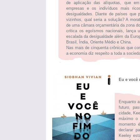
de aplicação das alíquotas, que em 
empresas e os indivíduos mais rico
desigualdades. Diante de países que
vizinhos, qual seria a solução? A mora
de uma câmara orçamentária da zona do 
critica os egoísmos nacionais, lança
escalada da desigualdade além da Europa
Brasil, Índia, Oriente Médio e China.
Nas mais de cinquenta crônicas que com
a economia diz respeito a toda a socied
Eu e você
Enquanto a
futuro, p
cidade, Kee
máximo o 
momento é 
declarar p
Keeley est