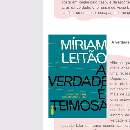
posta em xeque pelo caso, e da repórter
atrás da verdade, o romance de Fiona B
história, ou um caso, escapar, mesmo qu
A verdade
Não há gov
grave cris
uma recess
Depois de m
dois dígi
definitiva
mais de 12 
crise esta
ouvidos a 
escolhas d
esforço de
verdade é 
quando falar em crise econômica par