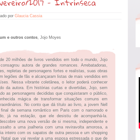
ereiro/2017 - Intrínseca
ado por
Glaucia Cassia
 um e outros contos
, Jojo Moyes
e 20 milhões de livros vendidos em todo o mundo, Jojo
onsagrou autora de grandes romances. Arrebatadoras,
s, repletas de personagens fortes e realistas, suas obras
m legiões de fãs e alcançaram listas de mais vendidos em
íses. Nessa vibrante coletânea, o leitor poderá conhecer
o da autora. Em histórias curtas e divertidas, Jojo, sem
ado as personagens decididas que conquistaram o público,
onhecida mágica de transformar situações comuns em
raordinários. No conto que dá título ao livro, a jovem Nell
 final de semana romântico em Paris com o namorado e
do, já na estação, que ele desistiu de acompanhá-la.
 descobre uma nova versão de si mesma, independente e
ssalto a uma joalheria com uma reviravolta amorosa, a
ia inteiro com os sapatos de outra pessoa e um shopping
Natal que vai revelar a uma esposa estressada o que de