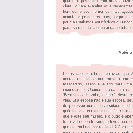
quando o governo Temer atravessava m
clara, Míriam examina os antecedentes
bem como aos momentos mais agudos 
adianta brigar com os fatos, porque a 
por malabarismos estatísticos ou retóri
país, sem perder a esperança no futuro.
Matéria Escu
Essas são as últimas palavras que 
acordar num laboratório, preso a uma
mascarado, Jason é levado para uma
inconsciente. Quando acorda, um estra
“Bem-vindo de volta, amigo.” Neste n
vida. Sua esposa não é sua esposa, seu
de professor numa universidade media
quântica que conseguiu um feito inimag
que é este seu mundo, e o outro é ape
for a vida que ele sempre levou, como 
que ele conhece por realidade? Com rit
escura nos leva a um universo muito 