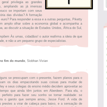
geral privilegia as grandes
s, ampliando as já imensas
 pouco se importam com seus
tória das dívidas? A formação
euro? Para responder a essa e a outras perguntas, Piketty
 um amplo olhar sobre a economia global e acompanha a
, ao discutir a situação de Estados Unidos, África do Sul,
põem Às urnas, cidadãos! o autor reafirma a ideia de que
ade, e não a um pequeno grupo de especialistas.
 no fim do mundo
, Siobhan Vivian
lguns se preocupam com o presente, fazem planos para o
assam os dias empacotando suas coisas para mudar de
ley e seus colegas do ensino médio decidem aproveitar ao
tempo que ainda têm juntos em Aberdeen. Para ela, o
perfeito para fazer seu sonho se tornar realidade: se
ara o garoto que sempre amou, Jesse Ford. A vida de
á prestes a virar de cabeça para baixo, e a sensação de