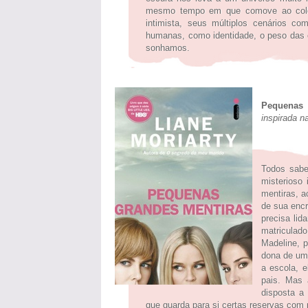
mesmo tempo em que comove ao coloc
intimista, seus múltiplos cenários c
humanas, como identidade, o peso das 
sonhamos.
Pequenas 
inspirada na
Todos sabe
misterioso
mentiras, a
de sua encr
precisa lid
matriculad
Madeline, p
dona de um
a escola, e
pais. Mas 
disposta a
que guarda para si certas reservas com 