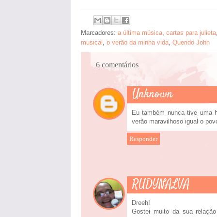
Marcadores:
a última música
,
cartas para julieta
musical
,
o verão da minha vida
,
Querido John
6 comentários
Unknown
Eu também nunca tive uma h
verão maravilhoso igual o pov
Responder
RUDYNALVA
Dreeh!
Gostei muito da sua relaçã