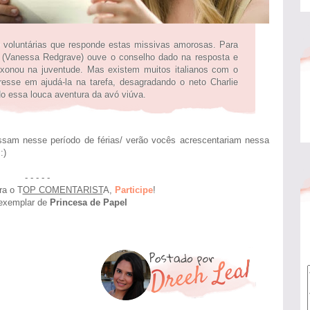
e voluntárias que responde estas missivas amorosas. Para
h (Vanessa Redgrave) ouve o conselho dado na resposta e
ixonou na juventude. Mas existem muitos italianos com o
sse em ajudá-la na tarefa, desagradando o neto Charlie
do essa louca aventura da avó viúva.
ssam nesse período de férias/ verão vocês acrescentariam nessa
:)
- - - - -
ra o T
OP COMENTARIST
A,
Participe
!
exemplar de
Princesa de Papel