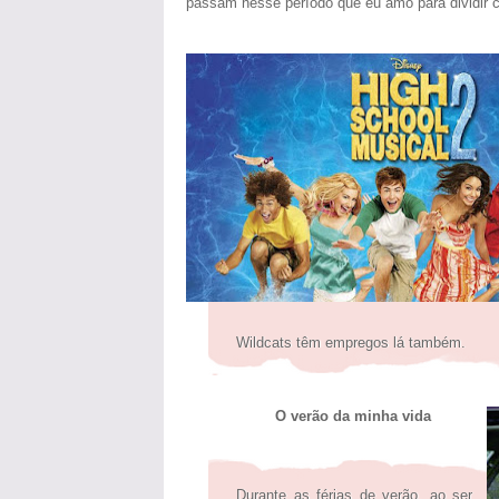
passam nesse período que eu amo para dividir 
Wildcats têm empregos lá também.
O verão da minha vida
Durante as férias de verão, ao ser