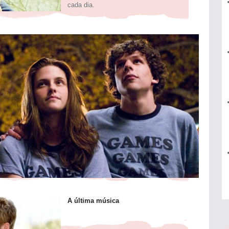
cada dia.
A última música