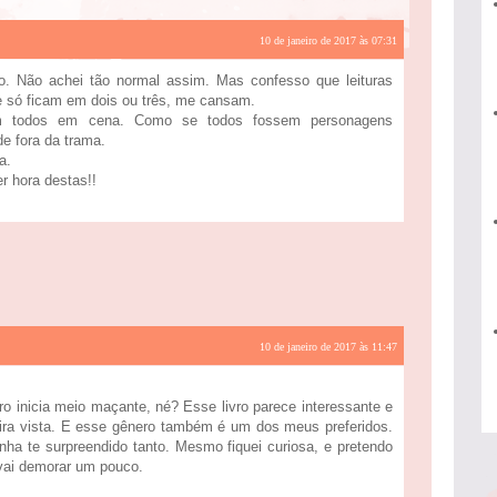
10 de janeiro de 2017 às 07:31
ro. Não achei tão normal assim. Mas confesso que leituras
 só ficam em dois ou três, me cansam.
cam todos em cena. Como se todos fossem personagens
de fora da trama.
a.
r hora destas!!
10 de janeiro de 2017 às 11:47
o inicia meio maçante, né? Esse livro parece interessante e
ira vista. E esse gênero também é um dos meus preferidos.
a te surpreendido tanto. Mesmo fiquei curiosa, e pretendo
 vai demorar um pouco.