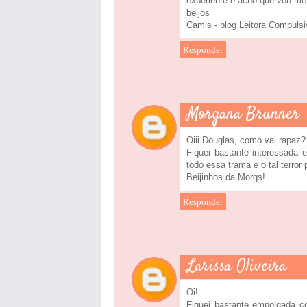
experiente e acho que vou me
beijos
Camis - blog Leitora Compulsi
Responder
Morgana Brunner
Oiii Douglas, como vai rapaz?
Fiquei bastante interessada e
todo essa trama e o tal terro
Beijinhos da Morgs!
Responder
Larissa Oliveira
Oi!
Fiquei bastante empolgada co