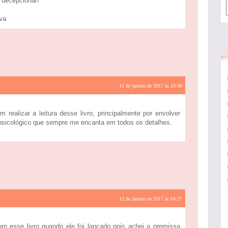
 decepcionar!
va
11 de janeiro de 2017 às 23:00
m realizar a leitura desse livro, principalmente por envolver
r psicológico que sempre me encanta em todos os detalhes.
12 de janeiro de 2017 às 04:27
m esse livro quando ele foi lançado pois achei a premissa