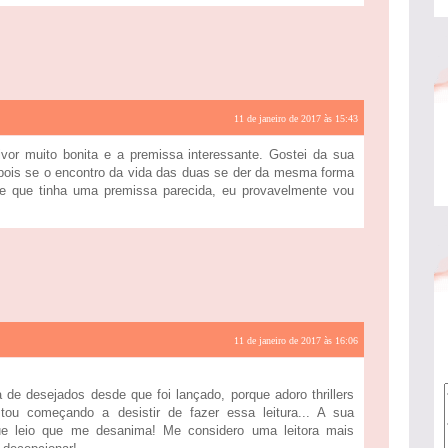
11 de janeiro de 2017 às 15:43
vor muito bonita e a premissa interessante. Gostei da sua
, pois se o encontro da vida das duas se der da mesma forma
i e que tinha uma premissa parecida, eu provavelmente vou
11 de janeiro de 2017 às 16:06
a de desejados desde que foi lançado, porque adoro thrillers
stou começando a desistir de fazer essa leitura... A sua
ue leio que me desanima! Me considero uma leitora mais