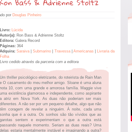
 Ron Bass & Adrienne Stoltz
ado por
Douglas Pinheiro
Livro:
Lúcida
Autor(a):
Ron Bass & Adrienne Stoltz
Editora:
Galera Record
Páginas:
364
Adquira:
Saraiva
|
Submarino
|
Travessa
|
Americanas
|
Livraria da
Folha
Livro cedido através da parceria com a editora
Um thriller psicológico eletrizante, do roteirista de Rain Man
e O casamento do meu melhor amigo. Sloane é uma aluna
nota 10, com uma grande e amorosa família. Maggie vive
uma existência glamorosa e independente, como aspirante
a atriz em Nova York. As duas não poderiam ser mais
diferentes. A não ser por um pequeno detalhe, algo que não
têm coragem de revelar a ninguém. À noite, cada uma
sonha que é a outra. Os sonhos são tão vívidos que as
garotas sentem e experimentam o que a outra está
passando naquele momento. Seriam as duas reais? Uma
delas estaria mentalmente instável e imaginando a outra?