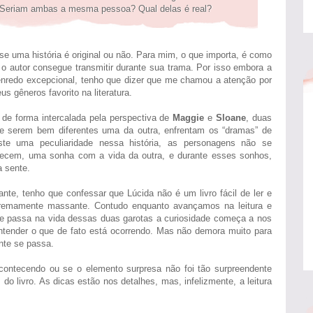
Seriam ambas a mesma pessoa? Qual delas é real?
se uma história é original ou não. Para mim, o que importa, é como
 o autor consegue transmitir durante sua trama. Por isso embora a
nredo excepcional, tenho que dizer que me chamou a atenção por
s gêneros favorito na literatura.
 de forma intercalada pela perspectiva de
Maggie
e
Sloane
, duas
e serem bem diferentes uma da outra, enfrentam os “dramas” de
ste uma peculiaridade nessa história, as personagens não se
ecem, uma sonha com a vida da outra, e durante esses sonhos,
a sente.
sante, tenho que confessar que Lúcida não é um livro fácil de ler e
xtremamente massante. Contudo enquanto avançamos na leitura e
 passa na vida dessas duas garotas a curiosidade começa a nos
entender o que de fato está ocorrendo. Mas não demora muito para
nte se passa.
acontecendo ou se o elemento surpresa não foi tão surpreendente
o livro. As dicas estão nos detalhes, mas, infelizmente, a leitura