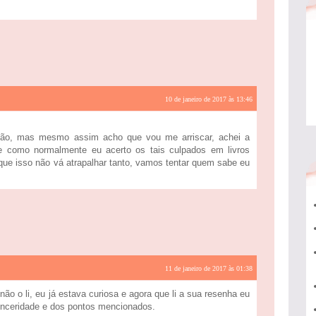
10 de janeiro de 2017 às 13:46
nião, mas mesmo assim acho que vou me arriscar, achei a
e como normalmente eu acerto os tais culpados em livros
o que isso não vá atrapalhar tanto, vamos tentar quem sabe eu
11 de janeiro de 2017 às 01:38
ão o li, eu já estava curiosa e agora que li a sua resenha eu
sinceridade e dos pontos mencionados.