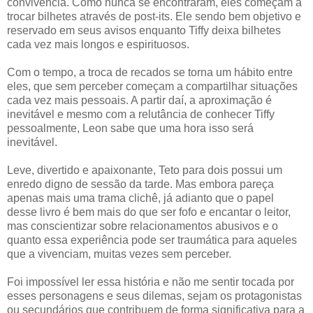
convivência. Como nunca se encontraram, eles começam a
trocar bilhetes através de post-its. Ele sendo bem objetivo e
reservado em seus avisos enquanto Tiffy deixa bilhetes
cada vez mais longos e espirituosos.
Com o tempo, a troca de recados se torna um hábito entre
eles, que sem perceber começam a compartilhar situações
cada vez mais pessoais. A partir daí, a aproximação é
inevitável e mesmo com a relutância de conhecer Tiffy
pessoalmente, Leon sabe que uma hora isso será
inevitável.
Leve, divertido e apaixonante, Teto para dois possui um
enredo digno de sessão da tarde. Mas embora pareça
apenas mais uma trama clichê, já adianto que o papel
desse livro é bem mais do que ser fofo e encantar o leitor,
mas conscientizar sobre relacionamentos abusivos e o
quanto essa experiência pode ser traumática para aqueles
que a vivenciam, muitas vezes sem perceber.
Foi impossível ler essa história e não me sentir tocada por
esses personagens e seus dilemas, sejam os protagonistas
ou secundários que contribuem de forma significativa para a