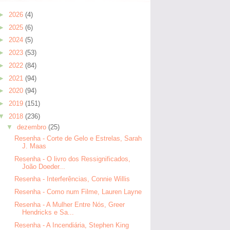
►
2026
(4)
►
2025
(6)
►
2024
(5)
►
2023
(53)
►
2022
(84)
►
2021
(94)
►
2020
(94)
►
2019
(151)
▼
2018
(236)
▼
dezembro
(25)
Resenha - Corte de Gelo e Estrelas, Sarah
J. Maas
Resenha - O livro dos Ressignificados,
João Doeder...
Resenha - Interferências, Connie Willis
Resenha - Como num Filme, Lauren Layne
Resenha - A Mulher Entre Nós, Greer
Hendricks e Sa...
Resenha - A Incendiária, Stephen King