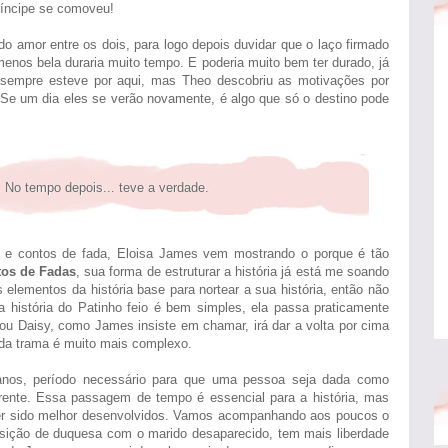
ríncipe se comoveu!
o amor entre os dois, para logo depois duvidar que o laço firmado
menos bela duraria muito tempo. E poderia muito bem ter durado, já
 sempre esteve por aqui, mas Theo descobriu as motivações por
Se um dia eles se verão novamente, é algo que só o destino pode
. No tempo depois... teve a verdade.
 e contos de fada, Eloisa James vem mostrando o porque é tão
os de Fadas
, sua forma de estruturar a história já está me soando
ns elementos da história base para nortear a sua história, então não
a história do Patinho feio é bem simples, ela passa praticamente
ou Daisy, como James insiste em chamar, irá dar a volta por cima
r da trama é muito mais complexo.
o anos, período necessário para que uma pessoa seja dada como
frente. Essa passagem de tempo é essencial para a história, mas
r sido melhor desenvolvidos. Vamos acompanhando aos poucos o
sição de duquesa com o marido desaparecido, tem mais liberdade