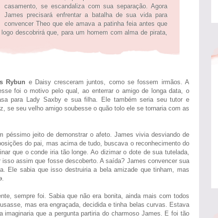
casamento, se escandaliza com sua separação. Agora
James precisará enfrentar a batalha de sua vida para
convencer Theo que ele amava a patinha feia antes que
 logo descobrirá que, para um homem com alma de pirata,
s Rybun
e Daisy cresceram juntos, como se fossem irmãos. A
esse foi o motivo pelo qual, ao enterrar o amigo de longa data, o
sa para Lady Saxby e sua filha. Ele também seria seu tutor e
ez, se seu velho amigo soubesse o quão tolo ele se tornaria com as
m péssimo jeito de demonstrar o afeto. James vivia desviando de
mposições do pai, mas acima de tudo, buscava o reconhecimento do
nar que o conde iria tão longe. Ao dizimar o dote de sua tutelada,
r isso assim que fosse descoberto. A saída? James convencer sua
a. Ele sabia que isso destruiria a bela amizade que tinham, mas
o
.
te, sempre foi. Sabia que não era bonita, ainda mais com todos
usasse, mas era engraçada, decidida e tinha belas curvas. Estava
 imaginaria que a pergunta partiria do charmoso James. E foi tão