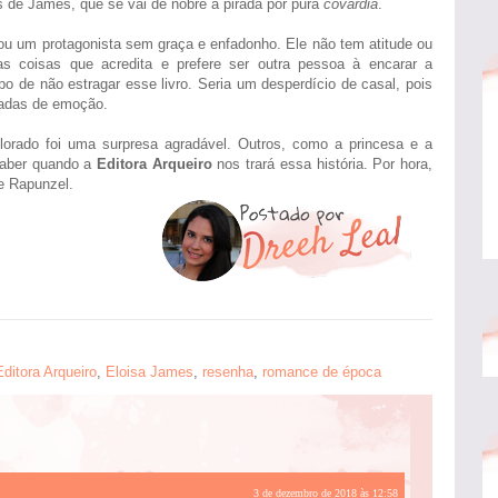
de James, que se vai de nobre a pirada por pura
covardia
.
ou um protagonista sem graça e enfadonho. Ele não tem atitude ou
las coisas que acredita e prefere ser outra pessoa à encarar a
po de não estragar esse livro. Seria um desperdício de casal, pois
gadas de emoção.
orado foi uma surpresa agradável. Outros, como a princesa e a
saber quando a
Editora Arqueiro
nos trará essa história. Por hora,
de Rapunzel.
Editora Arqueiro
,
Eloisa James
,
resenha
,
romance de época
3 de dezembro de 2018 às 12:58