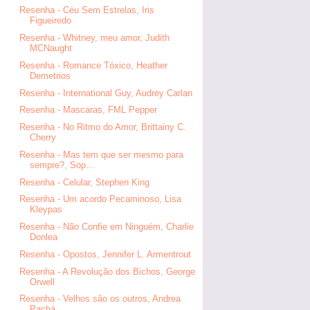
Resenha - Céu Sem Estrelas, Iris
Figueiredo
Resenha - Whitney, meu amor, Judith
MCNaught
Resenha - Romance Tóxico, Heather
Demetrios
Resenha - International Guy, Audrey Carlan
Resenha - Mascaras, FML Pepper
Resenha - No Ritmo do Amor, Brittainy C.
Cherry
Resenha - Mas tem que ser mesmo para
sempre?, Sop...
Resenha - Celular, Stephen King
Resenha - Um acordo Pecaminoso, Lisa
Kleypas
Resenha - Não Confie em Ninguém, Charlie
Donlea
Resenha - Opostos, Jennifer L. Armentrout
Resenha - A Revolução dos Bichos, George
Orwell
Resenha - Velhos são os outros, Andrea
Pachá