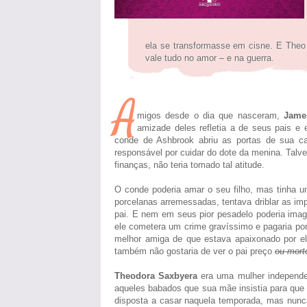
ela se transformasse em cisne. E Theo
vale tudo no amor – e na guerra.
A
migos desde o dia que nasceram,
Jame
amizade deles refletia a de seus pais e 
conde de Ashbrook abriu as portas de sua ca
responsável por cuidar do dote da menina. Talv
finanças, não teria tomado tal atitude.
O conde poderia amar o seu filho, mas tinha u
porcelanas arremessadas, tentava driblar as i
pai. E nem em seus pior pesadelo poderia imagi
ele cometera um crime gravíssimo e pagaria po
melhor amiga de que estava apaixonado por el
também não gostaria de ver o pai preço
ou mort
Theodora Saxbyera
era uma mulher independen
aqueles babados que sua mãe insistia para que 
disposta a casar naquela temporada, mas nunca