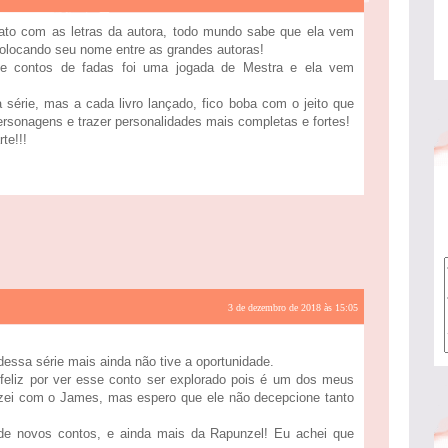
to com as letras da autora, todo mundo sabe que ela vem
colocando seu nome entre as grandes autoras!
 e contos de fadas foi uma jogada de Mestra e ela vem
série, mas a cada livro lançado, fico boba com o jeito que
personagens e trazer personalidades mais completas e fortes!
te!!!
3 de dezembro de 2018 às 15:05
 dessa série mais ainda não tive a oportunidade.
m feliz por ver esse conto ser explorado pois é um dos meus
atizei com o James, mas espero que ele não decepcione tanto
de novos contos, e ainda mais da Rapunzel! Eu achei que