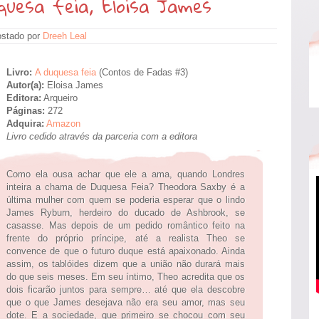
quesa feia, Eloisa James
stado por
Dreeh Leal
Livro:
A duquesa feia
(Contos de Fadas #3)
Autor(a):
Eloisa James
Editora:
Arqueiro
Páginas:
272
Adquira:
Amazon
Livro cedido através da parceria com a editora
Como ela ousa achar que ele a ama, quando Londres
inteira a chama de Duquesa Feia? Theodora Saxby é a
última mulher com quem se poderia esperar que o lindo
James Ryburn, herdeiro do ducado de Ashbrook, se
casasse. Mas depois de um pedido romântico feito na
frente do próprio príncipe, até a realista Theo se
convence de que o futuro duque está apaixonado. Ainda
assim, os tablóides dizem que a união não durará mais
do que seis meses. Em seu íntimo, Theo acredita que os
dois ficarão juntos para sempre… até que ela descobre
que o que James desejava não era seu amor, mas seu
dote. E a sociedade, que primeiro se chocou com seu