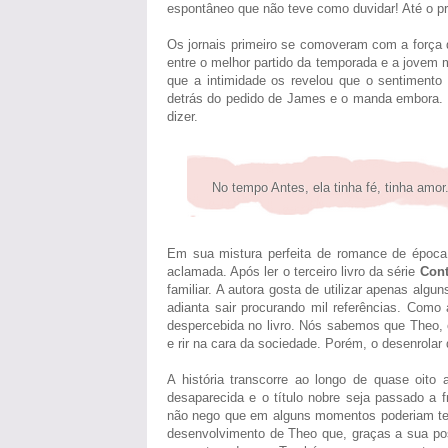
espontâneo que não teve como duvidar! Até o p
Os jornais primeiro se comoveram com a força d
entre o melhor partido da temporada e a jovem 
que a intimidade os revelou que o sentimento
detrás do pedido de James e o manda embora. 
dizer.
No tempo Antes, ela tinha fé, tinha amor
Em sua mistura perfeita de romance de época
aclamada. Após ler o terceiro livro da série
Cont
familiar. A autora gosta de utilizar apenas algu
adianta sair procurando mil referências. Como 
despercebida no livro. Nós sabemos que Theo, 
e rir na cara da sociedade. Porém, o desenrola
A história transcorre ao longo de quase oit
desaparecida e o título nobre seja passado a 
não nego que em alguns momentos poderiam te
desenvolvimento de Theo que, graças a sua po