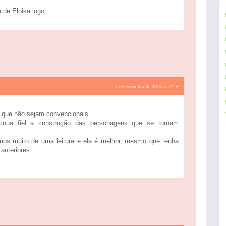
a de Eloisa logo.
7 de dezembro de 2018 às 01:54
que não sejam convencionais.
inua fiel a construção das personagens que se tornam
os muito de uma leitura e ela é melhor, mesmo que tenha
anteriores.