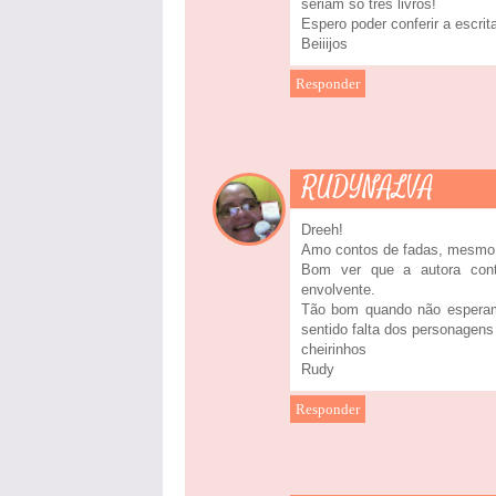
seriam só três livros!
Espero poder conferir a escrit
Beiiijos
Responder
RUDYNALVA
Dreeh!
Amo contos de fadas, mesmo 
Bom ver que a autora cont
envolvente.
Tão bom quando não esperam
sentido falta dos personagens 
cheirinhos
Rudy
Responder