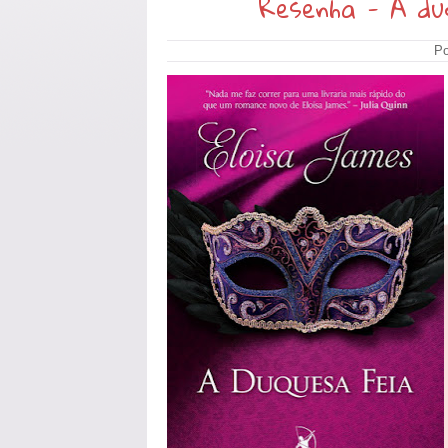
Resenha - A du
Po