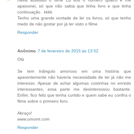
havia assistido o filme Eu sou o numero quatro e me
apaixonei, só que não sabia que tinha livro e que tinha
continuação . kkkk
Tenho uma grande vontade de ler os livros, só que tenho
medo de não gostar por já ter visto o filme
Responder
Anônimo
7 de fevereiro de 2015 às 13:52
Olá
Se tem triângulo amoroso em uma história que
aparentemente não haveria necessidade de ter já não me
interesso. Apesar de achar algumas coisinhas no enredo
interessantes, essa parte me desinteressou bastante.
Enfim, fico feliz que tenha curtido e quem sabe eu confira o
filme sobre o primeiro livro.
Abraço!
www.umomt.com
Responder