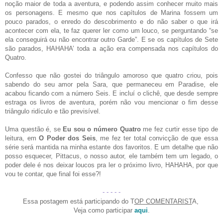
noção maior de toda a aventura, e podendo assim conhecer muito mais
os personagens. E mesmo que nos capítulos de Marina fossem um
pouco parados, o enredo do descobrimento e do não saber o que irá
acontecer com ela, te faz querer ler como um louco, se perguntando “se
ela conseguirá ou não encontrar outro Garde”. E se os capítulos de Sete
são parados, HAHAHA’ toda a ação era compensada nos capítulos do
Quatro.
Confesso que não gostei do triângulo amoroso que quatro criou, pois
sabendo do seu amor pela Sara, que permaneceu em Paradise, ele
acabou ficando com a número Seis. E incluí o clichê, que desde sempre
estraga os livros de aventura, porém não vou mencionar o fim desse
triângulo ridículo e tão previsível.
Uma questão é, se
Eu sou o número Quatro
me fez curtir esse tipo de
leitura, em
O Poder dos Seis
, me fez ter total convicção de que essa
série será mantida na minha estante dos favoritos. E um detalhe que não
posso esquecer, Pittacus, o nosso autor, ele também tem um legado, o
poder dele é nos deixar loucos pra ler o próximo livro, HAHAHA, por que
vou te contar, que final foi esse?!
- - - - -
Essa postagem está participando do T
OP COMENTARIST
A,
Veja como participar
aqui
.