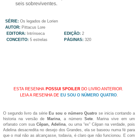
seis sobreviventes.
SÉRIE:
Os legados de Lorien
AUTOR:
Pittacus Lore
EDITORA:
Intrínseca
EDIÇÃO:
2
CONCEITO:
5 estrelas
PÁGINAS:
320
ESTA RESENHA
POSSUI
SPOILER
DO LIVRO ANTERIOR.
LEIA A RESENHA DE
EU SOU O NÚMERO QUATRO
.
O segundo livro da série
Eu sou o número Quatro
se inicia contando a
historia na versão de
Marina
, a número
Sete
. Marina vive em um
orfanato com sua
Cêpan, Adelina
, ou uma “ex” Cêpan na verdade, pois
Adelina desacredita no desejo dos Grandes, ela se baseou numa fé para
que o mal não as alcançasse, todavia, é claro que não funcionou. E com