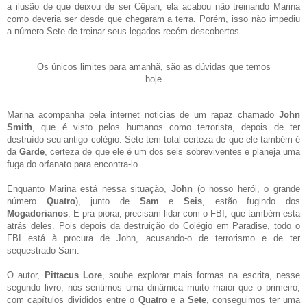
a ilusão de que deixou de ser Cêpan, ela acabou não treinando Marina
como deveria ser desde que chegaram a terra. Porém, isso não impediu
a número Sete de treinar seus legados recém descobertos.
Os únicos limites para amanhã, são as dúvidas que temos
hoje
Marina acompanha pela internet noticias de um rapaz chamado
John
Smith
, que é visto pelos humanos como terrorista, depois de ter
destruído seu antigo colégio. Sete tem total certeza de que ele também é
da
Garde
, certeza de que ele é um dos seis sobreviventes e planeja uma
fuga do orfanato para encontra-lo.
Enquanto Marina está nessa situação,
John
(o nosso herói, o grande
número
Quatro
), junto de
Sam
e
Seis
, estão fugindo dos
Mogadorianos
. E pra piorar, precisam lidar com o FBI, que também esta
atrás deles. Pois depois da destruição do Colégio em Paradise, todo o
FBI está à procura de John, acusando-o de terrorismo e de ter
sequestrado Sam.
O autor,
Pittacus Lore
, soube explorar mais formas na escrita, nesse
segundo livro, nós sentimos uma dinâmica muito maior que o primeiro,
com capítulos divididos entre o
Quatro
e a
Sete
, conseguimos ter uma