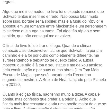
regras.
Algo que me incomodou no livro foi o pseudo romance que
Schwab tentou inserir no enredo. Não posso falar muito
sobre isso, porque seria spoiler, mas ela fugiu do "óbvio" e
apostou em um romance entre Mackenzie e um personagem
misterioso que surge na trama. Foi algo tão rápido e sem
sentido, que não consegui me envolver.
O final do livro foi de tirar o fôlego. Quando o clímax
começou a se desenvolver, achei que Schwab iria por um
caminho e ela foi por outro completamente diferente, me
surpreendendo e deixando de queixo caído. A autora
mostrou que não é à toa o seu status e me deixou ansioso
pela continuação e por suas outras obras (Um Tom Mais
Escuro de Magia, que será lançado pela Record no
segundo semestre; e A Bruxa de Near, lançado pela Planeta
em 20130.
Quanto à edição física, não tenho muito a dizer. A capa é
bonita, mas confesso que preferia a original. Acho que
ficaria mais interessante e daria uma noção maior do que se
trata o livro. A diagramação é simples, as páginas são