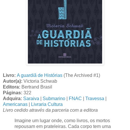
Livro:
A guardiã de Histórias
(The Archived #1)
Autor(a):
Victoria Schwab
Editora:
Bertrand Brasil
Páginas:
322
Adquira:
Saraiva
|
Submarino
|
FNAC
|
Travessa
|
Americanas
|
Livraria Cultura
Livro cedido através da parceria com a editora
Imagine um lugar onde, como livros, os mortos
repousam em prateleiras. Cada corpo tem uma