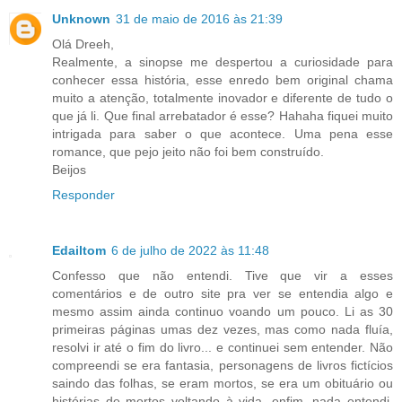
Unknown
31 de maio de 2016 às 21:39
Olá Dreeh,
Realmente, a sinopse me despertou a curiosidade para
conhecer essa história, esse enredo bem original chama
muito a atenção, totalmente inovador e diferente de tudo o
que já li. Que final arrebatador é esse? Hahaha fiquei muito
intrigada para saber o que acontece. Uma pena esse
romance, que pejo jeito não foi bem construído.
Beijos
Responder
Edailtom
6 de julho de 2022 às 11:48
Confesso que não entendi. Tive que vir a esses
comentários e de outro site pra ver se entendia algo e
mesmo assim ainda continuo voando um pouco. Li as 30
primeiras páginas umas dez vezes, mas como nada fluía,
resolvi ir até o fim do livro... e continuei sem entender. Não
compreendi se era fantasia, personagens de livros fictícios
saindo das folhas, se eram mortos, se era um obituário ou
histórias de mortos voltando à vida, enfim, nada entendi.