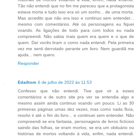
Tão não entendi que no fim me pareceu que a protagonista
estava morta e tudo isso era só um sonho... de uma morta.
Mas acredito que não era isso e continuo sem entender...
mesmo com comentários. Até os personagens eu fiquei
voando. As ligações de todo para com todos eu nada
compreendi. Não sabia mais quem era quem e o que de
quem. Daí vocês tiram o como nada entendi. Pela primeira
vez me senti derrotado perante um livro. Nem guardiã me
ajuda... nem quero.
Responder
Edailtom
6 de julho de 2022 às 11:53
Confesso que não entendi. Tive que vir a esses
comentários e de outro site pra ver se entendia algo e
mesmo assim ainda continuo voando um pouco. Li as 30
primeiras páginas umas dez vezes, mas como nada fluía,
resolvi ir até o fim do livro... e continuei sem entender. Não
compreendi se era fantasia, personagens de livros fictícios
saindo das folhas, se eram mortos, se era um obituário ou
histórias de mortos voltando à vida, enfim, nada entendi.