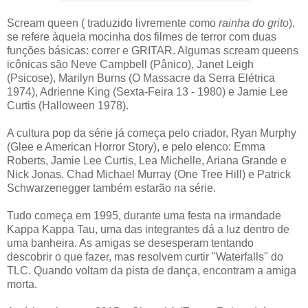
Scream queen ( traduzido livremente como
rainha do grito
),
se refere àquela mocinha dos filmes de terror com duas
funções básicas: correr e GRITAR. Algumas scream queens
icônicas são Neve Campbell (Pânico), Janet Leigh
(Psicose), Marilyn Burns (O Massacre da Serra Elétrica
1974), Adrienne King (Sexta-Feira 13 - 1980) e Jamie Lee
Curtis (Halloween 1978).
A cultura pop da série já começa pelo criador, Ryan Murphy
(Glee e American Horror Story), e pelo elenco: Emma
Roberts, Jamie Lee Curtis, Lea Michelle, Ariana Grande e
Nick Jonas. Chad Michael Murray (One Tree Hill) e Patrick
Schwarzenegger também estarão na série.
Tudo começa em 1995, durante uma festa na irmandade
Kappa Kappa Tau, uma das integrantes dá a luz dentro de
uma banheira. As amigas se desesperam tentando
descobrir o que fazer, mas resolvem curtir "Waterfalls" do
TLC. Quando voltam da pista de dança, encontram a amiga
morta.