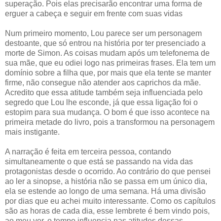
superação. Pois elas precisarão encontrar uma forma de
erguer a cabeça e seguir em frente com suas vidas
Num primeiro momento, Lou parece ser um personagem
destoante, que só entrou na história por ter presenciado a
morte de Simon. As coisas mudam após um telefonema de
sua mãe, que eu odiei logo nas primeiras frases. Ela tem um
domínio sobre a filha que, por mais que ela tente se manter
firme, não consegue não atender aos caprichos da mãe.
Acredito que essa atitude também seja influenciada pelo
segredo que Lou lhe esconde, já que essa ligação foi o
estopim para sua mudança. O bom é que isso acontece na
primeira metade do livro, pois a transformou na personagem
mais instigante.
A narração é feita em terceira pessoa, contando
simultaneamente o que está se passando na vida das
protagonistas desde o ocorrido. Ao contrário do que pensei
ao ler a sinopse, a história não se passa em um único dia,
ela se estende ao longo de uma semana. Há uma divisão
por dias que eu achei muito interessante. Como os capítulos
são as horas de cada dia, esse lembrete é bem vindo pois,
ao meu ver, o tempo influencia nas atitudes dessas