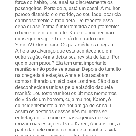
força do hábito, Lou analisa discretamente os
passageiros. Perto dela, está um casal. A mulher
parece distraída e o marido, ao seu lado, acaricia
carinhosamente a mão dela. De repente essa
cena quase íntima é interrompida abruptamente:
o homem tem um infarto. Karen, a mulher, não
consegue reagir. O que há de errado com
Simon? O trem para. Os paramédicos chegam.
Alheia ao alvoroço que está acontecendo em
outro vagão, Anna deixa sua revista de lado. Por
que o trem parou? Ela tem uma importante
reunião e não pode se atrasar. Depois do tumulto
na chegada à estação, Anna e Lou acabam
compartilhando um táxi para Londres. São duas
desconhecidas unidas pelo episódio daquela
manhã: Lou testemunhou os últimos momentos
de vida de um homem, cuja mulher, Karen, é
coincidentemente a melhor amiga de Anna. E
assim os destinos dessas três mulheres se
entrelaçam, tal como os passageiros que se
cruzam nas estações. Para Karen, Anna e Lou, a
partir daquele momento, naquela manhã, a vida
não será mais a mesma... Uma história