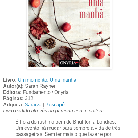
Livro:
Um momento, Uma manha
Autor(a):
Sarah Rayner
Editora:
Fundamento / Onyria
Páginas:
312
Adquira:
Saraiva
|
Buscapé
Livro cedido através da parceria com a editora
É hora do rush no trem de Brighton a Londres.
Um evento irá mudar para sempre a vida de três
passageiras. Sem ter mais o que fazer e por