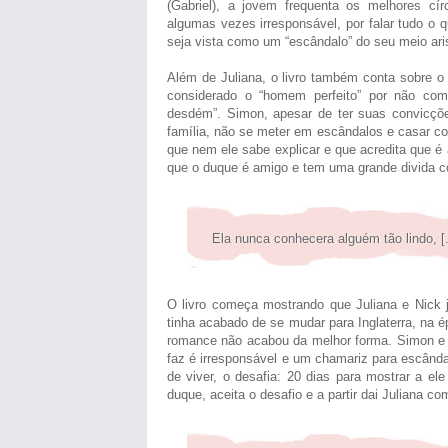
(Gabriel), a jovem frequenta os melhores cí
algumas vezes irresponsável, por falar tudo o 
seja vista como um “escândalo” do seu meio ari
Além de Juliana, o livro também conta sobre o
considerado o “homem perfeito” por não co
desdém”. Simon, apesar de ter suas convicçõ
família, não se meter em escândalos e casar c
que nem ele sabe explicar e que acredita que é
que o duque é amigo e tem uma grande divida co
Ela nunca conhecera alguém tão lindo, [
O livro começa mostrando que Juliana e Nick 
tinha acabado de se mudar para Inglaterra, na 
romance não acabou da melhor forma. Simon e 
faz é irresponsável e um chamariz para escând
de viver, o desafia: 20 dias para mostrar a e
duque, aceita o desafio e a partir dai Juliana co