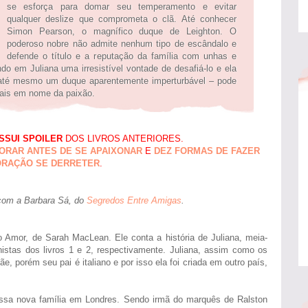
se esforça para domar seu temperamento e evitar
qualquer deslize que comprometa o clã. Até conhecer
Simon Pearson, o magnífico duque de Leighton. O
poderoso nobre não admite nenhum tipo de escândalo e
defende o título e a reputação da família com unhas e
o em Juliana uma irresistível vontade de desafiá-lo e ela
 até mesmo um duque aparentemente imperturbável – pode
iais em nome da paixão.
SSUI SPOILER
DOS LIVROS ANTERIORES.
ORAR ANTES DE SE APAIXONAR
E
DEZ FORMAS DE FAZER
ORAÇÃO SE DERRETER
.
com a Barbara Sá, do
Segredos Entre Amigas
.
do Amor, de Sarah MacLean. Ele conta a história de Juliana, meia-
istas dos livros 1 e 2, respectivamente. Juliana, assim como os
, porém seu pai é italiano e por isso ela foi criada em outro país,
essa nova família em Londres. Sendo irmã do marquês de Ralston