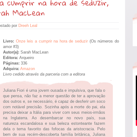
a cumprir na hora de seduzir,
rah MacLean
stado por
Dreeh Leal
Livro:
Onze leis a cumprir na hora de seduzir
(Os números do
amor #3)
Autor(a):
Sarah MacLean
Editora:
Arqueiro
Páginas:
336
Adquira:
Amazon
Livro cedido através da parceria com a editora
Juliana Fiori é uma jovem ousada e impulsiva, que fala o
que pensa, não faz a menor questão de ter a aprovação
dos outros e, se necessário, é capaz de desferir um soco
com notável precisão. Sozinha após a morte do pai, ela
precisa deixar a Itália para viver com seus meios-irmãos
na Inglaterra. Ao desembarcar no novo país, sua
natureza escandalosa e sua beleza estonteante fazem
dela o tema favorito das fofocas da aristocracia. Pelo
bem de sua recém-descoberta família britânica, Juliana