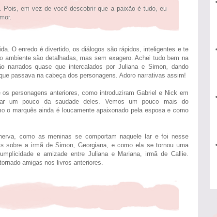
 Pois, em vez de você descobrir que a paixão é tudo, eu
mor.
uida. O enredo é divertido, os diálogos são rápidos, inteligentes e te
 do ambiente são detalhadas, mas sem exagero. Achei tudo bem na
o narrados quase que intercalados por Juliana e Simon, dando
 que passava na cabeça dos personagens. Adoro narrativas assim!
e os personagens anteriores, como introduziram Gabriel e Nick em
atar um pouco da saudade deles. Vemos um pouco mais do
como o marquês ainda é loucamente apaixonado pela esposa e como
erva, como as meninas se comportam naquele lar e foi nesse
s sobre a irmã de Simon, Georgiana, e como ela se tornou uma
mplicidade e amizade entre Juliana e Mariana, irmã de Callie.
ornado amigas nos livros anteriores.