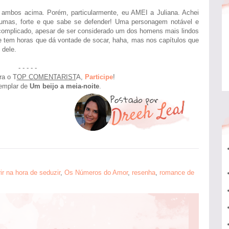
re ambos acima. Porém, particularmente, eu AMEI a Juliana. Achei
umas, forte e que sabe se defender! Uma personagem notável e
complicado, apesar de ser considerado um dos homens mais lindos
que tem horas que dá vontade de socar, haha, mas nos capítulos que
 dele.
- - - - -
ra o T
OP COMENTARIST
A,
Participe
!
emplar de
Um beijo a meia-noite
.
ir na hora de seduzir
,
Os Números do Amor
,
resenha
,
romance de