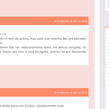
28 de dezembro de 2017 às 23:33
r <3
rie, e nem da autora, mas pela sua resenha deu pra perceber
do.
 terem tido um relacionamento antes me deixou intrigada, do
á Simon pra mim é uma incógnita, preciso ler pra desvendar
29 de dezembro de 2017 às 23:31
ie e ainda estou em êxtase, simplesmente amei.