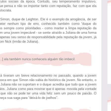
rculos sociais da época. Contudo, seu temperamento impulsivo,
que pensa e não se importar tanto com reputação, faz com que ela
stocrata.
 Simon, duque de Leighton. Ele é o exemplo da arrogância, de ser
meter nenhum tipo de erro, conhecido também como “duque do
es sempre como prioridades - como manter a limpa reputação da
om uma jovem impecável - se sente atraído a Juliana de uma forma
 apenas seu senso de responsabilidade pela reputação da jovem, já
m Nick (irmão de Juliana).
...] ela também nunca conhecera alguém tão imbecil.
já tiveram um breve relacionamento no passado, quando a jovem
época em que Simon não sabia do histórico da jovem. No entanto, o
Juliana não se suportam e o duque acredita que tudo que a jovem
alos. Juliana como para mostrar que é apenas movida pela vontade
le que não se pode ter uma vida feliz sem um pouco de paixão. O
meça sua saga para “deixá-lo de joelhos”.