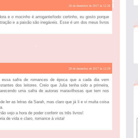
28 de dezembro de 2017 às 12:26
ra e o mocinho é arrogante/todo certinho, eu gosto porque
 atração e a paixão são inegáveis. Esse é um dos meus livros
28 de dezembro de 2017 às 12:29
 essa safra de romances de época que a cada dia vem
antes dos leitores. Creio que Julia tenha sido a primeira,
aparecendo uma safra de autoras maravilhosas que tem nos
de ler as letras da Sarah, mas claro que já li e vi muita coisa
a.
 não vejo a hora de poder conferir os três livros!
ia de vida e claro, romance à vista!