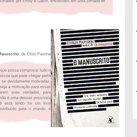
xonados por Emily e Gavin, envolvidos em uma jornada de
Manuscrito
, de Chris Pavone
 que possa comprovar tudo o
essoa que pode chegar perto
, se devidamente motivadas,
o seja a motivação para essas
arem suas verdades, para
 não é uma dessas possíveis
 está lendo for um livro
istribuído para o mundo, é