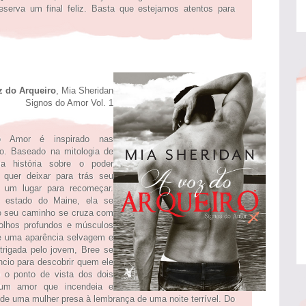
serva um final feliz. Basta que estejamos atentos para
z do Arqueiro
, Mia Sheridan
Signos do Amor Vol. 1
o Amor é inspirado nas
co. Baseado na mitologia de
a história sobre o poder
 quer deixar para trás seu
 um lugar para recomeçar.
 estado do Maine, ela se
go seu caminho se cruza com
olhos profundos e músculos
de uma aparência selvagem e
ntrigada pelo jovem, Bree se
cio para descobrir quem ele
o o ponto de vista dos dois
 um amor que incendeia e
a de uma mulher presa à lembrança de uma noite terrível. Do