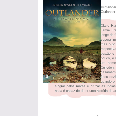
Outlande
Outlander 
Claire Ra
Jamie Fra
longe do f
superar m
mas o pri
respectiv
paixão e
pouco, o 
um homem
Culloden
casament
ficou soz
quando o 
singrar pelos mares e cruzar as Índia
nada é capaz de deter uma história de a