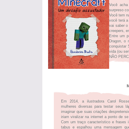
Você acha
surpreso co
Você tem n
você terá
vai saber o
creepers, e
Entre um p
Dragon, o 
conquistar 
vida (ou ser
NÃO PER
M
Em 2014, a ilustradora Carol Ross
mulheres diversas para testar seus lá
imaginar que suas criações despretens
iriam viralizar na internet a ponto de 
Com um traço característico e frases i
tabus e espalhou uma mensagem qu