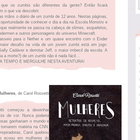
 que os zumbis são diferentes da gente? Então ficará
m o que vai descobrir.
as mãos o diário de um zumbi de 12 anos. Nestas páginas,
 a oportunidade de conhecer o dia a dia na Escola Monstro e
 que realmente se passa na cabeça de slimes, esqueletos,
ndermen e outros personagens do universo Minecraft.
asseio para o Nether e um quase encontro com o Ender
maior desafio na vida de um jovem zumbi está em jogo:
Sally Cadáver e derrotar Jeff, o maior imbecil da escola. A
ia a morte?) de um zumbi não é nada fácil...
CA TEMPO E MERGULHE NESTA AVENTURA!
ulheres
, de Carol Rossetti
etti começou a desenhar
pis de cor. Nunca poderia
iosas ganhariam o mundo e
se tornarem matéria na CNN.
nspiradoras, Carol quebrou
e ecoou em mulheres do