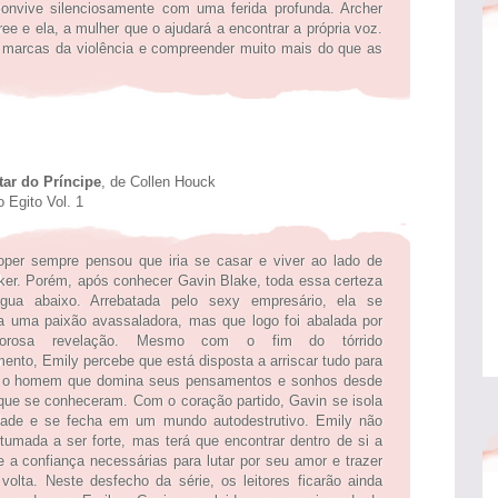
onvive silenciosamente com uma ferida profunda. Archer
ee e ela, a mulher que o ajudará a encontrar a própria voz.
s marcas da violência e compreender muito mais do que as
ar do Príncipe
, de Collen Houck
 Egito Vol. 1
per sempre pensou que iria se casar e viver ao lado de
rker. Porém, após conhecer Gavin Blake, toda essa certeza
água abaixo. Arrebatada pelo sexy empresário, ela se
a uma paixão avassaladora, mas que logo foi abalada por
orosa revelação. Mesmo com o fim do tórrido
mento, Emily percebe que está disposta a arriscar tudo para
m o homem que domina seus pensamentos e sonhos desde
que se conheceram. Com o coração partido, Gavin se isola
dade e se fecha em um mundo autodestrutivo. Emily não
tumada a ser forte, mas terá que encontrar dentro de si a
 a confiança necessárias para lutar por seu amor e trazer
volta. Neste desfecho da série, os leitores ficarão ainda