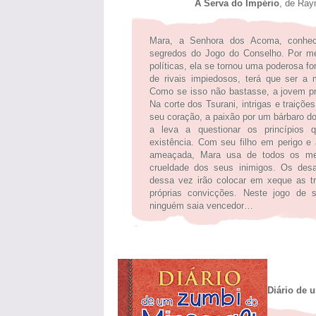
A Serva do Império
, de Ray
Mara, a Senhora dos Acoma, conhe
segredos do Jogo do Conselho. Por m
políticas, ela se tornou uma poderosa f
de rivais impiedosos, terá que ser a m
Como se isso não bastasse, a jovem pre
Na corte dos Tsurani, intrigas e traiçõ
seu coração, a paixão por um bárbaro d
a leva a questionar os princípios
existência. Com seu filho em perigo e
ameaçada, Mara usa de todos os meio
crueldade dos seus inimigos. Os desa
dessa vez irão colocar em xeque as t
próprias convicções. Neste jogo de s
ninguém saia vencedor…
Diário de