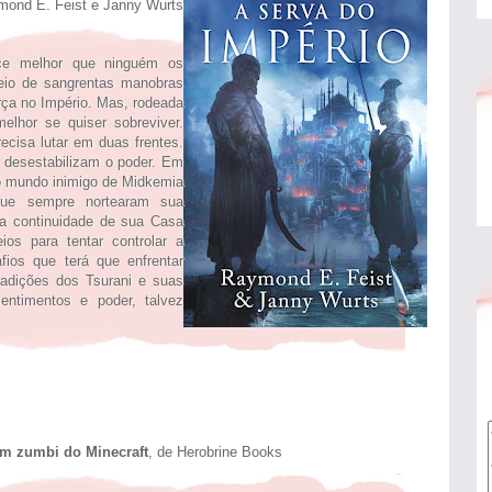
mond E. Feist e Janny Wurts
ce melhor que ninguém os
eio de sangrentas manobras
orça no Império. Mas, rodeada
elhor se quiser sobreviver.
cisa lutar em duas frentes.
es desestabilizam o poder. Em
o mundo inimigo de Midkemia
 que sempre nortearam sua
 a continuidade de sua Casa
s para tentar controlar a
fios que terá que enfrentar
radições dos Tsurani e suas
entimentos e poder, talvez
 um zumbi do Minecraft
, de Herobrine Books