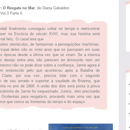
r: O Resgate no Mar
, de Diana Gabaldon
Vol.3 Parte II
ndall finalmente conseguiu voltar no tempo e reencontrar
ser na Escócia do século XVIII, mas sua história está
inal feliz. O casal terá que
uitos obstáculos, de fantasmas a perseguições marítimas,
ncipal deles são os vinte anos que se passaram em suas
as épocas desde a última vez que se viram. Se a intensa
 o desejo entre eles não parecem ter diminuído nem um
mesmo não se pode dizer sobre a confiança. Jamie agora é
 endurecido pelo que aconteceu após a Batalha de
. Claire, por sua vez, precisa lidar com o segundo
o de seu amado e suportar a saudade de Brianna, que
inha no ano de 1968. A união dos dois será posta à prova
sobrinho de Jamie for sequestrado. Juntos, eles precisarão
s Ocidentais para resgatá-lo, provando mais uma vez que
mor que vence as fronteiras do tempo e do espaço.