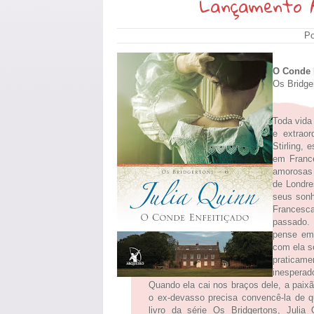
Lançamento A
Po
O Conde 
Os Bridge
Toda vida
e extrao
Stirling,
em France
amorosas 
de Londre
seus sonh
Francesc
passado.
pense em 
com ela s
praticam
inesperad
Quando ela cai nos braços dele, a paixã
o ex-devasso precisa convencê-la de 
livro da série Os Bridgertons, Juli