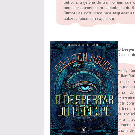
outro, a trajetória de um homem que c
pode ser a chave para a libertação de Br
Juntos, os dois lutam para esquecer a
palavras poderiam expressar.
O Despert
Deuses do
Emily Coo
Dillon Pa
foi por 
entregou 
uma dol
relaciona
ficar co
o dia em 
da socie
está acos
coragem e
Gavin de 