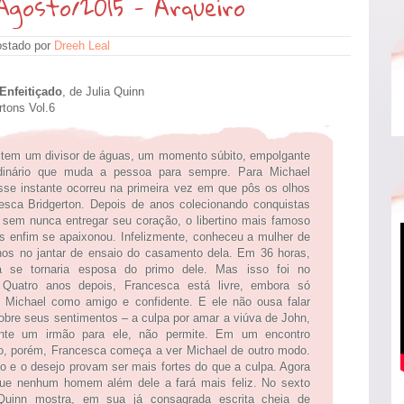
gosto/2015 - Arqueiro
stado por
Dreeh Leal
Enfeitiçado
, de Julia Quinn
rtons Vol.6
 tem um divisor de águas, um momento súbito, empolgante
rdinário que muda a pessoa para sempre. Para Michael
 esse instante ocorreu na primeira vez em que pôs os olhos
sca Bridgerton. Depois de anos colecionando conquistas
sem nunca entregar seu coração, o libertino mais famoso
s enfim se apaixonou. Infelizmente, conheceu a mulher de
os no jantar de ensaio do casamento dela. Em 36 horas,
a se tornaria esposa do primo dele. Mas isso foi no
 Quatro anos depois, Francesca está livre, embora só
Michael como amigo e confidente. E ele não ousa falar
obre seus sentimentos – a culpa por amar a viúva de John,
ente um irmão para ele, não permite. Em um encontro
o, porém, Francesca começa a ver Michael de outro modo.
o e o desejo provam ser mais fortes do que a culpa. Agora
que nenhum homem além dele a fará mais feliz. No sexto
a Quinn mostra, em sua já consagrada escrita cheia de