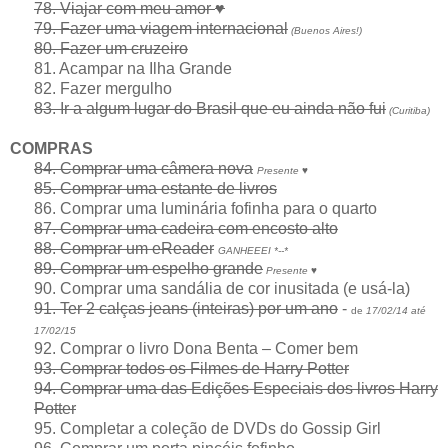
♥
78. Viajar com meu amor
79. Fazer uma viagem internacional
(Buenos Aires!)
80. Fazer um cruzeiro
81. Acampar na Ilha Grande
82. Fazer mergulho
83. Ir a algum lugar do Brasil que eu ainda não fui
(Curitiba)
COMPRAS
84. Comprar uma câmera nova
Presente ♥
85. Comprar uma estante de livros
86. Comprar uma luminária fofinha para o quarto
87. Comprar uma cadeira com encosto alto
88. Comprar um eReader
GANHEEEI *--*
89. Comprar um espelho grande
Presente ♥
90. Comprar uma sandália de cor inusitada (e usá-la)
91. Ter 2 calças jeans (inteiras) por um ano
-
de
17/02/14 até
17/02/15
92. Comprar o livro Dona Benta – Comer bem
93. Comprar todos os Filmes de Harry Potter
94. Comprar uma das Edições Especiais dos livros Harry
Potter
95. Completar a coleção de DVDs do Gossip Girl