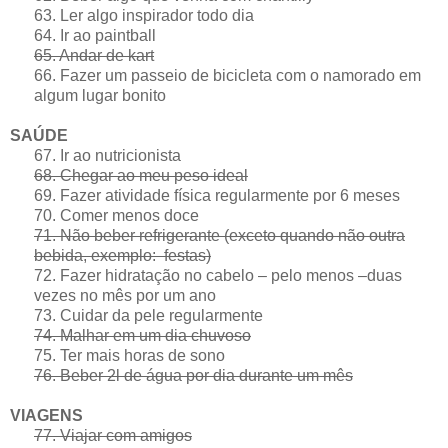
63. Ler algo inspirador todo dia
64. Ir ao paintball
65. Andar de kart
66. Fazer um passeio de bicicleta com o namorado em
algum lugar bonito
SAÚDE
67. Ir ao nutricionista
68. Chegar ao meu peso ideal
69. Fazer atividade física regularmente por 6 meses
70. Comer menos doce
71. Não beber refrigerante (exceto quando não outra
bebida, exemplo: festas)
72. Fazer hidratação no cabelo – pelo menos –duas
vezes no mês por um ano
73. Cuidar da pele regularmente
74. Malhar em um dia chuvoso
75. Ter mais horas de sono
76. Beber 2l de água por dia durante um mês
VIAGENS
77. Viajar com amigos