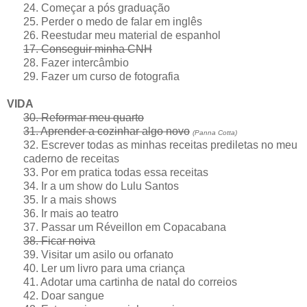
24. Começar a pós graduação
25. Perder o medo de falar em inglês
26. Reestudar meu material de espanhol
17. Conseguir minha CNH
28. Fazer intercâmbio
29. Fazer um curso de fotografia
VIDA
30. Reformar meu quarto
31. Aprender a cozinhar algo novo
(Panna Cotta)
32. Escrever todas as minhas receitas prediletas no meu
caderno de receitas
33. Por em pratica todas essa receitas
34. Ir a um show do Lulu Santos
35. Ir a mais shows
36. Ir mais ao teatro
37. Passar um Réveillon em Copacabana
38. Ficar noiva
39. Visitar um asilo ou orfanato
40. Ler um livro para uma criança
41. Adotar uma cartinha de natal do correios
42. Doar sangue