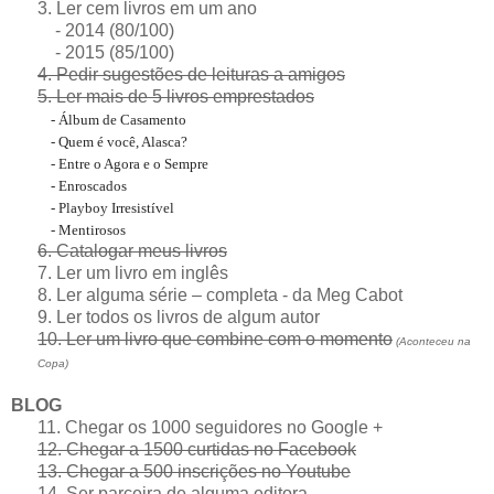
3. Ler cem livros em um ano
- 2014 (80/100)
- 2015 (85/100)
4. Pedir sugestões de leituras a amigos
5. Ler mais de 5 livros emprestados
- Álbum de Casamento
- Quem é você, Alasca?
- Entre o Agora e o Sempre
- Enroscados
- Playboy Irresistível
- Mentirosos
6. Catalogar meus livros
7. Ler um livro em inglês
8. Ler alguma série – completa - da Meg Cabot
9. Ler todos os livros de algum autor
10. Ler um livro que combine com o momento
(Aconteceu na
Copa)
BLOG
11. Chegar os 1000 seguidores no Google +
12. Chegar a 1500 curtidas no Facebook
13. Chegar a 500 inscrições no Youtube
14. Ser parceira de alguma editora