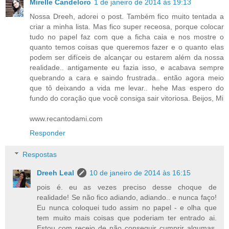
Mirelle Candeloro
1 de janeiro de 2014 às 19:13
Nossa Dreeh, adorei o post. Também fico muito tentada a
criar a minha lista. Mas fico super receosa, porque colocar
tudo no papel faz com que a ficha caia e nos mostre o
quanto temos coisas que queremos fazer e o quanto elas
podem ser difíceis de alcançar ou estarem além da nossa
realidade.. antigamente eu fazia isso, e acabava sempre
quebrando a cara e saindo frustrada.. então agora meio
que tô deixando a vida me levar.. hehe Mas espero do
fundo do coração que você consiga sair vitoriosa. Beijos, Mi
www.recantodami.com
Responder
Respostas
Dreeh Leal
10 de janeiro de 2014 às 16:15
pois é. eu as vezes preciso desse choque de
realidade! Se não fico adiando, adiando.. e nunca faço!
Eu nunca coloquei tudo assim no papel - e olha que
tem muito mais coisas que poderiam ter entrado ai.
Estou com receio de não conseguir cumprir algumas,