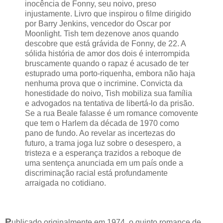
inocência de Fonny, seu noivo, preso
injustamente. Livro que inspirou o filme dirigido
por Barry Jenkins, vencedor do Oscar por
Moonlight. Tish tem dezenove anos quando
descobre que está grávida de Fonny, de 22. A
sólida história de amor dos dois é interrompida
bruscamente quando o rapaz é acusado de ter
estuprado uma porto-riquenha, embora não haja
nenhuma prova que o incrimine. Convicta da
honestidade do noivo, Tish mobiliza sua família
e advogados na tentativa de libertá-lo da prisão.
Se a rua Beale falasse é um romance comovente
que tem o Harlem da década de 1970 como
pano de fundo. Ao revelar as incertezas do
futuro, a trama joga luz sobre o desespero, a
tristeza e a esperança trazidos a reboque de
uma sentença anunciada em um país onde a
discriminação racial está profundamente
arraigada no cotidiano.
P
ublicado originalmente em 1974, o quinto romance de