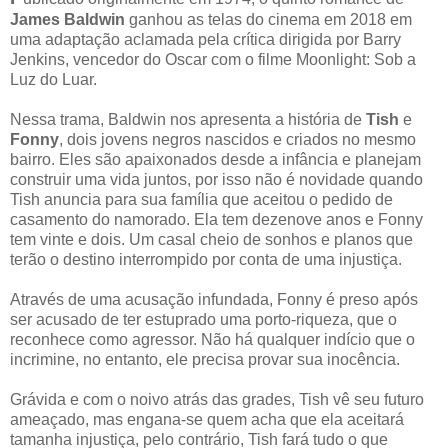
James Baldwin
ganhou as telas do cinema em 2018 em
uma adaptação aclamada pela crítica dirigida por Barry
Jenkins, vencedor do Oscar com o filme Moonlight: Sob a
Luz do Luar.
Nessa trama, Baldwin nos apresenta a história de
Tish
e
Fonny
, dois jovens negros nascidos e criados no mesmo
bairro. Eles são apaixonados desde a infância e planejam
construir uma vida juntos, por isso não é novidade quando
Tish anuncia para sua família que aceitou o pedido de
casamento do namorado. Ela tem dezenove anos e Fonny
tem vinte e dois. Um casal cheio de sonhos e planos que
terão o destino interrompido por conta de uma injustiça.
Através de uma acusação infundada, Fonny é preso após
ser acusado de ter estuprado uma porto-riqueza, que o
reconhece como agressor. Não há qualquer indício que o
incrimine, no entanto, ele precisa provar sua inocência.
Grávida e com o noivo atrás das grades, Tish vê seu futuro
ameaçado, mas engana-se quem acha que ela aceitará
tamanha injustiça, pelo contrário, Tish fará tudo o que