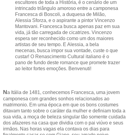
escultores de toda a História, é o cenário de um
intrincado triângulo amoroso entre a camponesa
Francesca di Boscoli, a duquesa de Milão,
Alessia Sforza, e o aspirante a pintor Vincenzo
Mantovani. Francesca busca apenas paz em sua
vida, já tão carregada de cicatrizes. Vincenzo
espera ser reconhecido como um dos maiores
artistas de seu tempo. E Alessia, a bela
mecenas, busca impor sua vontade, custe o que
custar! O Renascimento Cultural italiano é o
pano de fundo deste romance que promete trazer
ao leitor fortes emoções. Benvenuti!
N
a Itália de 1481, conhecemos Francesca, uma jovem
camponesa com grandes sonhos relacionados ao
matrimonio. Em uma época em que os bons costumes
ditavam tanto sobre o caráter da mulher e definiam toda a
sua vida, a moça de beleza singular tão somente cuidada
dos afazeres na casa que dividia com o pai viúvo e seus
irmãos. Nas horas vagas ela contava os dias para
finalmente casar-se com Giane, seu amado noivo.