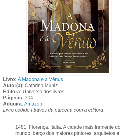
Livro:
A Madona e a Vênus
Autor(a):
Catarina Muniz
Editora:
Universo dos livros
Páginas:
304
Adquira:
Amazon
Livro cedido através da parceria com a editora
1481, Florença, Itália. A cidade mais fremente do
mundo, berço dos maiores pintores, arquitetos e