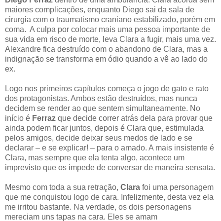
maiores complicações, enquanto Diego sai da sala de
cirurgia com o traumatismo craniano estabilizado, porém em
coma. A culpa por colocar mais uma pessoa importante de
sua vida em risco de morte, leva Clara a fugir, mais uma vez.
Alexandre fica destruído com o abandono de Clara, mas a
indignação se transforma em ódio quando a vê ao lado do
ex.
Logo nos primeiros capítulos começa o jogo de gato e rato
dos protagonistas. Ambos estão destruídos, mas nunca
decidem se render ao que sentem simultaneamente. No
início é
Ferraz
que decide correr atrás dela para provar que
ainda podem ficar juntos, depois é Clara que, estimulada
pelos amigos, decide deixar seus medos de lado e se
declarar – e se explicar! – para o amado. A mais insistente é
Clara, mas sempre que ela tenta algo, acontece um
imprevisto que os impede de conversar de maneira sensata.
Mesmo com toda a sua retração,
Clara
foi uma personagem
que me conquistou logo de cara. Infelizmente, desta vez ela
me irritou bastante. Na verdade, os dois personagens
mereciam uns tapas na cara. Eles se amam