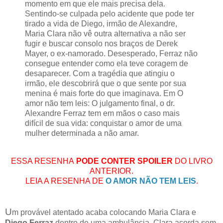
momento em que ele mais precisa dela.
Sentindo-se culpada pelo acidente que pode ter
tirado a vida de Diego, irmão de Alexandre,
Maria Clara não vê outra alternativa a não ser
fugir e buscar consolo nos braços de Derek
Mayer, o ex-namorado. Desesperado, Ferraz não
consegue entender como ela teve coragem de
desaparecer. Com a tragédia que atingiu o
irmão, ele descobrirá que o que sente por sua
menina é mais forte do que imaginava. Em O
amor não tem leis: O julgamento final, o dr.
Alexandre Ferraz tem em mãos o caso mais
difícil de sua vida: conquistar o amor de uma
mulher determinada a não amar.
ESSA RESENHA
PODE CONTER SPOILER
DO LIVRO
ANTERIOR.
LEIA A RESENHA DE
O AMOR NÃO TEM LEIS
.
U
m provável atentado acaba colocando Maria Clara e
Diego Ferraz
dentro de uma ambulância. Clara acorda sem