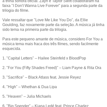
a trilha sonora oficial. Zayn e Taylor Swift colaboraram na
faixa "I Don't Wanna Live Forever" para a segunda parte da
trilogia do filme.
Vale ressaltar que "Love Me Like You Do", da Ellie
Goulding, faz novamente parte da seleção. A música já tinha
sido tema na primeira parte da trilogia.
Para este pequeno amante de música, considero For You a
música tema mais fraca dos três filmes, sendo facilmente
esquecida.
1. "Capital Letters" – Hailee Steinfeld x BloodPop
2. "For You (Fifty Shades Freed)" – Liam Payne & Rita Ora
3. "Sacrifice" – Black Atlass feat. Jessie Reyez
4. "High" – Whethan & Dua Lipa
5. "Heaven" – Julia Michaels
6. "Big Spender" – Kiana Ledé feat. Prince Charlez