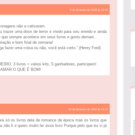
9 de fevereiro de 2018 às 23:43
rsonagens não a cativaram.
 trazer uma dose de terror e medo para seu enredo e ainda
 que sempre acontece em seus livros e gosto demais.
eração e bom final de semana!
ga fazer uma coisa ou não, você está certo.” (Henry Ford)
 3 livros + vários kits, 5 ganhadores, participem!
 AMAR O QUE É BOM!
20 de fevereiro de 2018 às 13:12
tora só os livros dela de romance de época mas os livros que
 não li e quero muito ler esse livro Porque pelo que eu vi já