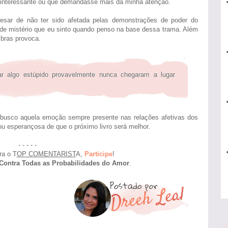
is interessante ou que demandasse mais da minha atenção.
pesar de não ter sido afetada pelas demonstrações de poder do
ea de mistério que eu sinto quando penso na base dessa trama. Além
mbras provoca.
r algo estúpido provavelmente nunca chegaram a lugar
busco aquela emoção sempre presente nas relações afetivas dos
u esperançosa de que o próximo livro será melhor.
- - - - -
ra o T
OP COMENTARIST
A,
Participe
!
Contra Todas as Probabilidades do Amor
.