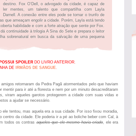
destino. Fox O’Dell, o advogado da cidade, é capaz de
ler mentes, um talento que compartilha com Layla
Darnell. A conexão entre eles pode se tornar o trunfo de
evas que ameaçam engolir a cidade. Porém, Layla está tendo
oberta habilidade e com a forte atração que sente por Fox.
á continuidade à trilogia A Sina do Sete e prepara o leitor
alha sobrenatural em busca da salvação de uma pequena
POSSUI SPOILER
DO LIVRO ANTERIOR.
ENHA DE
IRMÃOS DE SANGUE
.
 amigos retornaram da Pedra Pagã atormentados pelo que haviam
r mentir para ir até a floresta e nem por um minuto desacreditaram
os, viram aqueles garotos protegerem a cidade com suas vidas e
stos a ajudar se necessário.
do ele tentou, mas aquela era a sua cidade. Por isso fixou moradia,
 centro da cidade. Ele poderia ir a pé ao boliche beber com Cal, à
om todos os contras
aqueles que ele mesmo havia criado
, ele era