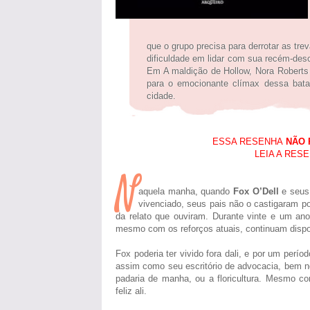
que o grupo precisa para derrotar as tr
dificuldade em lidar com sua recém-desc
Em A maldição de Hollow, Nora Roberts d
para o emocionante clímax dessa bat
cidade.
ESSA RESENHA
NÃO 
LEIA A RES
N
aquela manha, quando
Fox O’Dell
e seus
vivenciado, seus pais não o castigaram po
da relato que ouviram. Durante vinte e um an
mesmo com os reforços atuais, continuam dispo
Fox poderia ter vivido fora dali, e por um perío
assim como seu escritório de advocacia, bem no
padaria de manha, ou a floricultura. Mesmo c
feliz ali.