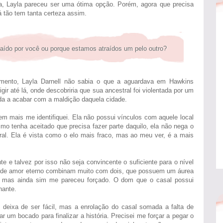
a, Layla pareceu ser uma ótima opção. Porém, agora que precisa
á tão tem tanta certeza assim.
raído por você ou porque estamos atraídos um pelo outro?
amento, Layla Darnell não sabia o que a aguardava em Hawkins
ir até lá, onde descobriria que sua ancestral foi violentada por um
da a acabar com a maldição daquela cidade.
m mais me identifiquei. Ela não possui vínculos com aquele local
 tenha aceitado que precisa fazer parte daquilo, ela não nega o
ural. Ela é vista como o elo mais fraco, mas ao meu ver, é a mais
e e talvez por isso não seja convincente o suficiente para o nível
s de amor eterno combinam muito com dois, que possuem um áurea
, mas ainda sim me pareceu forçado. O dom que o casal possui
nante.
 deixa de ser fácil, mas a enrolação do casal somada a falta de
r um bocado para finalizar a história. Precisei me forçar a pegar o