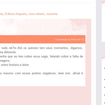
ete
,
Editora Arqueiro
,
nora roberts
,
resenha
7 de fevereiro de 2018 às 07:35
m tudo né?rs Até os autores tem seus momentos, digamos,
ia diferente.
enha que eu leio sobre essa saga, falando sobre a falta de
nagens.
ntre história e leitor.
s mesmo com esses pontos negativos, lerei sim, afinal é