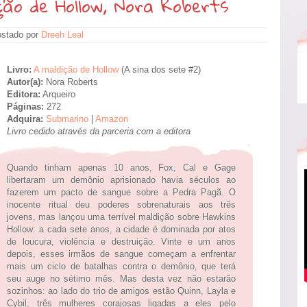
ção de Hollow, Nora Roberts
stado por
Dreeh Leal
Livro:
A maldição de Hollow
(A sina dos sete #2)
Autor(a):
Nora Roberts
Editora:
Arqueiro
Páginas:
272
Adquira:
Submarino
|
Amazon
Livro cedido através da parceria com a editora
Quando tinham apenas 10 anos, Fox, Cal e Gage
libertaram um demônio aprisionado havia séculos ao
fazerem um pacto de sangue sobre a Pedra Pagã. O
inocente ritual deu poderes sobrenaturais aos três
jovens, mas lançou uma terrível maldição sobre Hawkins
Hollow: a cada sete anos, a cidade é dominada por atos
de loucura, violência e destruição. Vinte e um anos
depois, esses irmãos de sangue começam a enfrentar
mais um ciclo de batalhas contra o demônio, que terá
seu auge no sétimo mês. Mas desta vez não estarão
sozinhos: ao lado do trio de amigos estão Quinn, Layla e
Cybil, três mulheres corajosas ligadas a eles pelo