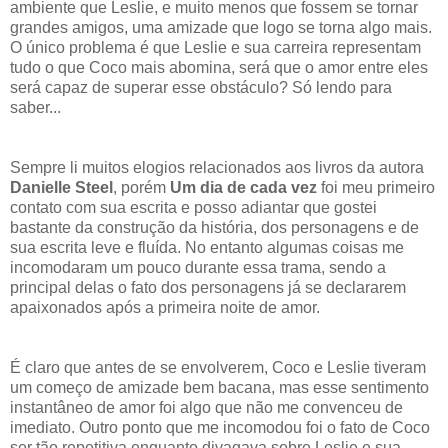
ambiente que Leslie, e muito menos que fossem se tornar
grandes amigos, uma amizade que logo se torna algo mais.
O único problema é que Leslie e sua carreira representam
tudo o que Coco mais abomina, será que o amor entre eles
será capaz de superar esse obstáculo? Só lendo para
saber...
Sempre li muitos elogios relacionados aos livros da autora
Danielle Steel
, porém
Um dia de cada vez
foi meu primeiro
contato com sua escrita e posso adiantar que gostei
bastante da construção da história, dos personagens e de
sua escrita leve e fluída. No entanto algumas coisas me
incomodaram um pouco durante essa trama, sendo a
principal delas o fato dos personagens já se declararem
apaixonados após a primeira noite de amor.
É claro que antes de se envolverem, Coco e Leslie tiveram
um começo de amizade bem bacana, mas esse sentimento
instantâneo de amor foi algo que não me convenceu de
imediato. Outro ponto que me incomodou foi o fato de Coco
ser tão repetitiva enquanto divagava sobre Leslie e sua