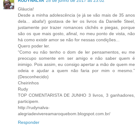
RUDYNALVA
28 de junho de 2017 às 23:02
Gláucia!
Desde a minha adolescência (e já se vão mais de 35 anos
dela... abafa!) gostava de ler os livros da Danielle Steel,
justamente por trazer romances clichês e piegas, porque
são os que mais gosto, afinal, no meu ponto de vista, não
há como existir amor se não for nessas condições...
Quero poder ler.
“Como eu não tenho o dom de ler pensamentos, eu me
preocupo somente em ser amigo e não saber quem é
inimigo. Pois assim, eu consigo apertar a mão de quem me
odeia e ajudar a quem não faria por mim o mesmo.”
(Desconhecido)
Cheirinhos
Rudy
TOP COMENTARISTA DE JUNHO 3 livros, 3 ganhadores,
participem.
http://rudynalva-
alegriadevivereamaroquebom.blogspot.com.br/
Responder