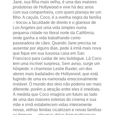
Jane, sua filha mais velha, é uma das maiores
produtoras de Hollywood e vive há dez anos
com sua companheira, com quem planeja ter um
filho. A caçula, Coco, é a ovelha negra da família
– trocou a faculdade de direito e o glamour de
Los Angeles por uma vida simples numa
pequena cidade no litoral norte da Califórnia,
onde ganha a vida trabalhando como
passeadora de cães. Quando Jane precisa se
ausentar por alguns dias, pede à irmã mais nova
que fique em sua luxuosa casa em San
Francisco para cuidar de seu buldogue. Lá Coco
tem uma incrível surpresa. Sem aviso, surge um
hóspede: o charmoso Leslie Baxter, um dos
atores mais badalados de Hollywood, que está
fugindo de uma ex-namorada emocionalmente
instável. O mundo dos dois não poderia ser mais
diferente, porém a atração entre eles é imediata.
À medida que Coco imagina um futuro ao lado
de uma das maiores estrelas do cinema e sua
mãe e irmã estabelecem vidas inteiramente
novas, velhas feridas cicatrizam e novas famílias
se formam — algumas delas bem tradicionais,