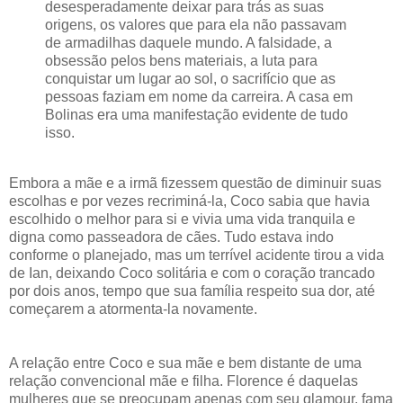
desesperadamente deixar para trás as suas
origens, os valores que para ela não passavam
de armadilhas daquele mundo. A falsidade, a
obsessão pelos bens materiais, a luta para
conquistar um lugar ao sol, o sacrifício que as
pessoas faziam em nome da carreira. A casa em
Bolinas era uma manifestação evidente de tudo
isso.
Embora a mãe e a irmã fizessem questão de diminuir suas
escolhas e por vezes recriminá-la, Coco sabia que havia
escolhido o melhor para si e vivia uma vida tranquila e
digna como passeadora de cães. Tudo estava indo
conforme o planejado, mas um terrível acidente tirou a vida
de Ian, deixando Coco solitária e com o coração trancado
por dois anos, tempo que sua família respeito sua dor, até
começarem a atormenta-la novamente.
A relação entre Coco e sua mãe e bem distante de uma
relação convencional mãe e filha. Florence é daquelas
mulheres que se preocupam apenas com seu glamour, fama