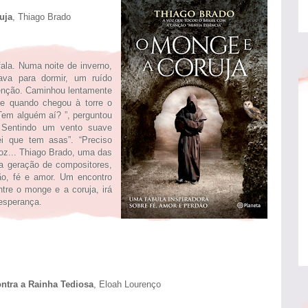
ja
, Thiago Brado
la. Numa noite de inverno,
va para dormir, um ruído
tenção. Caminhou lentamente
e quando chegou à torre o
Tem alguém aí? ”, perguntou
 Sentindo um vento suave
i que tem asas”. “Preciso
voz... Thiago Brado, uma das
va geração de compositores,
dão, fé e amor. Um encontro
tre o monge e a coruja, irá
 esperança.
ntra a Rainha Tediosa
, Eloah Lourenço