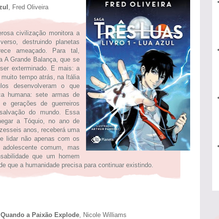
ul
, Fred Oliveira
rosa civilização monitora a
erso, destruindo planetas
arece ameaçado. Para tal,
da A Grande Balança, que se
 ser exterminado. E mais: a
 muito tempo atrás, na Itália
pulos desenvolveram o que
aça humana: sete armas de
 e gerações de guerreiros
 salvação do mundo. Essa
chegar a Tóquio, no ano de
zesseis anos, receberá uma
de lidar não apenas com os
m adolescente comum, mas
sabilidade que um homem
i de que a humanidade precisa para continuar existindo.
- Quando a Paixão Explode
, Nicole Williams