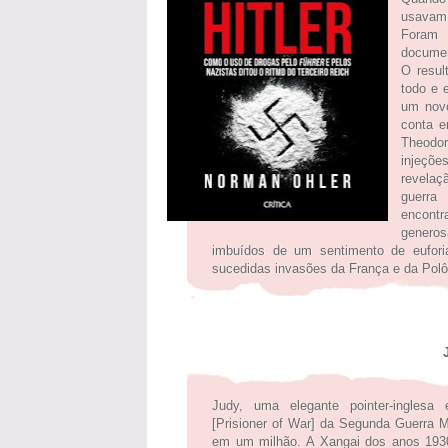
usavam 
Foram 
documen
O resul
todo e 
um novo
conta e
Theodor
injeçõe
revelaç
guerra
encont
genero
imbuídos de um sentimento de euforia
sucedidas invasões da França e da Polô
Jud
Judy, uma elegante pointer-ingles
[Prisioner of War] da Segunda Guerra M
em um milhão. A Xangai dos anos 1930