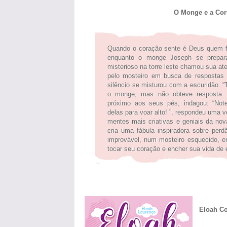
O Monge e a Coru
Quando o coração sente é Deus quem fa
enquanto o monge Joseph se prepara
misterioso na torre leste chamou sua a
pelo mosteiro em busca de respostas 
silêncio se misturou com a escuridão. “
o monge, mas não obteve resposta.
próximo aos seus pés, indagou: “Note
delas para voar alto! ”, respondeu uma 
mentes mais criativas e geniais da no
cria uma fábula inspiradora sobre per
improvável, num mosteiro esquecido, en
tocar seu coração e encher sua vida de
Eloah Co