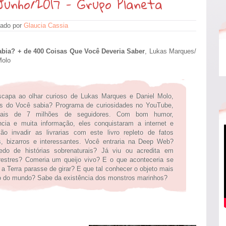
unho/2017 - Grupo Planeta
ado por
Glaucia Cassia
bia? + de 400 Coisas Que Você Deveria Saber
, Lukas Marques/
Molo
capa ao olhar curioso de Lukas Marques e Daniel Molo,
es do Você sabia? Programa de curiosidades no YouTube,
is de 7 milhões de seguidores. Com bom humor,
ência e muita informação, eles conquistaram a internet e
ão invadir as livrarias com este livro repleto de fatos
s, bizarros e interessantes. Você entraria na Deep Web?
do de histórias sobrenaturais? Já viu ou acredita em
rrestres? Comeria um queijo vivo? E o que aconteceria se
 a Terra parasse de girar? E que tal conhecer o objeto mais
o do mundo? Sabe da existência dos monstros marinhos?