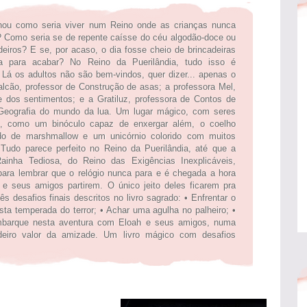
nou como seria viver num Reino onde as crianças nunca
 Como seria se de repente caísse do céu algodão-doce ou
deiros? E se, por acaso, o dia fosse cheio de brincadeiras
a para acabar? No Reino da Puerilândia, tudo isso é
 Lá os adultos não são bem-vindos, quer dizer... apenas o
alcão, professor de Construção de asas; a professora Mel,
e dos sentimentos; e a Gratiluz, professora de Contos de
Geografia do mundo da lua. Um lugar mágico, com seres
s, como um binóculo capaz de enxergar além, o coelho
do de marshmallow e um unicórnio colorido com muitos
 Tudo parece perfeito no Reino da Puerilândia, até que a
 Rainha Tediosa, do Reino das Exigências Inexplicáveis,
para lembrar que o relógio nunca para e é chegada a hora
 e seus amigos partirem. O único jeito deles ficarem pra
s desafios finais descritos no livro sagrado: • Enfrentar o
ta temperada do terror; • Achar uma agulha no palheiro; •
Embarque nesta aventura com Eloah e seus amigos, numa
adeiro valor da amizade. Um livro mágico com desafios