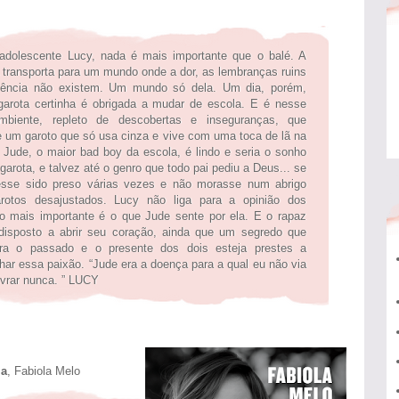
adolescente Lucy, nada é mais importante que o balé. A
 transporta para um mundo onde a dor, as lembranças ruins
lência não existem. Um mundo só dela. Um dia, porém,
garota certinha é obrigada a mudar de escola. E é nesse
mbiente, repleto de descobertas e inseguranças, que
 um garoto que só usa cinza e vive com uma toca de lã na
 Jude, o maior bad boy da escola, é lindo e seria o sonho
garota, e talvez até o genro que todo pai pediu a Deus... se
esse sido preso várias vezes e não morasse num abrigo
rotos desajustados. Lucy não liga para a opinião dos
 o mais importante é o que Jude sente por ela. E o rapaz
disposto a abrir seu coração, ainda que um segredo que
ra o passado e o presente dos dois esteja prestes a
lhar essa paixão. “Jude era a doença para a qual eu não via
ivrar nunca. ” LUCY
a
, Fabiola Melo