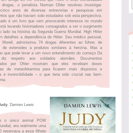
drogas, o jornalista Norman Ohler resolveu investigar.
cinco anos de diversas entrevistas e pesquisas em
tos que não haviam sido estudados sob esta perspectiva.
tado é um livro que vem provocando interesse no mundo
está levando historiadores consagrados a ver o surgimento
 lado na história da Segunda Guerra Mundial. High Hitler
m detalhes a dependência de Hitler. Seu médico pessoal,
 Morell, administrou 74 drogas diferentes ao führer, de
s de esteroides a produtos similares à heroína. Mas a
ão que pode levar a um novo entendimento do começo Da
 diz respeito aos soldados alemães. Documentos
rados por Ohler mostram que eles recebiam doses
sas de metanfetamina para ficarem mais dispostos e
 e invencibilidade – o que teria sido crucial nas bem-
nia.
y
, Damien Lewis
a e o único animal POW
undial, era realmente uma
 reservava a essa filhote