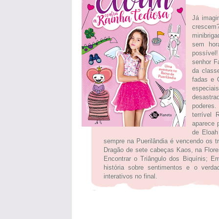
Já imagi
crescem?
minibriga
sem hor
possível!
senhor F
da class
fadas e 
especiai
desastra
poderes.
terrível
aparece 
de Eloah
sempre na Puerilândia é vencendo os trê
Dragão de sete cabeças Kaos, na Flores
Encontrar o Triângulo dos Biquínis; 
história sobre sentimentos e o verd
interativos no final.