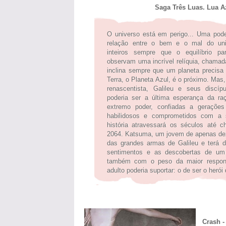
Saga Três Luas. Lua Az
O universo está em perigo... Uma pode
relação entre o bem e o mal do univ
inteiros sempre que o equilíbrio p
observam uma incrível relíquia, chama
inclina sempre que um planeta precisa
Terra, o Planeta Azul, é o próximo. Mas,
renascentista, Galileu e seus discí
poderia ser a última esperança da r
extremo poder, confiadas a gerações
habilidosos e comprometidos com a
história atravessará os séculos até 
2064. Katsuma, um jovem de apenas de
das grandes armas de Galileu e terá 
sentimentos e as descobertas de u
também com o peso da maior respon
adulto poderia suportar: o de ser o heró
Crash 