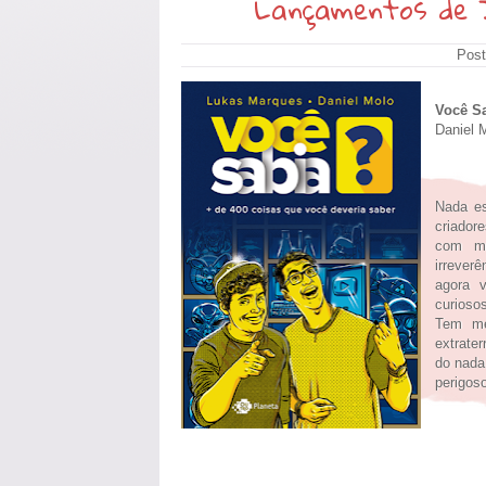
Lançamentos de J
Post
Você Sa
Daniel 
Nada es
criador
com ma
irrever
agora v
curioso
Tem me
extrate
do nada
perigos