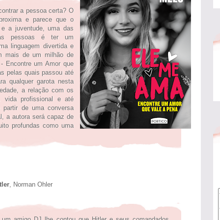
contrar a pessoa certa? O
aproxima e parece que o
 e a juventude, uma das
 das pessoas é ter um
uma linguagem divertida e
om mais de um milhão de
 - Encontre um Amor que
as pelas quais passou até
ara qualquer garota nesta
iedade, a relação com os
, vida profissional e até
 partir de uma conversa
l, a autora será capaz de
uito profundas como uma
tler
, Norman Ohler
 um amigo DJ lhe contou que Hitler e seus comandados