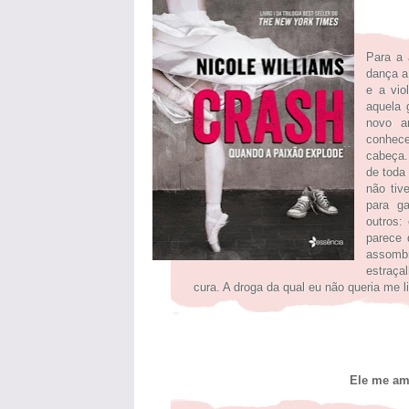
Para a 
dança a
e a vio
aquela 
novo a
conhece
cabeça.
de toda 
não tiv
para ga
outros:
parece 
assomb
estraça
cura. A droga da qual eu não queria me l
Ele me am