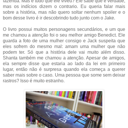
fazenda. Mas e tudo que ele viveu? Ele sabe que é verdade,
mas os indícios dizem o contrario. Eu queria falar mais
sobre a história, mas não quero soltar nenhum spoiler e o
bom desse livro é ir descobrindo tudo junto com o Jake.
O livro possui muitos personagens secundários, e um que
me chamou a atenção foi o seu melhor amigo Benedict. Ele
guarda a foto de uma mulher consigo e Jack suspeita que
eles sofrem do mesmo mal: amam uma mulher que não
podem ter. Só que a história dele vai muito além disso.
Shanta também me chamou a atenção. Apesar de amigos,
ela sempre disse que estaria ao lado da lei em primeiro
lugar, então não é surpresa quando ela começa a querer
saber mais sobre o caso. Uma pessoa que some sem deixar
rastros? Isso é muito estranho.