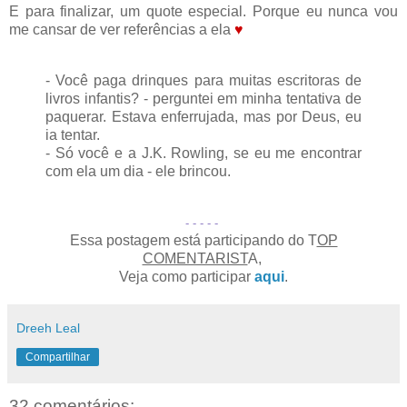
E para finalizar, um quote especial. Porque eu nunca vou
me cansar de ver referências a ela
♥
- Você paga drinques para muitas escritoras de
livros infantis? - perguntei em minha tentativa de
paquerar. Estava enferrujada, mas por Deus, eu
ia tentar.
- Só você e a J.K. Rowling, se eu me encontrar
com ela um dia - ele brincou.
-
- - - -
Essa postagem está participando do T
OP
COMENTARIST
A,
Veja como participar
aqui
.
Dreeh Leal
Compartilhar
32 comentários: