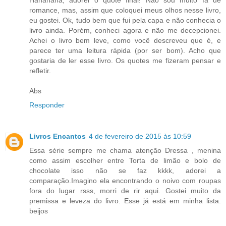
Hahahaha, adorei o quote final! Não sou muito fã de
romance, mas, assim que coloquei meus olhos nesse livro,
eu gostei. Ok, tudo bem que fui pela capa e não conhecia o
livro ainda. Porém, conheci agora e não me decepcionei.
Achei o livro bem leve, como você descreveu que é, e
parece ter uma leitura rápida (por ser bom). Acho que
gostaria de ler esse livro. Os quotes me fizeram pensar e
refletir.
Abs
Responder
Livros Encantos
4 de fevereiro de 2015 às 10:59
Essa série sempre me chama atenção Dressa , menina
como assim escolher entre Torta de limão e bolo de
chocolate isso não se faz kkkk, adorei a
comparação.Imagino ela encontrando o noivo com roupas
fora do lugar rsss, morri de rir aqui. Gostei muito da
premissa e leveza do livro. Esse já está em minha lista.
beijos