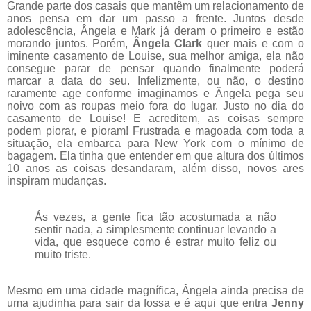
Grande parte dos casais que mantêm um relacionamento de
anos pensa em dar um passo a frente. Juntos desde
adolescência, Ângela e Mark já deram o primeiro e estão
morando juntos. Porém,
Ângela Clark
quer mais e com o
iminente casamento de Louise, sua melhor amiga, ela não
consegue parar de pensar quando finalmente poderá
marcar a data do seu. Infelizmente, ou não, o destino
raramente age conforme imaginamos e Ângela pega seu
noivo com as roupas meio fora do lugar. Justo no dia do
casamento de Louise! E acreditem, as coisas sempre
podem piorar, e pioram! Frustrada e magoada com toda a
situação, ela embarca para New York com o mínimo de
bagagem. Ela tinha que entender em que altura dos últimos
10 anos as coisas desandaram, além disso, novos ares
inspiram mudanças.
Ás vezes, a gente fica tão acostumada a não
sentir nada, a simplesmente continuar levando a
vida, que esquece como é estrar muito feliz ou
muito triste.
Mesmo em uma cidade magnífica, Ângela ainda precisa de
uma ajudinha para sair da fossa e é aqui que entra
Jenny