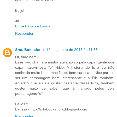
quando conhece o Nico.
Beijo!
Ju
Entre Palcos e Livros
Responder
Srta. Bookaholic
12 de janeiro de 2015 às 11:55
Oi, tudo bem?
Esse livro chama a minha atenção só pela capa, gente que
capa maravilhosa *o* kkkkk A história do livro eu não
conhecia muito bem, mas fiquei bem curiosa, o Nico parece
ser um personagem bem interessante e a Elle também.
Acredito que eu iria gostar bastante desse livro, também
gostei muito de saber que é narrado pelos dois
personagens *o*
Beijos :*
Larissa - http://srtabookaholic.blogspot.com
Responder