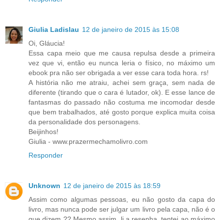
Giulia Ladislau
12 de janeiro de 2015 às 15:08
Oi, Gláucia!
Essa capa meio que me causa repulsa desde a primeira
vez que vi, então eu nunca leria o físico, no máximo um
ebook pra não ser obrigada a ver esse cara toda hora. rs!
A história não me atraiu, achei sem graça, sem nada de
diferente (tirando que o cara é lutador, ok). E esse lance de
fantasmas do passado não costuma me incomodar desde
que bem trabalhados, até gosto porque explica muita coisa
da personalidade dos personagens.
Beijinhos!
Giulia - www.prazermechamolivro.com
Responder
Unknown
12 de janeiro de 2015 às 18:59
Assim como algumas pessoas, eu não gosto da capa do
livro, mas nunca pode ser julgar um livro pela capa, não é o
que dizem ?? Mesmo assim, li a resenha, tentei ao máximo