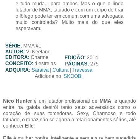
e tudo muda... para ambos. Mas o que o lindo
lutador de MMA, tatuado e com um corpo de tirar
o fôlego pode ter em comum com uma advogada
muito controlada? Muito mais do que eles
esperavam.
SÉRIE:
MMA #1
AUTOR:
Vi Keeland
EDITORA:
Charme
EDIÇÃO:
2014
CONCEITO:
4 estrelas
PÁGINAS:
275
ADQUIRA:
Saraiva
|
Cultura
|
Travessa
Adicione no
SKOOB.
Nico Hunter
é um lutador profissional de
MMA
, e quando
entra na gaiola destrói tanto seus adversários como o
coração de suas torcedoras. Sexy, Charmoso e todo
tatuado, o rapaz não se agarra a relacionamentos sérios, até
conhecer
Elle
.
Elle
é mulher bonita, inteligente e segue sua bem sucedida