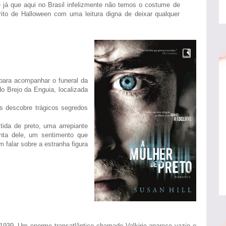
e já que aqui no Brasil infelizmente não temos o costume de
rito de Halloween com uma leitura digna de deixar qualquer
para acompanhar o funeral da
o Brejo da Enguia, localizada
ps descobre trágicos segredos
ida de preto, uma arrepiante
nta dele, um sentimento que
 falar sobre a estranha figura
1939. Um enorme transatlântico chamado Valkirie aparece vazio e