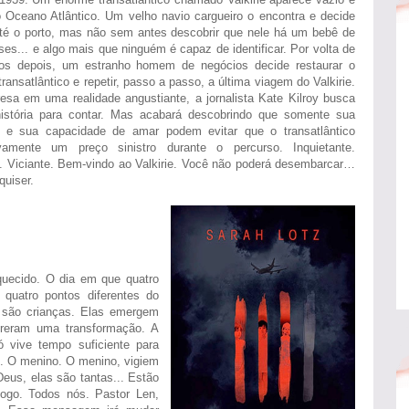
o Oceano Atlântico. Um velho navio cargueiro o encontra e decide
até o porto, mas não sem antes descobrir que nele há um bebê de
s... e algo mais que ninguém é capaz de identificar. Por volta de
os depois, um estranho homem de negócios decide restaurar o
transatlântico e repetir, passo a passo, a última viagem do Valkirie.
resa em uma realidade angustiante, a jornalista Kate Kilroy busca
stória para contar. Mas acabará descobrindo que somente sua
ia e sua capacidade de amar podem evitar que o transatlântico
amente um preço sinistro durante o percurso. Inquietante.
. Viciante. Bem-vindo ao Valkirie. Você não poderá desembarcar…
uiser.
quecido. O dia em que quatro
quatro pontos diferentes do
 são crianças. Elas emergem
freram uma transformação. A
 vive tempo suficiente para
ui. O menino. O menino, vigiem
eus, elas são tantas... Estão
ogo. Todos nós. Pastor Len,