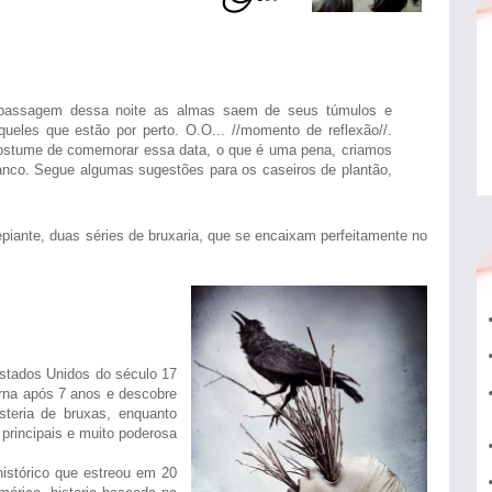
a passagem dessa noite as almas saem de seus túmulos e
ueles que estão por perto. O.O... //momento de reflexão//.
ostume de comemorar essa data, o que é uma pena, criamos
anco. Segue algumas sugestões para os caseiros de plantão,
piante, duas séries de bruxaria, que se encaixam perfeitamente no
stados Unidos do século 17
rna após 7 anos e descobre
teria de bruxas, enquanto
rincipais e muito poderosa
histórico que estreou em 20