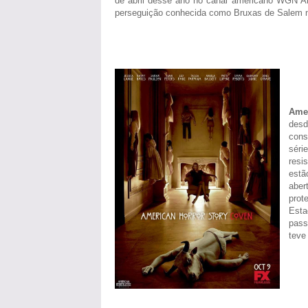
de abril desse ano no canal americano WGN Am
perseguição conhecida como Bruxas de Salem no
Amer
des
cons
séri
resi
estã
aber
prot
Esta
pass
teve