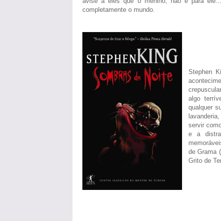
avise a eles que o menino, não é para ele
completamente o mundo.
Stephen Ki
acontecim
crepuscula
algo terrí
qualquer s
lavanderia
servir como
e a distr
memoráveis
de Grama (
Grito de Te