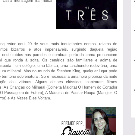
... Essa mensagem irá mudar
ng reúne aqui 20 de seus mais inquietantes contos- relatos de
entos bizarros e atos impensáveis, surgindo daquela região
r onde ruídos nas paredes e sombras perto da cama prenunciam
vel que ronda à solta. Os cenários são familiares e acima de
uspeita - um colégio, uma fábrica, uma lanchonete rodoviária, uma
, um milharal. Mas no mundo de Stephen King, qualquer lugar pode
 território sobrenatural. Só é necessária uma hora propícia da noite
ação das vitimas. Alguns desses clássicos inspiraram filmes
: As Crianças do Milharal (Colheita Maldita) O Homem do Cortador
O Passageiro do Futuro), A Máquina de Passar Roupa (Mangler: O
rror) e Às Vezes Eles Voltam.