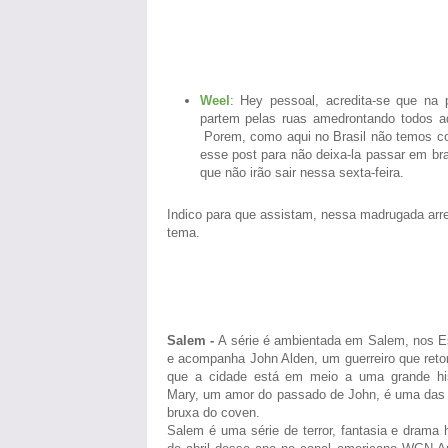
Weel
: Hey pessoal, acredita-se que n
partem pelas ruas amedrontando todos aq
Porem, como aqui no Brasil não temos c
esse post para não deixa-la passar em br
que não irão sair nessa sexta-feira.
Indico para que assistam, nessa madrugada arre
tema.
Salem -
A série é ambientada em Salem, nos E
e acompanha John Alden, um guerreiro que reto
que a cidade está em meio a uma grande his
Mary, um amor do passado de John, é uma das p
bruxa do coven.
Salem é uma série de terror, fantasia e drama 