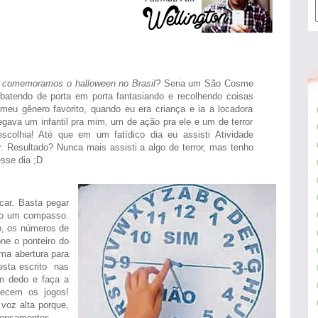
 comemoramos o halloween no Brasil?
Seria um São Cosme
atendo de porta em porta fantasiando e recolhendo coisas
 meu gênero favorito, quando eu era criança e ia a locadora
ava um infantil pra mim, um de ação pra ele e um de terror
colhia! Até que em um fatídico dia eu assisti Atividade
r. Resultado? Nunca mais assisti a algo de terror, mas tenho
sse dia ;D
car. Basta pegar
do um compasso.
to, os números de
ne o ponteiro do
ma abertura para
esta escrito nas
m dedo e faça a
ecem os jogos!
voz alta porque,
 pensamentos.