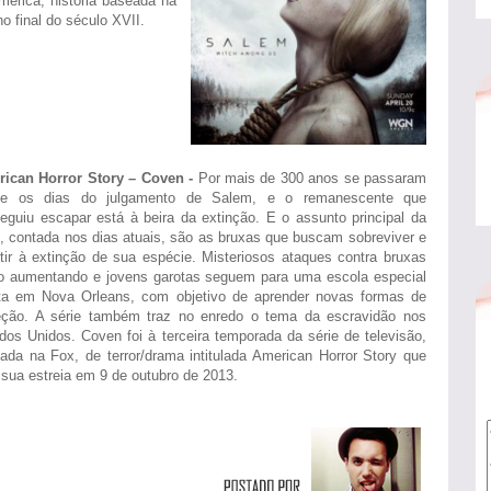
érica, historia baseada na
 final do século XVII.
ican Horror Story – Coven -
Por mais de 300 anos se passaram
de os dias do julgamento de Salem, e o remanescente que
eguiu escapar está à beira da extinção. E o assunto principal da
e, contada nos dias atuais, são as bruxas que buscam sobreviver e
stir à extinção de sua espécie. Misteriosos ataques contra bruxas
o aumentando e jovens garotas seguem para uma escola especial
ta em Nova Orleans, com objetivo de aprender novas formas de
eção. A série também traz no enredo o tema da escravidão nos
dos Unidos. Coven foi à terceira temporada da série de televisão,
ada na Fox, de terror/drama intitulada American Horror Story que
 sua estreia em 9 de outubro de 2013.