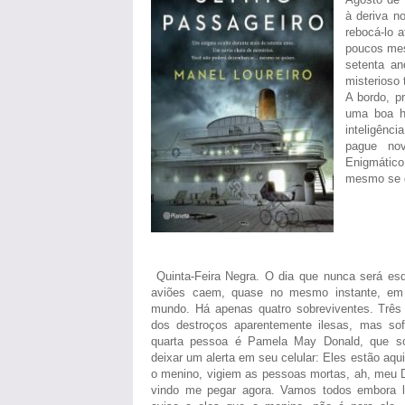
à deriva n
rebocá-lo 
poucos mese
setenta an
misterioso 
A bordo, p
uma boa hi
inteligênc
pague nov
Enigmático
mesmo se q
Quinta-Feira Negra. O dia que nunca será es
aviões caem, quase no mesmo instante, em 
mundo. Há apenas quatro sobreviventes. Três
dos destroços aparentemente ilesas, mas so
quarta pessoa é Pamela May Donald, que só
deixar um alerta em seu celular: Eles estão aq
o menino, vigiem as pessoas mortas, ah, meu D
vindo me pegar agora. Vamos todos embora l