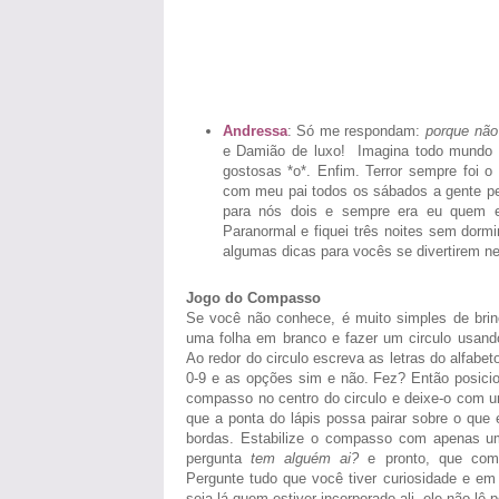
Andressa
: Só me respondam:
porque não
e Damião de luxo! Imagina todo mundo b
gostosas *o*. Enfim. Terror sempre foi o
com meu pai todos os sábados a gente peg
para nós dois e sempre era eu quem es
Paranormal e fiquei três noites sem dormi
algumas dicas para vocês se divertirem ne
Jogo do Compasso
Se você não conhece, é muito simples de brin
uma folha em branco e fazer um circulo usan
Ao redor do circulo escreva as letras do alfabe
0-9 e as opções sim e não. Fez? Então posicio
compasso no centro do circulo e deixe-o com u
que a ponta do lápis possa pairar sobre o que 
bordas. Estabilize o compasso com apenas u
pergunta
tem alguém ai?
e pronto, que com
Pergunte tudo que você tiver curiosidade e em 
seja lá quem estiver incorporado ali, ele não lê