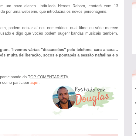
om um novo elenco. Intitulada Heroes Reborn, contará com 13
dida por uma websérie, que introduzirá os novos personagens.
em, podem deixar aí nos comentários qual filme ou série merece
ousado e digo que vocês podem sugerir bandas musicais também,
on. Tivemos várias "discussões" pelo telefone, cara a cara...
ós muita deliberação, socos e pontapés a sessão naftalina e o
- - - - -
articipando do T
OP COMENTARIST
A,
a como participar
aqui
.