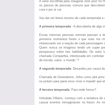
A série escolhida para inaugurar este post foi
os passos de pessoas comuns que descobrem t
cura e por aí vai.
Vou dar um breve resumo de cada temporada e d
A primeira temporada
- A descoberta de algo in
Essas mesmas pessoas normais passam a desen
primeiros momentos foram o que mais me ch
interessante ver a reação de cada personagem c
Quem nunca se imaginou tendo um super pod
pesquisava sobre tais habilidades. Do outro
chamada Companhia, interessada em controlar 
de torcida, salve o mundo."?
A segunda temporada
: Desandou por causa dos
Chamada de Generations, tinha como plot princ
se juntam para parar esse vírus e impedir que e
A terceira temporada
: Para onde fomos?
Intitulada Villains, começa com a tentativa de
causar eventos inimagináveis no futuro. Ao 