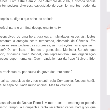
 Heroes. Com estreia em 25 de Setembro de 2006, a história seguia
er poderes diversos: capacidade de voar, ler mentes, poder da
epois eu digo o que achei do seriado.
crível na tv e um final decepcionante na tv.
volver, de uma hora para outra, habilidades especiais. Estes
amaram a atenção nesta temporada, chamada de Gênesis. Era
om os seus poderes, as surpresas, as frustrações, as angústias...
er? De um lado, tínhamos o geneticista Mohinder Suresh, que
 lado, tínhamos Noah Bennet, que representava uma organização
esses super humanos. Quem ainda lembra da frase "Salve a líder
 roteiristas ou por causa da greve dos roteiristas?
ipal as pesquisas do vírus shanti, pela Companhia. Nossos heróis
le se espalhe. Nada muito original. Mas tá valendo.
 assassinato de Nathan Petrelli. A morte deste personagem poderia
mesmo tempo, a Companhia tenta recapturar vários bad guys que