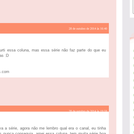
28 de outubro de 2014 às 16:40
curti essa coluna, mas essa série não faz parte do que eu
as :D
s.com
28 de outubro de 2014 às 19:59
 a série, agora não me lembro qual era o canal, eu tinha
as nunca conseguia, amei essa coluna, tem muita série boa