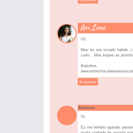
Ani Lima
Oii,
Meu tio era viciado hahah, 
curto... Mas espero as proxim
Beijinhos,
www.entrechocolatesemusica
Responder
Anônimo
Oi,
Eu me lembro quando passava
muita vontade de assistir m