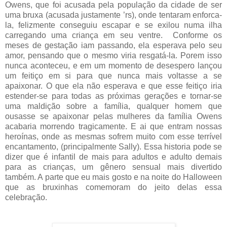
Owens, que foi acusada pela população da cidade de ser
uma bruxa (acusada justamente ’rs), onde tentaram enforca-
la, felizmente conseguiu escapar e se exilou numa ilha
carregando uma criança em seu ventre. Conforme os
meses de gestação iam passando, ela esperava pelo seu
amor, pensando que o mesmo viria resgatá-la. Porem isso
nunca aconteceu, e em um momento de desespero lançou
um feitiço em si para que nunca mais voltasse a se
apaixonar. O que ela não esperava e que esse feitiço iria
estender-se para todas as próximas gerações e tornar-se
uma maldição sobre a família, qualquer homem que
ousasse se apaixonar pelas mulheres da família Owens
acabaria morrendo tragicamente. E ai que entram nossas
heroínas, onde as mesmas sofrem muito com esse terrível
encantamento, (principalmente Sally). Essa historia pode se
dizer que é infantil de mais para adultos e adulto demais
para as crianças, um gênero sensual mais divertido
também. A parte que eu mais gosto e na noite do Halloween
que as bruxinhas comemoram do jeito delas essa
celebração.