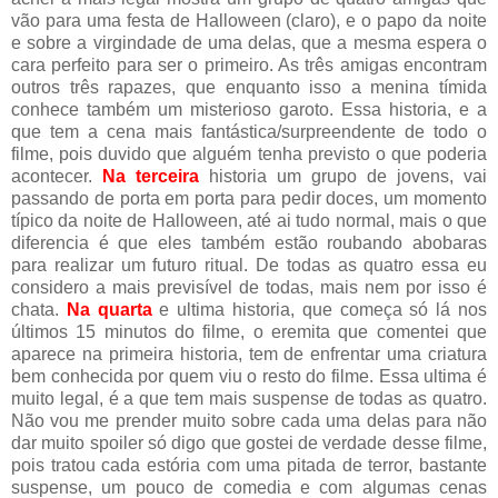
vão para uma festa de Halloween (claro), e o papo da noite
e sobre a virgindade de uma delas, que a mesma espera o
cara perfeito para ser o primeiro. As três amigas encontram
outros três rapazes, que enquanto isso a menina tímida
conhece também um misterioso garoto. Essa historia, e a
que tem a cena mais fantástica/surpreendente de todo o
filme, pois duvido que alguém tenha previsto o que poderia
acontecer.
Na terceira
historia um grupo de jovens, vai
passando de porta em porta para pedir doces, um momento
típico da noite de Halloween, até ai tudo normal, mais o que
diferencia é que eles também estão roubando abobaras
para realizar um futuro ritual. De todas as quatro essa eu
considero a mais previsível de todas, mais nem por isso é
chata.
Na quarta
e ultima historia, que começa só lá nos
últimos 15 minutos do filme, o eremita que comentei que
aparece na primeira historia, tem de enfrentar uma criatura
bem conhecida por quem viu o resto do filme. Essa ultima é
muito legal, é a que tem mais suspense de todas as quatro.
Não vou me prender muito sobre cada uma delas para não
dar muito spoiler só digo que gostei de verdade desse filme,
pois tratou cada estória com uma pitada de terror, bastante
suspense, um pouco de comedia e com algumas cenas