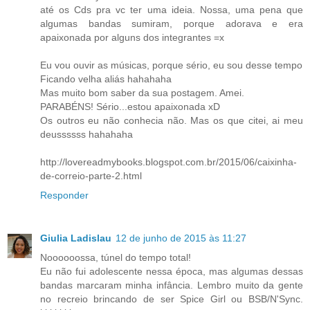
até os Cds pra vc ter uma ideia. Nossa, uma pena que
algumas bandas sumiram, porque adorava e era
apaixonada por alguns dos integrantes =x
Eu vou ouvir as músicas, porque sério, eu sou desse tempo
Ficando velha aliás hahahaha
Mas muito bom saber da sua postagem. Amei.
PARABÉNS! Sério...estou apaixonada xD
Os outros eu não conhecia não. Mas os que citei, ai meu
deussssss hahahaha
http://lovereadmybooks.blogspot.com.br/2015/06/caixinha-
de-correio-parte-2.html
Responder
Giulia Ladislau
12 de junho de 2015 às 11:27
Noooooossa, túnel do tempo total!
Eu não fui adolescente nessa época, mas algumas dessas
bandas marcaram minha infância. Lembro muito da gente
no recreio brincando de ser Spice Girl ou BSB/N'Sync.