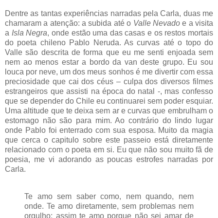
Dentre as tantas experiências narradas pela Carla, duas me
chamaram a atenção: a subida até o
Valle Nevado
e a visita
a
Isla Negra
, onde estão uma das casas e os restos mortais
do poeta chileno Pablo Neruda. As curvas até o topo do
Valle são descrita de forma que eu me senti enjoada sem
nem ao menos estar a bordo da van deste grupo. Eu sou
louca por neve, um dos meus sonhos é me divertir com essa
preciosidade que cai dos céus – culpa dos diversos filmes
estrangeiros que assisti na época do natal -, mas confesso
que se depender do Chile eu continuarei sem poder esquiar.
Uma altitude que te deixa sem ar e curvas que embrulham o
estomago não são para mim. Ao contrário do lindo lugar
onde Pablo foi enterrado com sua esposa. Muito da magia
que cerca o capitulo sobre este passeio está diretamente
relacionado com o poeta em si. Eu que não sou muito fã de
poesia, me vi adorando as poucas estrofes narradas por
Carla.
Te amo sem saber como, nem quando, nem
onde. Te amo diretamente, sem problemas nem
orgulho; assim te amo porque não sei amar de