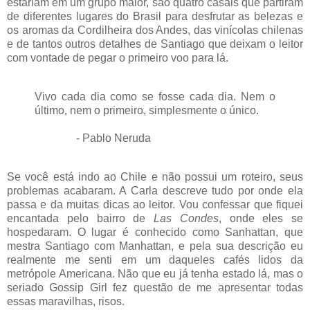
estariam em um grupo maior, são quatro casais que partiram
de diferentes lugares do Brasil para desfrutar as belezas e
os aromas da Cordilheira dos Andes, das vinícolas chilenas
e de tantos outros detalhes de Santiago que deixam o leitor
com vontade de pegar o primeiro voo para lá.
Vivo cada dia como se fosse cada dia. Nem o
último, nem o primeiro, simplesmente o único.
- Pablo Neruda
Se você está indo ao Chile e não possui um roteiro, seus
problemas acabaram. A Carla descreve tudo por onde ela
passa e da muitas dicas ao leitor. Vou confessar que fiquei
encantada pelo bairro de
Las Condes
, onde eles se
hospedaram. O lugar é conhecido como Sanhattan, que
mestra Santiago com Manhattan, e pela sua descrição eu
realmente me senti em um daqueles cafés lidos da
metrópole Americana. Não que eu já tenha estado lá, mas o
seriado Gossip Girl fez questão de me apresentar todas
essas maravilhas, risos.