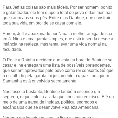
Para Jeff as coisas são mais fáceis. Por ser homem, bonito
e galanteador, ele tem o apoio total do povo e das meninas
que caem aos seus pés. Entre elas Daphne, que construiu
toda sua vida em prol de se casar com ele.
Porém, Jeff é apaixonado por Nina, a melhor amiga de sua
irmã. Nina é uma garota simples, que está inserida desde a
infância na realeza, mas tenta levar uma vida normal na
faculdade.
O Rei e a Rainha decidem que está na hora de Beatrice se
casar e lhe entregam uma lista de possíveis pretendentes,
que seriam aprovados pelo povo como rei consorte. Só que
o escolhido pela garota foi justamente o rapaz com quem
Samantha está envolvida secretamente.
Não fosse o bastante, Beatrice também esconde um
segredo, o que coloca a vida que construiu em risco. E é no
meio de uma trama de intrigas, política, segredos e
escândalos que se desenvolve Realeza Americana.
Narrado em terceira pessoa, o livro acompanha as