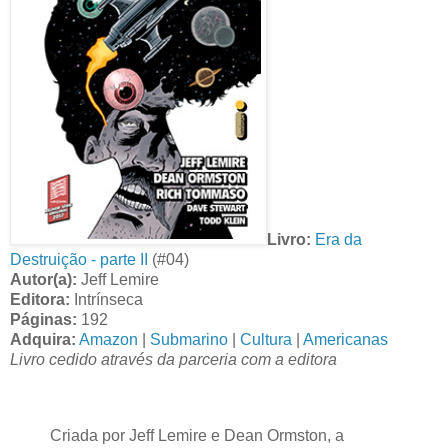
Livro:
Era da
Destruição - parte II
(#04)
Autor(a):
Jeff Lemire
Editora:
Intrínseca
Páginas:
192
Adquira:
Amazon
|
Submarino
|
Cultura
|
Americanas
Livro cedido através da parceria com a editora
Criada por Jeff Lemire e Dean Ormston, a