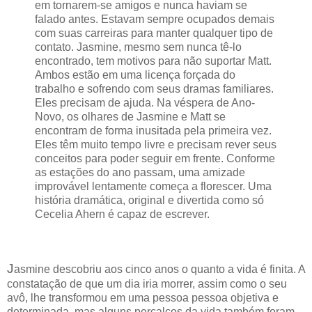
em tornarem-se amigos e nunca haviam se
falado antes. Estavam sempre ocupados demais
com suas carreiras para manter qualquer tipo de
contato. Jasmine, mesmo sem nunca tê-lo
encontrado, tem motivos para não suportar Matt.
Ambos estão em uma licença forçada do
trabalho e sofrendo com seus dramas familiares.
Eles precisam de ajuda. Na véspera de Ano-
Novo, os olhares de Jasmine e Matt se
encontram de forma inusitada pela primeira vez.
Eles têm muito tempo livre e precisam rever seus
conceitos para poder seguir em frente. Conforme
as estações do ano passam, uma amizade
improvável lentamente começa a florescer. Uma
história dramática, original e divertida como só
Cecelia Ahern é capaz de escrever.
J
asmine descobriu aos cinco anos o quanto a vida é finita. A
constatação de que um dia iria morrer, assim como o seu
avô, lhe transformou em uma pessoa pessoa objetiva e
determinada, mas alguns percalços da vida também foram