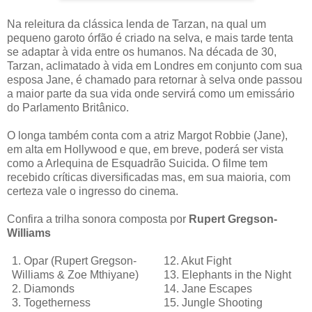
Na releitura da clássica lenda de Tarzan, na qual um
pequeno garoto órfão é criado na selva, e mais tarde tenta
se adaptar à vida entre os humanos. Na década de 30,
Tarzan, aclimatado à vida em Londres em conjunto com sua
esposa Jane, é chamado para retornar à selva onde passou
a maior parte da sua vida onde servirá como um emissário
do Parlamento Britânico.
O longa também conta com a atriz Margot Robbie (Jane),
em alta em Hollywood e que, em breve, poderá ser vista
como a Arlequina de Esquadrão Suicida. O filme tem
recebido críticas diversificadas mas, em sua maioria, com
certeza vale o ingresso do cinema.
Confira a trilha sonora composta por
Rupert Gregson-
Williams
1. Opar (Rupert Gregson-
12. Akut Fight
Williams & Zoe Mthiyane)
13. Elephants in the Night
2. Diamonds
14. Jane Escapes
3. Togetherness
15. Jungle Shooting