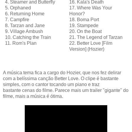
4. Steamer and Butterfly
16. Kala's Death
5. Orphaned
17. Where Was Your
6. Returning Home
Honor?
7. Campfire
18. Boma Port
8. Tarzan and Jane
19. Stampede
9. Village Ambush
20. On the Boat
10. Catching the Train
21. The Legend of Tarzan
11. Rom's Plan
22. Better Love [Film
Version] (Hozier)
A música tema fica a cargo do Hozier, que nos fez delirar
com a belíssima canção Better Love. O clipe é bastante
simples, com o cantor tocando um piano e traz
bastante cenas do filme. Parece mais um trailer "gigante" do
filme, mais a música é ótima.