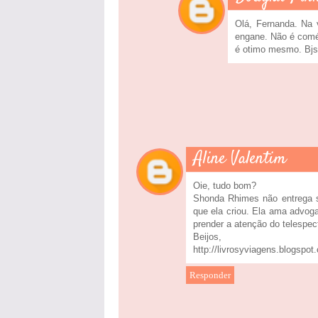
Olá, Fernanda. Na 
engane. Não é coméd
é otimo mesmo. Bjs
Aline Valentim
Oie, tudo bom?
Shonda Rhimes não entrega sé
que ela criou. Ela ama advogad
prender a atenção do telespec
Beijos,
http://livrosyviagens.blogspot
Responder