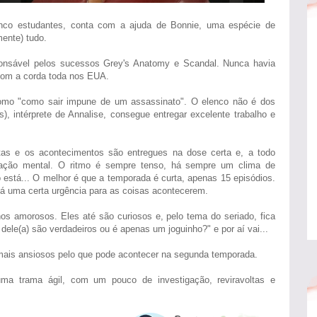
inco estudantes, conta com a ajuda de Bonnie, uma espécie de
mente) tudo.
onsável pelos sucessos Grey's Anatomy e Scandal. Nunca havia
com a corda toda nos EUA.
 como "como sair impune de um assassinato". O elenco não é dos
s), intérprete de Annalise, consegue entregar excelente trabalho e
tas e os acontecimentos são entregues na dose certa e, a todo
ação mental. O ritmo é sempre tenso, há sempre um clima de
 está... O melhor é que a temporada é curta, apenas 15 episódios.
á uma certa urgência para as coisas acontecerem.
os amorosos. Eles até são curiosos e, pelo tema do seriado, fica
ele(a) são verdadeiros ou é apenas um joguinho?" e por aí vai...
a mais ansiosos pelo que pode acontecer na segunda temporada.
uma trama ágil, com um pouco de investigação, reviravoltas e