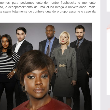
mentos para podermos entender, entre flashbacks e momento
so, o desaparecimento de uma aluna intriga a universidade. Mais
sas saem totalmente do controle quando o grupo assume o caso da