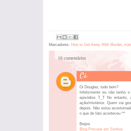
Marcadores:
How to Get Away With Murder
,
mai
16 comentários
Cá
Oi Douglas, tudo bem?
Infelizmente eu não tenho o
episódios T_T No entanto, 
ação/mistérios. Quem vai gos
depois. Não estou acostumada
o que de fato aconteceu ^^
Beijos
Blog Procurei em Sonhos