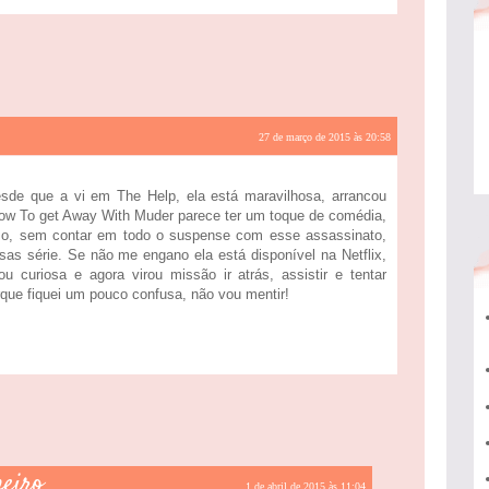
27 de março de 2015 às 20:58
esde que a vi em The Help, ela está maravilhosa, arrancou
How To get Away With Muder parece ter um toque de comédia,
sso, sem contar em todo o suspense com esse assassinato,
sas série. Se não me engano ela está disponível na Netflix,
 curiosa e agora virou missão ir atrás, assistir e tentar
que fiquei um pouco confusa, não vou mentir!
heiro
1 de abril de 2015 às 11:04