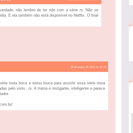
verdade, não lembro de ter rido com a série rs. Não se
ia. E ela também não está disponível no Netflix. O final
.
28 de março de 2015 às 13:16
rie meia boca e estou louca para assistir essa série nova
as pelo visto...rs. A trama é instigante, inteligente e parece
tador.
.com.br/