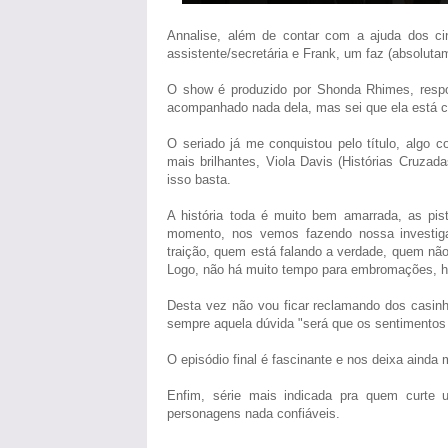
Annalise, além de contar com a ajuda dos c
assistente/secretária e Frank, um faz (absoluta
O show é produzido por Shonda Rhimes, resp
acompanhado nada dela, mas sei que ela está 
O seriado já me conquistou pelo título, algo
mais brilhantes, Viola Davis (Histórias Cruzada
isso basta.
A história toda é muito bem amarrada, as pis
momento, nos vemos fazendo nossa investig
traição, quem está falando a verdade, quem não
Logo, não há muito tempo para embromações, h
Desta vez não vou ficar reclamando dos casinh
sempre aquela dúvida "será que os sentimentos d
O episódio final é fascinante e nos deixa aind
Enfim, série mais indicada pra quem curte 
personagens nada confiáveis.