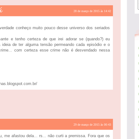
i
28 de março de 2015 às 14:42
 verdade conheço muito pouco desse universo dos seriados
sante e tenho certeza de que irei adorar se (quando?) eu
da ideia de ter alguma tensão permeando cada episódio e o
crime... com certeza esse crime não é desvendado nessa
nas.blogspot.com.br/
29 de março de 2015 às 00:43
u, me afastou dela... rs... não curti a premissa. Fora que os