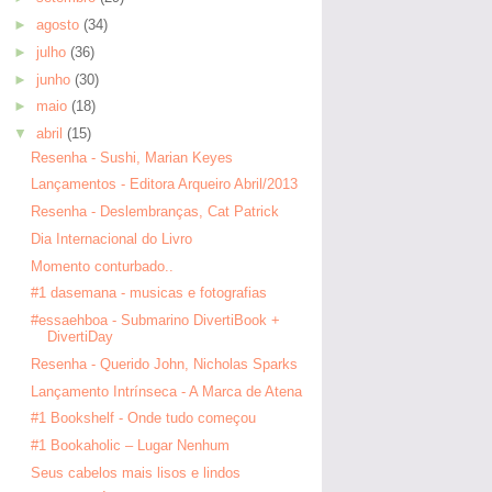
►
agosto
(34)
►
julho
(36)
►
junho
(30)
►
maio
(18)
▼
abril
(15)
Resenha - Sushi, Marian Keyes
Lançamentos - Editora Arqueiro Abril/2013
Resenha - Deslembranças, Cat Patrick
Dia Internacional do Livro
Momento conturbado..
#1 dasemana - musicas e fotografias
#essaehboa - Submarino DivertiBook +
DivertiDay
Resenha - Querido John, Nicholas Sparks
Lançamento Intrínseca - A Marca de Atena
#1 Bookshelf - Onde tudo começou
#1 Bookaholic – Lugar Nenhum
Seus cabelos mais lisos e lindos