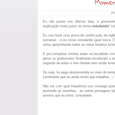
Momen
Po
Eu não postei nos últimos dias, e provave
explicação muito justa: eu estou
estudando
! Li
Eu vou fazer uma prova de certificação de ing
semanas - e eu estou estudando igual louca. É 
estou aproveitando todos os meus horários livre
E pra completar minhas aulas na faculdade com
greve os professores finalmente receberam o se
segundo de aulas e nem feriado eles estão eme
Ou seja, fui pega desprevenida no meio do tempo
Lembrando que eu ainda tenho que trabalhar.. --'
Não sei com qual frequência vou consegui post
postando as resenhas.. as outras postagens ta
prontos que eu tinha. conturbado