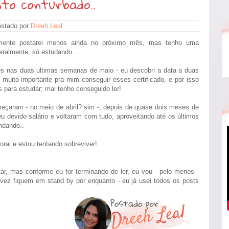
to conturbado..
stado por
Dreeh Leal
lmente postarei menos ainda no próximo mês, mas tenho uma
teralmente, só estudando...
lês nas duas ultimas semanas de maio - eu descobri a data a duas
muito importante pra mim conseguir esses certificado, e por isso
s para estudar; mal tenho conseguido ler!
eçaram - no meio de abril? sim -, depois de quase dois meses de
u devido salário e voltaram com tudo, aproveitando até os últimos
ndando..
ral e estou tentando sobreviver!
ar, mas conforme eu for terminando de ler, eu vou - pelo menos -
lvez fiquem em stand by por enquanto - eu já usei todos os posts