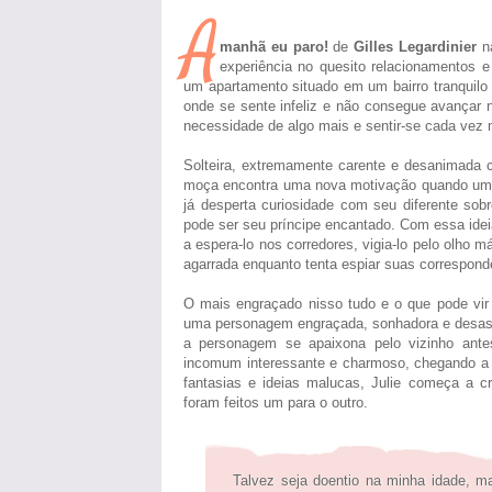
A
manhã eu paro!
de
Gilles Legardinier
na
experiência no quesito relacionamentos 
um apartamento situado em um bairro tranquilo
onde se sente infeliz e não consegue avançar n
necessidade de algo mais e sentir-se cada vez
Solteira, extremamente carente e desanimada 
moça encontra uma nova motivação quando um v
já desperta curiosidade com seu diferente s
pode ser seu príncipe encantado. Com essa idei
a espera-lo nos corredores, vigia-lo pelo olho 
agarrada enquanto tenta espiar suas correspond
O mais engraçado nisso tudo e o que pode vir 
uma personagem engraçada, sonhadora e desas
a personagem se apaixona pelo vizinho ant
incomum interessante e charmoso, chegando a 
fantasias e ideias malucas, Julie começa a cr
foram feitos um para o outro.
Talvez seja doentio na minha idade, m