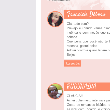
Franciele Débora
Olá, tudo bem?
Prevejo eu dando várias risa
ingênua e sem noção que se
hahaha.
Que pena que você não tenh
resenha, gostei deles.
Adorei o livro e quero ler em b
Beijos.
Responder
RUDYNALVA
GLAUCIA!!
Achei Julie muito intensa e pa
Gosto de romances hilários, d
se virar com Ricardo, o vizinh