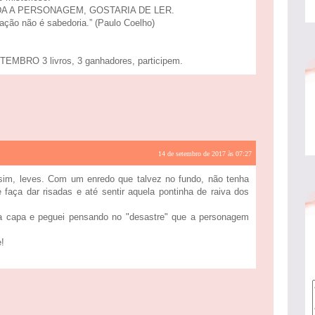
A A PERSONAGEM, GOSTARIA DE LER.
ção não é sabedoria.” (Paulo Coelho)
BRO 3 livros, 3 ganhadores, participem.
14 de setembro de 2017 às 07:27
ssim, leves. Com um enredo que talvez no fundo, não tenha
 faça dar risadas e até sentir aquela pontinha de raiva dos
i a capa e peguei pensando no "desastre" que a personagem
e!