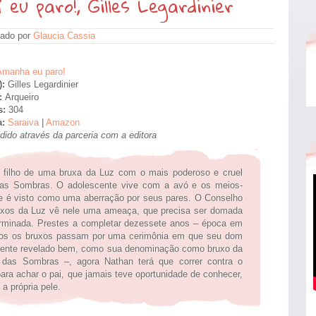
u paro!, Gilles Legardinier
ado por
Glaucia Cassia
Amanha eu paro!
):
Gilles Legardinier
a:
Arqueiro
s:
304
a:
Saraiva
|
Amazon
edido através da parceria com a editora
 filho de uma bruxa da Luz com o mais poderoso e cruel
das Sombras. O adolescente vive com a avó e os meios-
e é visto como uma aberração por seus pares. O Conselho
xos da Luz vê nele uma ameaça, que precisa ser domada
rminada. Prestes a completar dezessete anos – época em
dos os bruxos passam por uma cerimônia em que seu dom
mente revelado bem, como sua denominação como bruxo da
 das Sombras –, agora Nathan terá que correr contra o
ara achar o pai, que jamais teve oportunidade de conhecer,
 a própria pele.