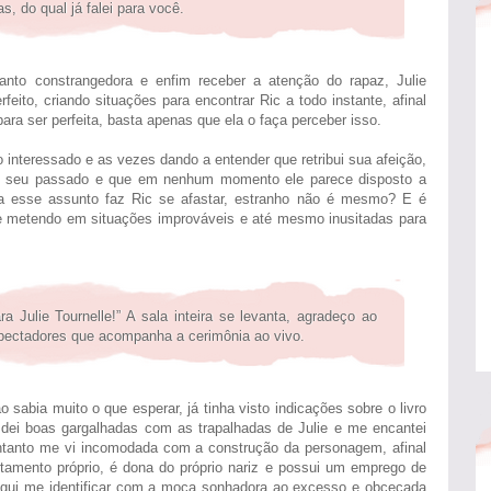
, do qual já falei para você.
nto constrangedora e enfim receber a atenção do rapaz, Julie
eito, criando situações para encontrar Ric a todo instante, afinal
ra ser perfeita, basta apenas que ela o faça perceber isso.
nteressado e as vezes dando a entender que retribui sua afeição,
ve seu passado e que em nenhum momento ele parece disposto a
o a esse assunto faz Ric se afastar, estranho não é mesmo? E é
 se metendo em situações improváveis e até mesmo inusitadas para
 Julie Tournelle!” A sala inteira se levanta, agradeço ao
espectadores que acompanha a cerimônia ao vivo.
 sabia muito o que esperar, já tinha visto indicações sobre o livro
u dei boas gargalhadas com as trapalhadas de Julie e me encantei
entanto me vi incomodada com a construção da personagem, afinal
rtamento próprio, é dona do próprio nariz e possui um emprego de
egui me identificar com a moça sonhadora ao excesso e obcecada