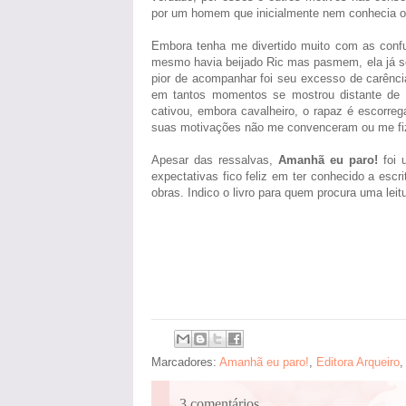
por um homem que inicialmente nem conhecia o 
Embora tenha me divertido muito com as conf
mesmo havia beijado Ric mas pasmem, ela já se
pior de acompanhar foi seu excesso de carênc
em tantos momentos se mostrou distante de 
cativou, embora cavalheiro, o rapaz é escorreg
suas motivações não me convenceram ou me fiz
Apesar das ressalvas,
Amanhã eu paro!
foi 
expectativas fico feliz em ter conhecido a esc
obras. Indico o livro para quem procura uma leitu
Marcadores:
Amanhã eu paro!
,
Editora Arqueiro
3 comentários