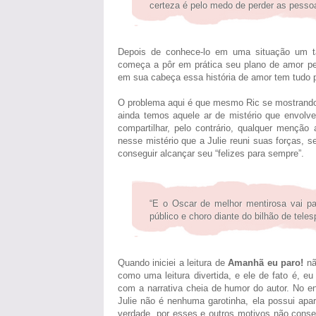
certeza é pelo medo de perder as pessoas
Depois de conhece-lo em uma situação um ta
começa a pôr em prática seu plano de amor perf
em sua cabeça essa história de amor tem tudo pa
O problema aqui é que mesmo Ric se mostrando i
ainda temos aquele ar de mistério que envol
compartilhar, pelo contrário, qualquer mençã
nesse mistério que a Julie reuni suas forças,
conseguir alcançar seu “felizes para sempre”.
“E o Oscar de melhor mentirosa vai para
público e choro diante do bilhão de tel
Quando iniciei a leitura de
Amanhã eu paro!
não
como uma leitura divertida, e ele de fato é, e
com a narrativa cheia de humor do autor. No 
Julie não é nenhuma garotinha, ela possui apa
verdade, por esses e outros motivos não cons