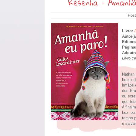
Resenha - Amanhã e
Post
Livro:
Autor(a
Editor
Página
Adquir
Livro c
Nathan,
bruxo 
irmãos 
dos Bru
ou exte
que to
é final
Luz ou
tempo p
e salvar