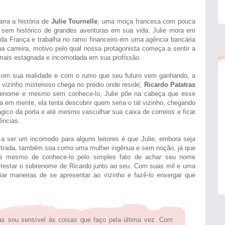
rra a história de
Julie Tournelle
, uma moça francesa com pouca
e sem histórico de grandes aventuras em sua vida. Julie mora em
 da França e trabalha no ramo financeiro em uma agência bancária
a carreira, motivo pelo qual nossa protagonista começa a sentir a
 mais estagnada e incomodada em sua profissão.
com sua realidade e com o rumo que seu futuro vem ganhando, a
izinho misterioso chega no prédio onde reside,
Ricardo Patatras
obrenome e mesmo sem conhece-lo, Julie põe na cabeça que esse
a em mente, ela tenta descobrir quem seria o tal vizinho, chegando
mágico da porta e até mesmo vasculhar sua caixa de correios e ficar
ências.
a ser um incomodo para alguns leitores é que Julie, embora seja
trada, também soa como uma mulher ingênua e sem noção, já que
es mesmo de conhece-lo pelo simples fato de achar seu nome
testar o sobrenome de Ricardo junto ao seu. Com suas mil e uma
iar maneiras de se apresentar ao vizinho e fazê-lo enxergar que
as sou sensível às coisas que faço pela última vez. Com