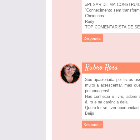
aPESAR DE MÁ CONSTRUÍD
“Conhecimento sem transforma
Cheirinhos
Rudy
TOP COMENTARISTA DE SETEM
Responder
Rubro Rosa
Sou apaixonada por livros a
muito a acrescentar, mas que
personagens!
Não conhecia o livro, adore
é..rs e na carência dela.
Quero ler se tiver oportunidad
Beijo
Responder