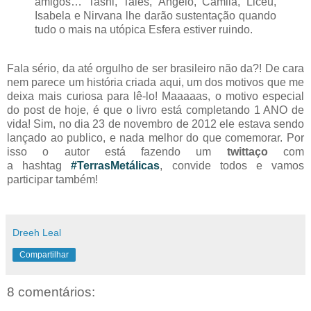
amigos… Tashi, Tales, Ângelo, Camila, Liceu,
Isabela e Nirvana lhe darão sustentação quando
tudo o mais na utópica Esfera estiver ruindo.
Fala sério, da até orgulho de ser brasileiro não da?! De cara
nem parece um história criada aqui, um dos motivos que me
deixa mais curiosa para lê-lo! Maaaaas, o motivo especial
do post de hoje, é que o livro está completando 1 ANO de
vida! Sim, no dia 23 de novembro de 2012 ele estava sendo
lançado ao publico, e nada melhor do que comemorar. Por
isso o autor está fazendo um
twittaço
com
a hashtag
#TerrasMetálicas
, convide todos e vamos
participar também!
Dreeh Leal
Compartilhar
8 comentários: