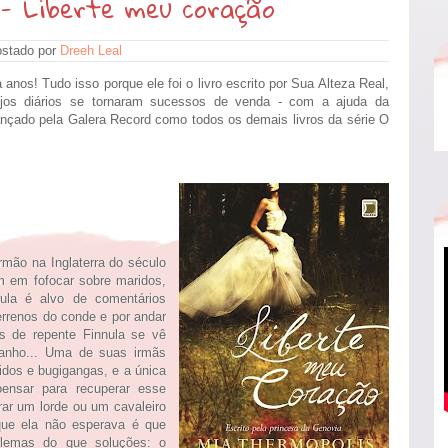
 - Liberte meu coração
stado por
Dreeh Leal
a anos! Tudo isso porque ele foi o livro escrito por Sua Alteza Real,
ujos diários se tornaram sucessos de venda - com a ajuda da
 lançado pela Galera Record como todos os demais livros da série O
rmão na Inglaterra do século
m em fofocar sobre maridos,
nula é alvo de comentários
errenos do conde e por andar
s de repente Finnula se vê
anho... Uma de suas irmãs
dos e bugigangas, e a única
nsar para recuperar esse
rar um lorde ou um cavaleiro
que ela não esperava é que
blemas do que soluções: o