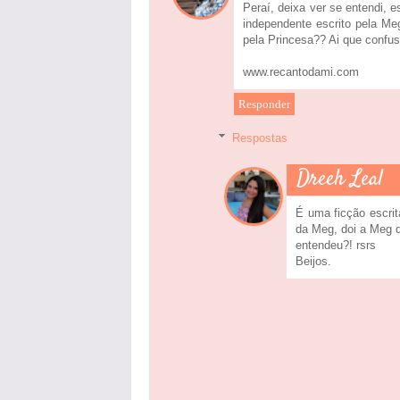
Peraí, deixa ver se entendi, 
independente escrito pela Me
pela Princesa?? Ai que confus
www.recantodami.com
Responder
Respostas
Dreeh Leal
É uma ficção escri
da Meg, doi a Meg q
entendeu?! rsrs
Beijos.