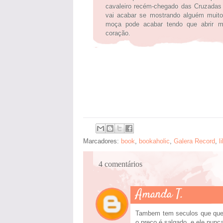
cavaleiro recém-chegado das Cruzadas 
vai acabar se mostrando alguém muito
moça pode acabar tendo que abrir m
coração.
Marcadores:
book
,
bookaholic
,
Galera Record
,
l
4 comentários
Amanda T.
Tambem tem seculos que quero
o preço é salgado, e ele nunca