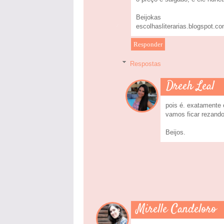
Beijokas
escolhasliterarias.blogspot.co
Responder
Respostas
Dreeh Leal
pois é. exatamente 
vamos ficar rezand
Beijos.
Mirelle Candeloro