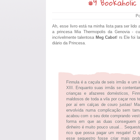
#9 Bookaholic
Po
Ah, esse livro está na minha lista para ser lido 
a princesa Mia Thermopolis da Genovia - c
incrivelmente talentosa
Meg Cabot
! rs Ele foi
diário da Princesa.
Finnula é a caçula de seis irmãs e um i
XIII. Enquanto suas irmãs se contenta
crianças e afazeres domésticos, Fin
maldosos de toda a vila por caçar nos t
por aí em calças de couro justas! Ma
envolvida numa complicação sem tam
acabou com o seu dote comprando vesti
forma em que as duas conseguem pe
dinheiro é muito pouco usual... Sequest
rico que possa pagar um resgate! O 
esse sequestro fosse criar mais pro