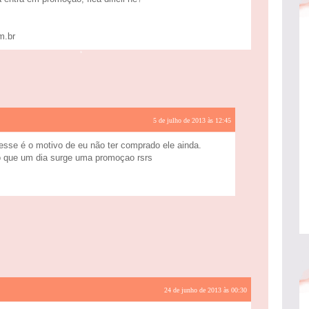
m.br
5 de julho de 2013 às 12:45
esse é o motivo de eu não ter comprado ele ainda.
o que um dia surge uma promoçao rsrs
24 de junho de 2013 às 00:30