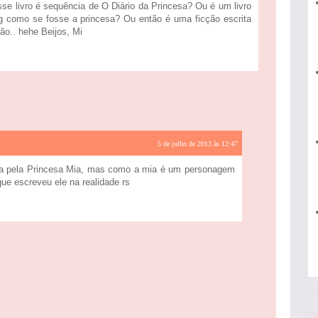
esse livro é sequência de O Diário da Princesa? Ou é um livro
g como se fosse a princesa? Ou então é uma ficção escrita
ão.. hehe Beijos, Mi
5 de julho de 2013 às 12:47
ta pela Princesa Mia, mas como a mia é um personagem
ue escreveu ele na realidade rs