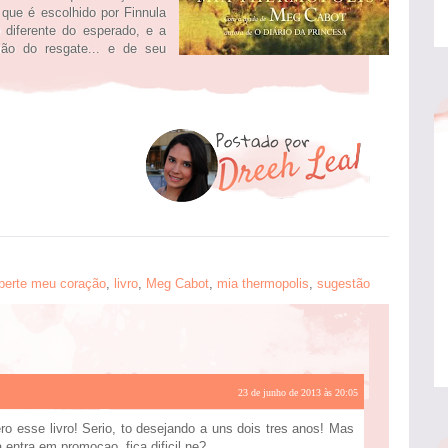
que é escolhido por Finnula
 diferente do esperado, e a
ão do resgate... e de seu
iberte meu coração
,
livro
,
Meg Cabot
,
mia thermopolis
,
sugestão
23 de junho de 2013 às 20:05
 esse livro! Serio, to desejando a uns dois tres anos! Mas
 entra em promoçao, fica dificil ne?